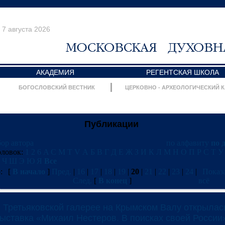
7 августа 2026
АКАДЕМИЯ
РЕГЕНТСКАЯ ШКОЛА
БОГОСЛОВСКИЙ ВЕСТНИК
ЦЕРКОВНО - АРХЕОЛОГИЧЕСКИЙ 
Публикации
ор автора
по алфавиту
по 
оловок:
1
2
6
A
C
M
T
V
А
Б
В
Г
Д
Е
Ж
З
И
К
Л
М
Н
О
П
Р
С
Т
У
Ч
Ш
Э
Ю
Я
Все
:
[
В начало
]
Пред.
|
16
|
17
|
18
|
19
|
20
|
21
|
22
|
23
|
24
|
Показ
След.
[
В конец
]
всё
 Третьяковской галерее на Крымском Валу открылас
ыставка «Михаил Нестеров. В поисках своей России