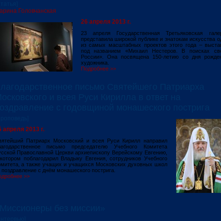
Статья]
арина Головчанская
26 апреля 2013 г.
23 апреля Государственная Третьяковская гале
представила широкой публике и знатокам искусства о
из самых масштабных проектов этого года – выста
под названием «Михаил Нестеров. В поисках св
России». Она посвящена 150-летию со дня рожде
художника.
Подробнее >>
лагодарственное письмо Святейшего Патриарха
осковского и всея Руси Кирилла в ответ на
оздравление с годовщиной монашеского пострига
Проповедь]
5 апреля 2013 г.
вятейший Патриарх Московский и всея Руси Кирилл направил
лагодарственное письмо председателю Учебного Комитета
усской Православной Церкви архиепископу Верейскому Евгению,
 котором поблагодарил Владыку Евгения, сотрудников Учебного
омитета, а также учащих и учащихся Московских духовных школ
 поздравление с днём монашеского пострига.
одробнее >>
Миссионеры без миссии»
Интервью]