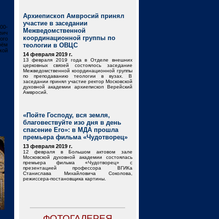
Архиепископ Амвросий принял
участие в заседании
00-
Межведомственной
вич
координационной группы по
ого
оём
теологии в ОВЦС
кой
14 февраля 2019 г.
13 февраля 2019 года в Отделе внешних
церковных связей состоялось заседание
Межведомственной координационной группы
по преподаванию теологии в вузах. В
заседании принял участие ректор Московской
духовной академии архиепископ Верейский
Амвросий.
«Пойте Господу, вся земля,
благовествуйте изо дня в день
спасение Его»: в МДА прошла
премьера фильма «Чудотворец»
13 февраля 2019 г.
12 февраля в Большом актовом зале
Московской духовной академии состоялась
премьера фильма «Чудотворец» с
презентацией профессора ВГИКа
Станислава Михайловича Соколова,
режиссера-постановщика картины.
ФОТОГАЛЕРЕЯ