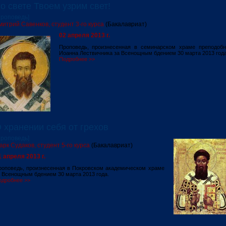
о свете Твоем узрим свет!
Проповедь]
митрий Савенков, студент 3-го курса
(Бакалавриат)
02 апреля 2013 г.
Проповедь, произнесенная в семинарском храме преподобн
Иоанна Лествичника за Всенощным бдением 30 марта 2013 года
Подробнее >>
 хранении себя от грехов
Проповедь]
арк Судаков, студент 5-го курса
(Бакалавриат)
1 апреля 2013 г.
роповедь, произнесенная в Покровском академическом храме
 Всенощным бдением 30 марта 2013 года.
одробнее >>