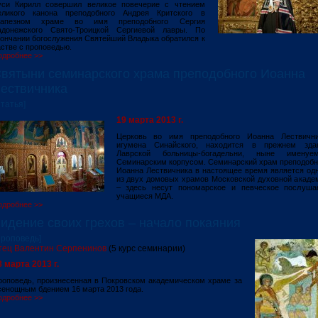
уси Кирилл совершил великое повечерие с чтением
еликого канона преподобного Андрея Критского в
рапезном храме во имя преподобного Сергия
адонежского Свято-Троицкой Сергиевой лавры. По
кончании богослужения Святейший Владыка обратился к
стве с проповедью.
одробнее >>
вятыни семинарского храма преподобного Иоанна
ествичника
Статья]
19 марта 2013 г.
Церковь во имя преподобного Иоанна Лествични
игумена Синайского, находится в прежнем зда
Лаврской больницы-богадельни, ныне именуе
Семинарским корпусом. Семинарский храм преподобн
Иоанна Лествичника в настоящее время является од
из двух домовых храмов Московской духовной акаде
– здесь несут пономарское и певческое послуша
учащиеся МДА.
одробнее >>
идение своих грехов – начало покаяния
Проповедь]
тец Валентин Серпенинов
(5 курс семинарии)
8 марта 2013 г.
роповедь, произнесенная в Покровском академическом храме за
сенощным бдением 16 марта 2013 года.
одробнее >>