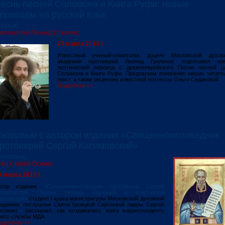
еснь песней Соломона и Книга Руфи: новые
ереводы на русский язык
Статья]
ротоиерей Леонид Грилихес
29 марта 2013 г.
Известный ученый-семитолог, доцент Московской духов
академии протоиерей Леонид Грилихес подготовил но
поэтический перевод с древнееврейского Песни песней ц
Соломона и Книги Руфи. Предлагаем вниманию наших читате
текст, а также рецензию известной поэтессы Ольги Седаковой.
Подробнее >>
нтервью с автором издания «Священноисповедник
ротоиерей Сергий Касимовский»
Интервью]
тец Сергий Осокин
8 марта 2013 г.
втор издания
«
Священноисповедник протоиерей Сергий
асимовский. Первая тетрадь поучений и конспектов
роповедей»
студент I курса магистратуры Московской духовной
кадемии, послушник Свято-Троицкой Сергиевой лавры Сергий
Осокин) рассказал, как создавалась книга корреспонденту
ресс-службы МДА.
одробнее >>