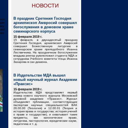
НОВОСТИ
В праздник Сретения Господня
рея
архиепископ Амвросий совершил
дин
вку
богослужения в домовом храме
оей
семинарского корпуса
ния
15 февраля 2019 г.
15 февраля, в двунадесятый праздник
Сретения Господня, архиепископ Амвросий
совершил Божественную литургию в
семинарском храме преподобного Иоанна
Лествичника. На праздничном богослужении
владыка ректор рукоположил студента МДА и
сотрудника Учебного комитета чтеца Иоанна
Захарова в сан диакона.
В Издательстве МДА вышел
новый научный журнал Академии
«Праксис»
15 февраля 2019 г.
Издательство МДА представляет первый
номер нового научного журнала Московской
духовной академии «Праксис». Журнал
объединяет публикации, соответствующие
паспортам научных специальностей ВАК
26.00.00 (Теология) и 12.00.01 (Теория и
история права и государства; история учений
о праве и государстве), и охватывает такие
предметы, как каноническое право,
литургика, пасторология, юридические науки,
педагогика и т. д.