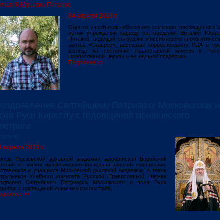
италий Юрьевич Питанов
04 апреля 2013 г.
Один из участников юбилейного семинара, посвященного 1
летию учреждения кафедр сектоведения Виталий Юрье
Питанов, ведущий сотрудник миссионерско-апологитическ
центра «Ставрос», рассказал корреспонденту МДА о св
взгляде на состояние православной миссии в Русс
Православной Церкви и её научной поддержки.
Подробнее >>
оздравление Святейшему Патриарху Московскому и
сея Руси Кириллу с годовщиной монашеского
острига
Статья]
3 апреля 2013 г.
ектор Московской духовной академии архиепископ Верейский
вгений от имени профессорско-преподавательской корпорации,
аставников и учащихся Московской духовной академии, а также
отрудников Учебного комитета Русской Православной Церкви
оздравил Святейшего Патриарха Московского и всея Руси
рилла с годовщиной монашеского пострига.
одробнее >>