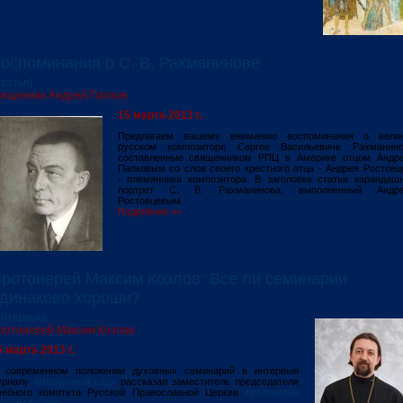
оспоминания о С. В. Рахманинове
Статья]
вященник Андрей Папков
15 марта 2013 г.
Предлагаем вашему вниманию воспоминания о вели
русском композиторе Сергее Васильевиче Рахманино
составленные священником РПЦ в Америке отцом Андр
Папковым со слов своего крестного отца - Андрея Ростовц
- племянника композитора. В заголовке статьи карандаш
портрет С. В. Рахманинова, выполненный Андр
Ростовцевым.
Подробнее >>
ротоиерей Максим Козлов: Все ли семинарии
динаково хороши?
Интервью]
ротоиерей Максим Козлов
5 марта 2013 г.
 современном положении духовных семинарий в интервью
урналу
«Нескучный сад»
рассказал заместитель председателя
чебного комитета Русской Православной Церкви
протоиерей