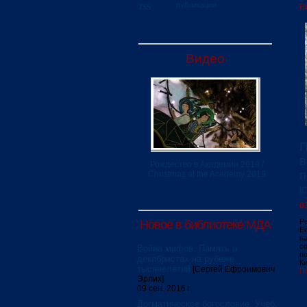
публикации
В
Видео
П
в
Рождество в Академии 2019 /
п
Christmas at the Academy 2019
[
0
Р
Новое в библиотеке МДА
Е
н
с
Война мифов. Память о
п
декабристах на рубеже
Ки
тысячелетий
[Сергей Ефроимович
П
Эрлих]
09 сен. 2016 г.
Догматическое богословие. Учеб.