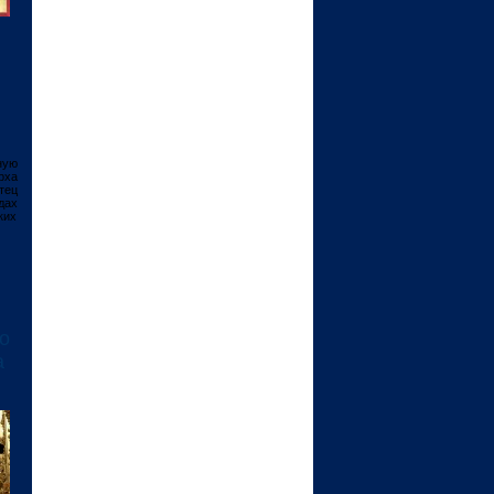
ную
рха
тец
дах
ких
о
а