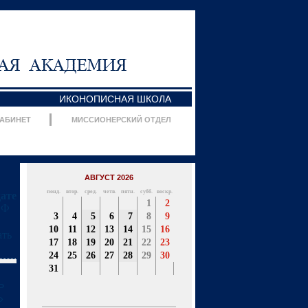
ИКОНОПИСНАЯ ШКОЛА
КАБИНЕТ
МИССИОНЕРСКИЙ ОТДЕЛ
АВГУСТ 2026
понд.
втор.
сред.
четв.
пятн.
субб.
воскр.
дате
1
2
Ф
3
4
5
6
7
8
9
10
11
12
13
14
15
16
ать
17
18
19
20
21
22
23
24
25
26
27
28
29
30
31
ь
»