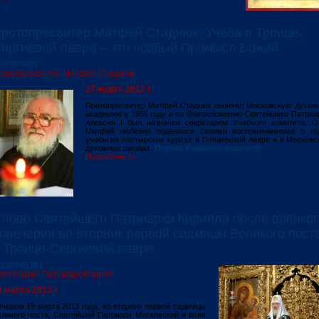
ротопресвитер Матфей Стаднюк: Учеба в Троице-
ергиевой лавре – это особый Промысл Божий
Интервью]
ротопресвитер Матфей Стаднюк
27 марта 2013 г.
Протопресвитер Матфей Стаднюк окончил Московскую духов
академию в 1955 году и по благословению Святейшего Патриа
Алексия I был назначен секретарем Учебного комитета. О
Матфей любезно поделился своими воспоминаниями о го
учебы на пастырских курсах в Почаевской лавре и в Московс
духовных школах.
Портал Учебного комитета
Подробнее >>
лово Святейшего Патриарха Кирилла после великог
овечерия во вторник первой седмицы Великого пост
 Троице-Сергиевой лавре
Проповедь]
вятейший Патриарх Кирилл
0 марта 2013 г.
чером 19 марта 2013 года, во вторник первой седмицы
еликого поста, Святейший Патриарх Московский и всея