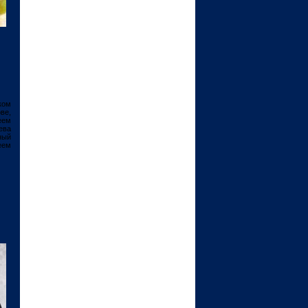
ком
ве,
еем
ева
ный
еем