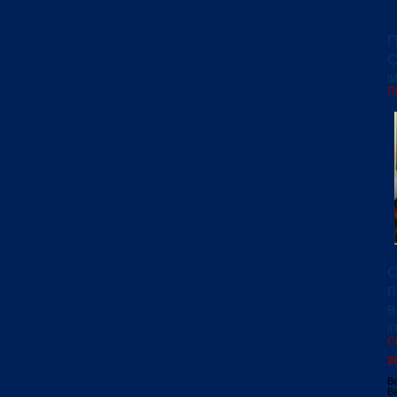
П
С
[
П
С
п
в
[
С
2
Ве
В