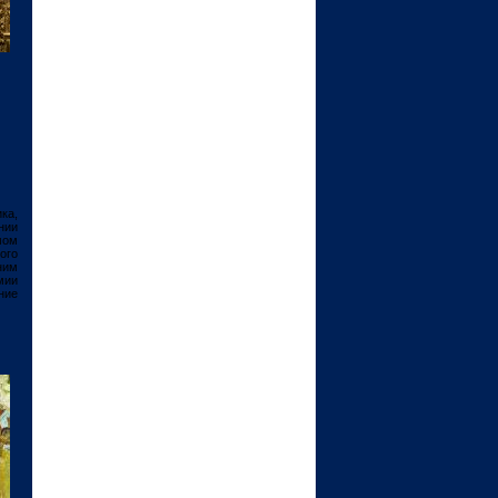
ка,
нии
мом
ого
ним
мии
ние