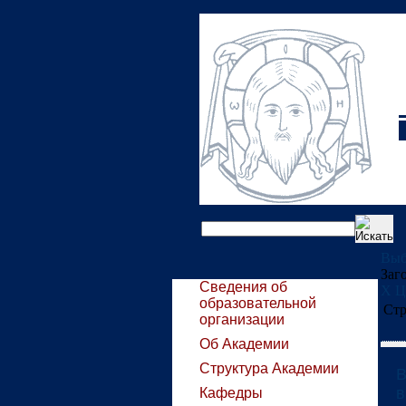
Выб
Заг
Сведения об
Х
Ц
образовательной
Стр
организации
Об Академии
Структура Академии
В
в
Кафедры