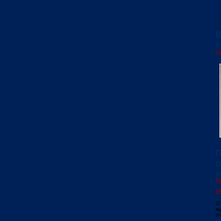
В
[
с
П
о
[
П
1
О
ж
У