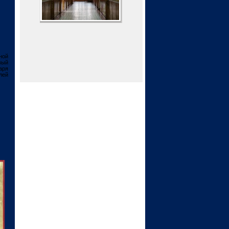
ной
вый
аря
лей