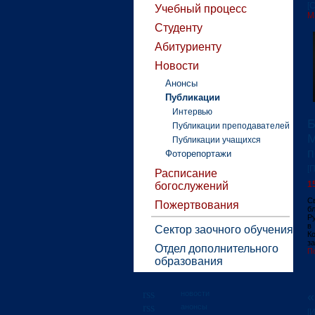
[
Учебный процесс
М
Студенту
Абитуриенту
Новости
Анонсы
Публикации
Интервью
Б
Публикации преподавателей
М
Публикации учащихся
п
Фоторепортажи
[
Расписание
1
богослужений
С
Пожертвования
б
Р
в
Сектор заочного обучения
К
за
Отдел дополнительного
П
образования
новости
«
анонсы
[