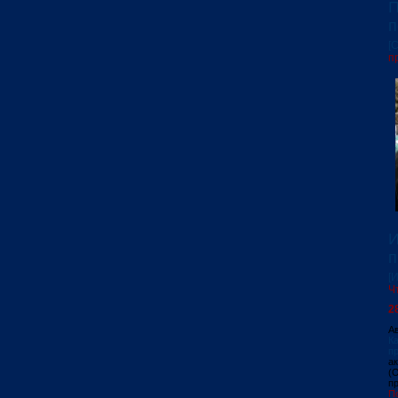
П
п
[
п
И
п
[
Ч
2
А
К
п
а
(
п
П