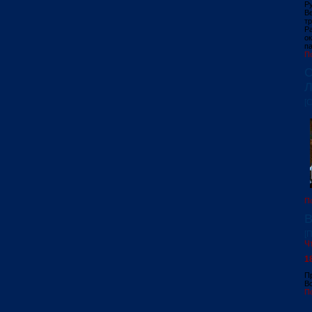
Р
В
т
Р
о
па
П
С
Л
[
П
В
[
Ч
1
П
В
П