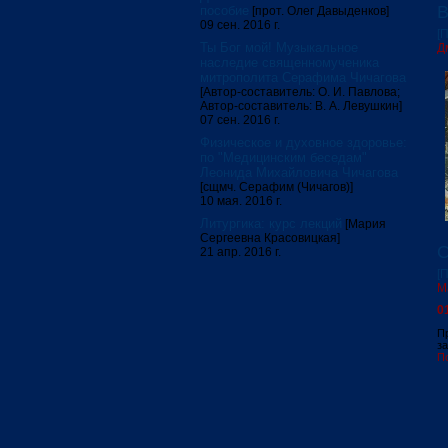
В
пособие
[прот. Олег Давыденков]
09 сен. 2016 г.
[
Ты Бог мой! Музыкальное
Д
наследие священномученика
митрополита Серафима Чичагова
[Автор-составитель: О. И. Павлова;
Автор-составитель: В. А. Левушкин]
07 сен. 2016 г.
Физическое и духовное здоровье:
по "Медицинским беседам"
Леонида Михайловича Чичагова
[сщмч. Серафим (Чичагов)]
10 мая. 2016 г.
Литургика: курс лекций
[Мария
Сергеевна Красовицкая]
О
21 апр. 2016 г.
[
М
0
П
за
П