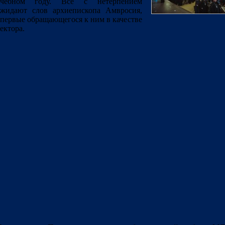
учебном году. Все с нетерпением
жидают слов архиепископа Амвросия,
первые обращающегося к ним в качестве
ектора.