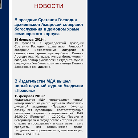
НОВОСТИ
В праздник Сретения Господня
архиепископ Амвросий совершил
богослужения в домовом храме
семинарского корпуса
15 февраля 2019 г.
15 февраля, в двунадесятый праздник
Сретения Господня, архиепископ Амвросий
совершил Божественную литургию в
семинарском храме преподобного Иоанна
Лествичника. На праздничном богослужении
владыка ректор рукоположил студента МДА и
сотрудника Учебного комитета чтеца Иоанна
Захарова в сан диакона.
В Издательстве МДА вышел
новый научный журнал Академии
«Праксис»
15 февраля 2019 г.
Издательство МДА представляет первый
номер нового научного журнала Московской
духовной академии «Праксис». Журнал
объединяет публикации, соответствующие
паспортам научных специальностей ВАК
26.00.00 (Теология) и 12.00.01 (Теория и
история права и государства; история учений
о праве и государстве), и охватывает такие
предметы, как каноническое право,
литургика, пасторология, юридические науки,
педагогика и т. д.