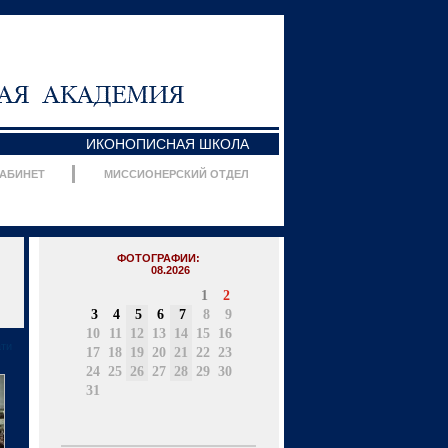
ИКОНОПИСНАЯ ШКОЛА
КАБИНЕТ
МИССИОНЕРСКИЙ ОТДЕЛ
ФОТОГРАФИИ:
08.2026
1
2
3
4
5
6
7
8
9
10
11
12
13
14
15
16
ати
17
18
19
20
21
22
23
24
25
26
27
28
29
30
31