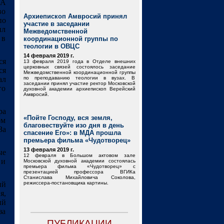
ДА
во
Архиепископ Амвросий принял
по
участие в заседании
ил
Межведомственной
 в
координационной группы по
теологии в ОВЦС
14 февраля 2019 г.
ся
13 февраля 2019 года в Отделе внешних
церковных связей состоялось заседание
ся
Межведомственной координационной группы
ал
по преподаванию теологии в вузах. В
заседании принял участие ректор Московской
го
духовной академии архиепископ Верейский
Амвросий.
ра
«Пойте Господу, вся земля,
ом
благовествуйте изо дня в день
За
спасение Его»: в МДА прошла
премьера фильма «Чудотворец»
13 февраля 2019 г.
ые
12 февраля в Большом актовом зале
 и
Московской духовной академии состоялась
премьера фильма «Чудотворец» с
презентацией профессора ВГИКа
Станислава Михайловича Соколова,
ий
режиссера-постановщика картины.
я,
ий
за
ПУБЛИКАЦИИ