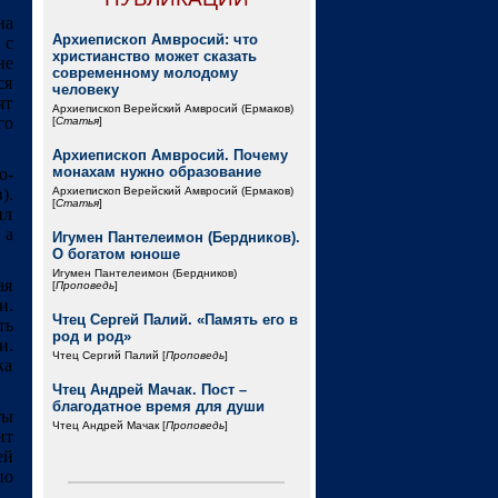
на
Архиепископ Амвросий: что
 с
христианство может сказать
не
современному молодому
ся
человеку
ят
Архиепископ Верейский Амвросий (Ермаков)
го
[
Статья
]
Архиепископ Амвросий. Почему
монахам нужно образование
о-
).
Архиепископ Верейский Амвросий (Ермаков)
[
Статья
]
ил
 а
Игумен Пантелеимон (Бердников).
О богатом юноше
Игумен Пантелеимон (Бердников)
ая
[
Проповедь
]
и.
Чтец Сергей Палий. «Память его в
ть
род и род»
и.
Чтец Сергий Палий [
Проповедь
]
ка
Чтец Андрей Мачак. Пост –
благодатное время для души
ты
Чтец Андрей Мачак [
Проповедь
]
ит
ей
по