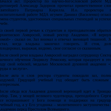
ачался акт. Проректор по научно-богословской работе М
ротоиерей Александр Задорнов прочитал приветственное сло
Святейшего Патриарха Кирилла. И.о. проректора 
оспитательной работе МДА игумен Даниил (Василенко) оглас
мена студентов, удостоенных специальных стипендий за успехи
чебе.
о своей первой речью к студентам и преподавателям обратил
рхиепископ Амвросий, новый ректор Академии. «Я вернул
омой» - сказал он. Зал внимал и отвечал звенящей тишиной. З
встал, когда владыка закончил говорить. И стоя, дол
плодировал, выражая, видимо, свое согласие со сказанным.
осле своей речи владыка Амвросий наградил сотрудницу Секто
аочного обучения Людмилу Ремизову, которая празднует в эт
оду свой юбилей, медалью Московской духовной академии «
руды и заслуги».
После акта и слов ректора студенты покидали зал, полн
раздумий. Грядущий учебный год обещает быть сложным
нтересным.
осле обеда вся Академия длинной вереницей идет в Троицк
обор. Там, у мощей великого чудотворца, преподобного Серги
все испрашивают у Бога помощи и поддержки на грядущ
чебный год, а у Его угодника – молитвенного заступничества 
кадемию перед Престолом Всевышнего.