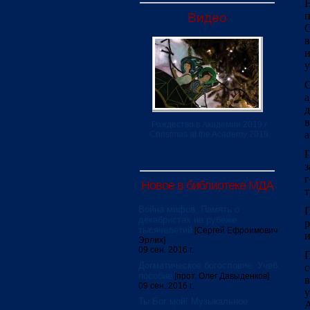
Н
п
Видео
в
и
у
С
а
д
Рождество в Академии 2019 /
а
Christmas at the Academy 2019
П
з
г
Новое в библиотеке МДА
т
Война мифов. Память о
декабристах на рубеже
тысячелетий
[Сергей Ефроимович
и
Эрлих]
09 сен. 2016 г.
П
Догматическое богословие. Учеб.
с
пособие
[прот. Олег Давыденков]
09 сен. 2016 г.
у
Ты Бог мой! Музыкальное
А