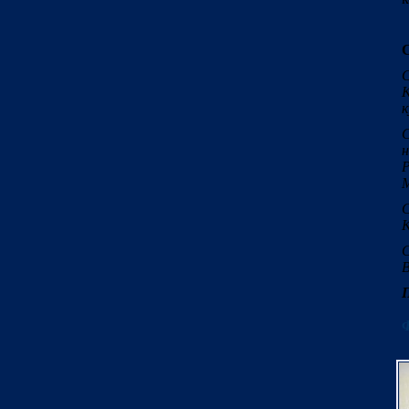
С
К
к
С
н
Р
М
К
С
В