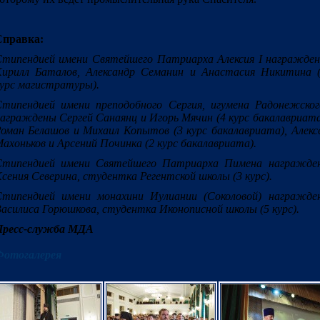
Справка:
типендией имени Святейшего Патриарха Алексия I награжде
ирилл Баталов, Александр Семанин и Анастасия Никитина (
урс магистратуры).
типендией имени преподобного Сергия, игумена Радонежског
аграждены Сергей Санаянц и Игорь Мячин (4 курс бакалавриата
оман Белашов и Михаил Копытов (3 курс бакалавриата), Алекс
ахоньков и Арсений Починка (2 курс бакалавриата).
Стипендией имени Святейшего Патриарха Пимена награжде
сения Северина, студентка Регентской школы (3 курс).
типендией имени монахини Иулиании (Соколовой) награжде
асилиса Горюшкова, студентка Иконописной школы (5 курс).
Пресс-служба МДА
Фотогалерея