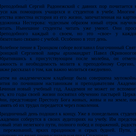
реподобный Сергий Радонежский с давних пор почитается 
уси как помощник учащихся и студентов в учебе. Многим
етства известна история из его жизни, запечатленная на карти
удожника Нестерова: чудесным образом юный отрок научил
читать. Нынешние студенты читать уже умеют. Они прос
Преподобного каждый о своем, но это «свое» у каждо
бязательно связано с учебой. Особенно в этот день.
олебное пение в Троицком соборе возглавил благочинный Свят
роицкой Сергиевой лавры архимандрит Павел (Кривоногов
Обратившись к присутствующим после молебна, он отмет
ажность и необходимость молитв к преподобному Сергию,
акже рассказал о том, как важно молиться ежедневно.
атем на академическом кладбище была совершена заупокойн
ития по почившим наставникам и преподавателям Академи
ачиная новый учебный год, Академия не может не вспомни
ех, кто годы своей жизни посвятил обучению пастырей Церкв
ни, предстоящие Престолу Бога живых, живы и на земле, по
амять об их трудах передается через поколения.
раздничный день подошел к концу. Уже в понедельник студен
кадемии соберутся в своих аудиториях на учебу. Им предсто
овый этап нелегкого пути, полного побед и поражений, радост
 переживаний, ярких праздников и серых будней. Пути, 
оторому их ведет промыслительная рука Спасителя.