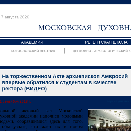
7 августа 2026
АКАДЕМИЯ
РЕГЕНТСКАЯ ШКОЛА
БОГОСЛОВСКИЙ ВЕСТНИК
ЦЕРКОВНО - АРХЕОЛОГИЧЕСКИЙ 
На торжественном Акте архиепископ Амвросий
впервые обратился к студентам в качестве
ректора (ВИДЕО)
1 сентября 2018 г.
версия для печ
Большой актовый зал Московской
уховной академии наполнен молодыми
юдьми, собравшимися здесь для того,
чтобы узнать, что ждет их в новом