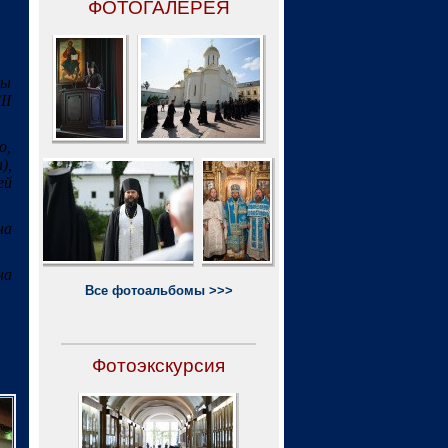
ФОТОГАЛЕРЕЯ
ны
II
о,
),
ей
на
на
Все фотоальбомы >>>
Фотоэкскурсия