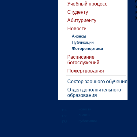
Учебный процесс
о
в
Студенту
р
Абитуриенту
Новости
Анонсы
Публикации
Фоторепортажи
Расписание
богослужений
Пожертвования
Сектор заочного обучения
Отдел дополнительного
образования
новости
анонсы
публикации