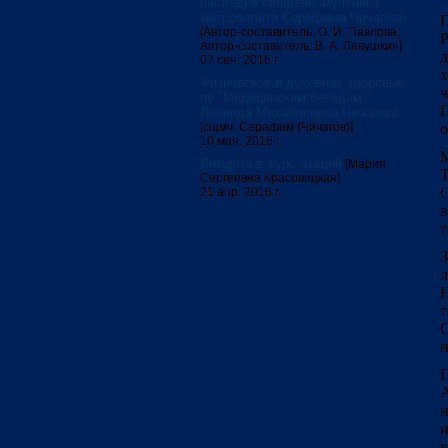
наследие священномученика
митрополита Серафима Чичагова
П
[Автор-составитель: О. И. Павлова;
Р
Автор-составитель: В. А. Левушкин]
д
07 сен. 2016 г.
х
Физическое и духовное здоровье:
по "Медицинским беседам"
Леонида Михайловича Чичагова
[сщмч. Серафим (Чичагов)]
о
10 мая. 2016 г.
М
Литургика: курс лекций
[Мария
Т
Сергеевна Красовицкая]
21 апр. 2016 г.
в
т
З
л
Н
т
О
п
П
А
н
и
к