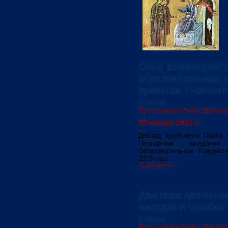
Опыт взаимодейст
образовательных 
проектов Учебного
[Статья]
Протоиерей Павел Велик
29 января 2010 г.
Доклад протоиерея Павла 
Пленарном заседании
Образовательных Рождеств
2010 года.
Подробнее >>
Два года деятельн
находки и ошибки
[Статья]
Протоиерей Павел Велик