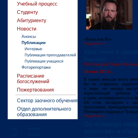
Учебный процесс
Студенту
Абитуриенту
Новости
Анонсы
«Богослов.Ru».
Публикации
Подробнее >>
Интервью
Христиане в оран
Публикации преподавателей
[Интервью]
Публикации учащихся
Протоиерей Павел Велик
Фоторепортажи
16 мая 2015 г.
Расписание
В храме меньше всего имен
богослужений
бы ни старались родител
в вере, но иногда наступ
Пожертвования
взрослеющий ребенок о
в храм, исповедоваться и п
Сектор заочного обучения
Об этом беседуем с про
богословия, преподавателе
Отдел дополнительного
Пятницкого подворья Троице
образования
Подробнее >>
Об исповеди пере
новости
искусстве» и обще
анонсы