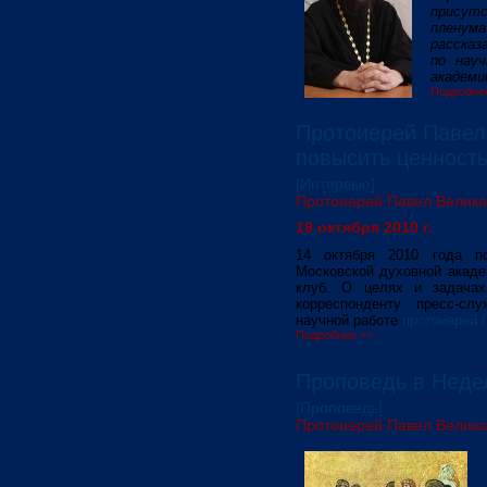
присутс
пленум
рассказ
по науч
академи
Подробне
Протоиерей Павел
повысить ценность 
[Интервью]
Протоиерей Павел Велик
19 октября 2010 г.
14 октября 2010 года по
Московской духовной акаде
клуб. О целях и задачах
корреспонденту пресс-с
научной работе
протоиерей 
Подробнее >>
Проповедь в Неде
[Проповедь]
Протоиерей Павел Велик