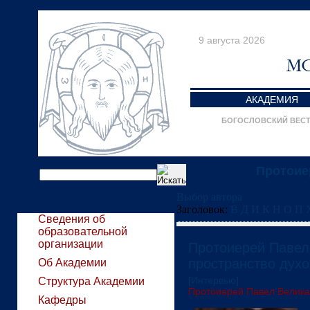
9 августа 2026
АКАДЕМИЯ
БОГОСЛОВСКИЙ ВЕС
Протоие
Выбор автора
Заголовок:
В
Д
И
К
Н
О
П
Сведения об
образовательной
организации
Протоиерей Павел
пространство дух
Об Академии
[Интервью]
Структура Академии
Протоиерей Павел Велик
Кафедры