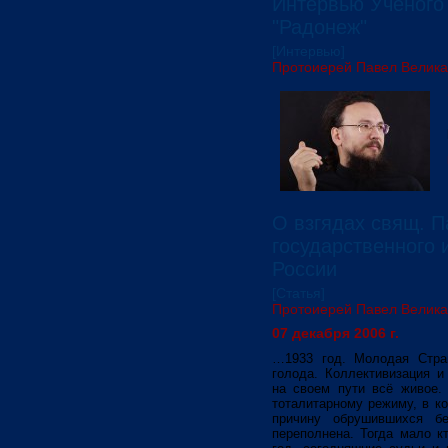
Интервью Ученого
"Радонеж"
[Интервью]
Протоиерей Павел Велик
О взгядах свящ. 
государственного 
России
[Статья]
Протоиерей Павел Велик
07 декабря 2006 г.
…1933 год. Молодая Стран
голода. Коллективизация 
на своем пути всё живое.
тоталитарному режиму, в к
причину обрушившихся б
переполнена. Тогда мало к