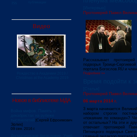
пленума Межсобор
публикации
[Интервью]
Протоиерей Павел Велик
Видео
Рассказывает протоиере
подворья Троице-Сергиевой
портала Богослов.RU и член
Рождество в Академии 2019 /
Подробнее >>
Christmas at the Academy 2019
Время подойти к з
[Статья]
Протоиерей Павел Велик
Новое в библиотеке МДА
06 марта 2014 г.
3 марта начинается Великий
Война мифов. Память о
набором строгих постн
декабристах на рубеже
«покаяние по команде»? Че
тысячелетий
[Сергей Ефроимович
от остальных? На эти и дру
Эрлих]
отвечает протоиерей Пав
09 сен. 2016 г.
Пятницкого подворья Свято
Догматическое богословие. Учеб.
главный редактор портала Б