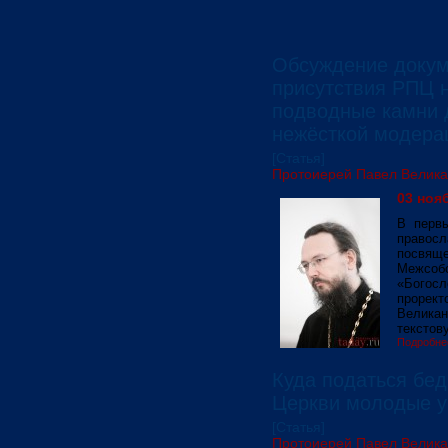
Обсуждение докум
присутствия РПЦ н
подводные камни д
нежёсткой модера
[Статья]
Протоиерей Павел Велик
03 нояб
В перв
правос
посвя
Межсо
«Богосл
прорек
Велика
текстов
Подробне
Куда податься бед
Церкви молодые у
[Статья]
Протоиерей Павел Велик