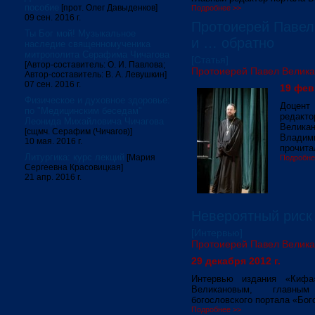
пособие
[прот. Олег Давыденков]
Подробнее >>
09 сен. 2016 г.
Протоиерей Павел
Ты Бог мой! Музыкальное
и … обратно
наследие священномученика
митрополита Серафима Чичагова
[Статья]
[Автор-составитель: О. И. Павлова;
Протоиерей Павел Велик
Автор-составитель: В. А. Левушкин]
07 сен. 2016 г.
19 фев
Физическое и духовное здоровье:
Доцент
по "Медицинским беседам"
редакт
Леонида Михайловича Чичагова
Велик
[сщмч. Серафим (Чичагов)]
Владим
10 мая. 2016 г.
прочита
Литургика: курс лекций
[Мария
Подробне
Сергеевна Красовицкая]
21 апр. 2016 г.
Невероятный риск
[Интервью]
Протоиерей Павел Велик
29 декабря 2012 г.
Интервью издания «Кифа
Великановым, главным
богословского портала «Бог
Подробнее >>