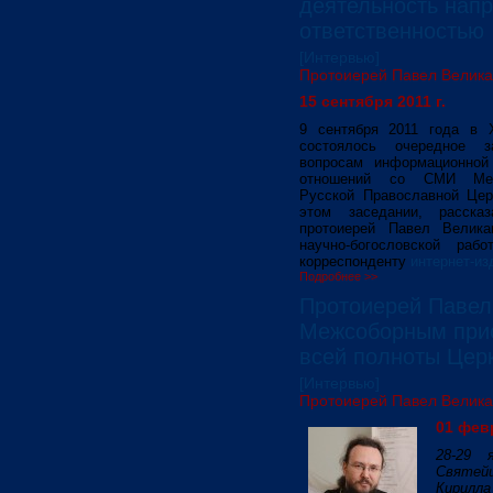
деятельность нап
ответственностью
[Интервью]
Протоиерей Павел Велик
15 сентября 2011 г.
9 сентября 2011 года в 
состоялось очередное 
вопросам информационной
отношений со СМИ Межс
Русской Православной Це
этом заседании, расска
протоиерей Павел Велик
научно-богословской раб
корреспонденту
интернет-из
Подробнее >>
Протоиерей Павел
Межсоборным прис
всей полноты Цер
[Интервью]
Протоиерей Павел Велик
01 февр
28-29 
Святей
Кирилл