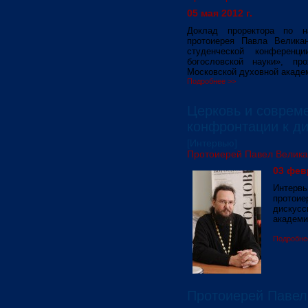
05 мая 2012 г.
Доклад проректора по на
протоиерея Павла Великан
студенческой конференц
богословской науки», п
Московской духовной акаде
Подробнее >>
Церковь и совреме
конфронтации к д
[Интервью]
Протоиерей Павел Велик
03 фев
Интервь
протоие
дискус
академи
Подробне
Протоиерей Павел