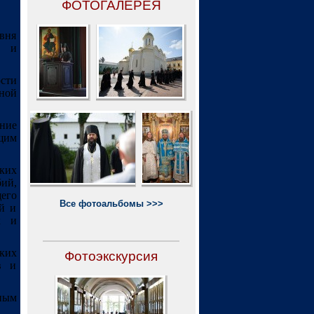
ФОТОГАЛЕРЕЯ
вня
х и
сти
чной
ние
щим
ских
бий,
его
Все фотоальбомы >>>
ой и
х и
ких
Фотоэкскурсия
в и
ным