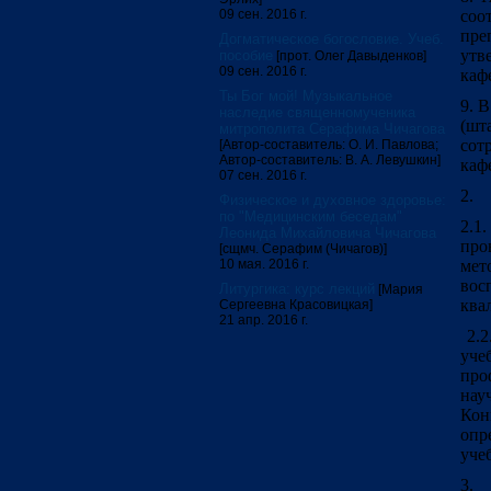
09 сен. 2016 г.
соо
пре
Догматическое богословие. Учеб.
утв
пособие
[прот. Олег Давыденков]
09 сен. 2016 г.
каф
Ты Бог мой! Музыкальное
9. 
наследие священномученика
(шт
митрополита Серафима Чичагова
сот
[Автор-составитель: О. И. Павлова;
Автор-составитель: В. А. Левушкин]
каф
07 сен. 2016 г.
2. 
Физическое и духовное здоровье:
по "Медицинским беседам"
2.1
Леонида Михайловича Чичагова
про
[сщмч. Серафим (Чичагов)]
10 мая. 2016 г.
мет
вос
Литургика: курс лекций
[Мария
ква
Сергеевна Красовицкая]
21 апр. 2016 г.
2.2
уче
про
нау
Кон
опр
уче
3. 