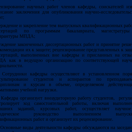
ензирование научных работ членов кафедры, соискателей изв
исание заключения для опубликования научно-исследовательс
т;
ерждение и закрепление тем выпускных квалификационных раб
сертаций по программам бакалавриата, магистратур
ирантуры МПДА;
уждение законченных диссертационных работ и принятие реше
екомендации их к защите; рецензирование представленных к за
сертаций, выполненных вне кафедры и присланных на отзы
А как в ведущую организацию по соответствующей науч
циальности.
. Сотрудники кафедры осуществляют в установленном поря
сультирование студентов и аспирантов по преподавае
циплинам и курсам в объеме, определяемом действующ
мативами учебной нагрузки.
. Кафедра организует внеаудиторную работу студентов, регул
тролирует ход самостоятельной работы, включая выполне
ашних заданий, курсовых работ, осуществляет научно
тодическое руководство выполнением выпуск
лификационных работ и организует их рецензирование.
. Основные виды деятельности кафедры обсуждаются на заседа