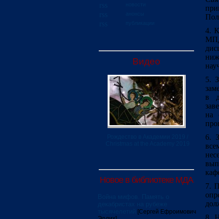
новости
при
анонсы
Пол
публикации
4. 
МПД
дис
ниж
Видео
нау
5. 
зам
в д
зав
на 
про
6. 
Рождество в Академии 2019 /
Christmas at the Academy 2019
все
нес
вып
каф
Новое в библиотеке МДА
7. 
опр
Война мифов. Память о
дол
декабристах на рубеже
тысячелетий
[Сергей Ефроимович
8. 
Эрлих]