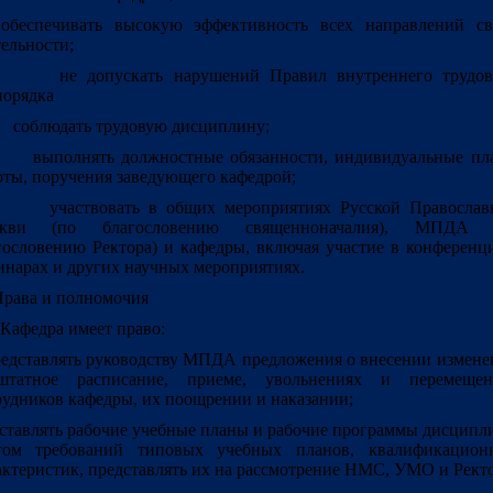
беспечивать высокую эффективность всех направлений св
тельности;
е допускать нарушений Правил внутреннего трудов
порядка
облюдать трудовую дисциплину;
ыполнять должностные обязанности, индивидуальные пл
оты, поручения заведующего кафедрой;
частвовать в общих мероприятиях Русской Православ
ркви (по благословению священноначалия), МПДА 
гословению Ректора) и кафедры, включая участие в конференц
инарах и других научных мероприятиях.
Права и полномочия
 Кафедра имеет право:
редставлять руководству МПДА предложения о внесении измен
татное расписание, приеме, увольнениях и перемещен
рудников кафедры, их поощрении и наказании;
оставлять рабочие учебные планы и рабочие программы дисципл
том требований типовых учебных планов, квалификацион
актеристик, представлять их на рассмотрение НМС, УМО и Ректо