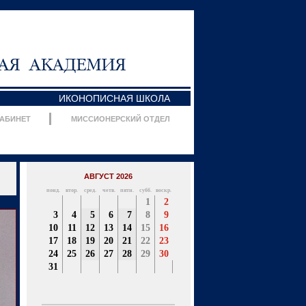
ИКОНОПИСНАЯ ШКОЛА
КАБИНЕТ
МИССИОНЕРСКИЙ ОТДЕЛ
АВГУСТ 2026
понд.
втор.
сред.
четв.
пятн.
субб.
воскр.
1
2
3
4
5
6
7
8
9
10
11
12
13
14
15
16
17
18
19
20
21
22
23
24
25
26
27
28
29
30
31