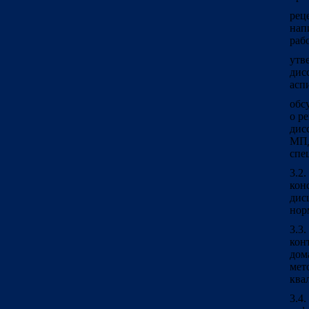
рец
нап
рабо
утв
дис
асп
обс
о р
дис
МПД
спе
3.2
кон
дис
нор
3.3
кон
дом
ме
ква
3.4