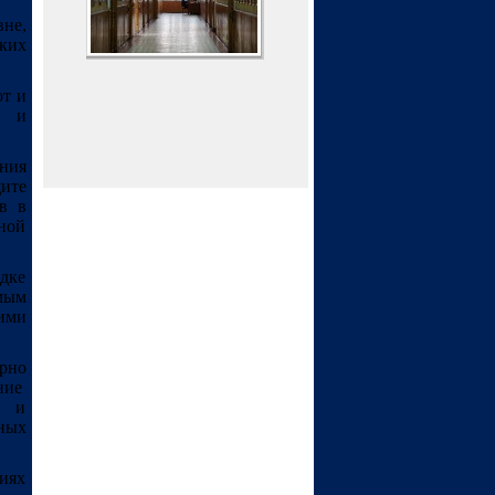
не,
ких
от и
ы и
ния
щите
в в
ной
дке
мым
ими
ярно
ние
е и
ных
ниях