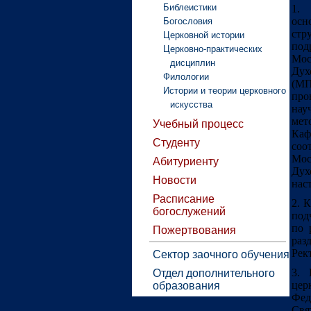
Библеистики
1.
осн
Богословия
стр
Церковной истории
под
Церковно-практических
Мос
дисциплин
Ду
Филологии
(МП
Истории и теории церковного
пр
искусства
нау
мет
Учебный процесс
Ка
Студенту
соо
Мос
Абитуриенту
Ду
Новости
нас
Расписание
2. 
богослужений
под
по 
Пожертвования
раз
Рек
Сектор заочного обучения
3. 
Отдел дополнительного
цер
образования
Фед
Свя