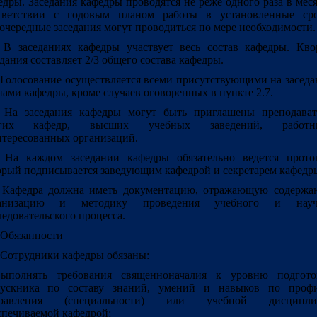
едры. Заседания кафедры проводятся не реже одного раза в мес
тветствии с годовым планом работы в установленные сро
очередные заседания могут проводиться по мере необходимости.
. В заседаниях кафедры участвует весь состав кафедры. Кво
едания составляет 2/3 общего состава кафедры.
. Голосование осуществляется всеми присутствующими на засед
нами кафедры, кроме случаев оговоренных в пункте 2.7.
. На заседания кафедры могут быть приглашены преподават
угих кафедр, высших учебных заведений, работн
нтересованных организаций.
. На каждом заседании кафедры обязательно ведется проток
орый подписывается заведующим кафедрой и секретарем кафедр
. Кафедра должна иметь документацию, отражающую содержан
ганизацию и методику проведения учебного и науч
ледовательского процесса.
Обязанности
. Сотрудники кафедры обязаны:
ыполнять требования священноначалия к уровню подгото
ускника по составу знаний, умений и навыков по проф
правления (специальности) или учебной дисципли
спечиваемой кафедрой;