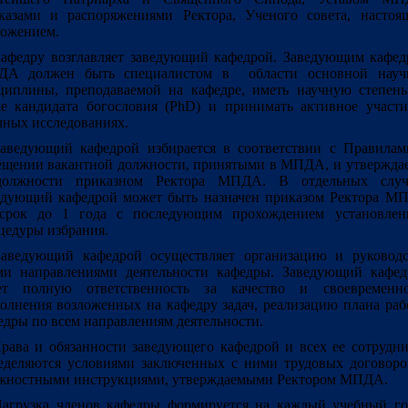
казами и распоряжениями Ректора, Ученого совета, настоя
ожением.
Кафедру возглавляет заведующий кафедрой. Заведующим кафед
А должен быть специалистом в области основной науч
циплины, преподаваемой на кафедре, иметь научную степень
е кандидата богословия (PhD) и принимать активное участи
чных исследованиях.
Заведующий кафедрой избирается в соответствии с Правилам
ещении вакантной должности, принятыми в МПДА, и утверждае
олжности приказном Ректора МПДА. В отдельных случ
едующий кафедрой может быть назначен приказом Ректора М
срок до 1 года с последующим прохождением установлен
цедуры избрания.
Заведующий кафедрой осуществляет организацию и руководс
ми направлениями деятельности кафедры. Заведующий кафед
ет полную ответственность за качество и своевременно
олнения возложенных на кафедру задач, реализацию плана ра
едры по всем направлениям деятельности.
Права и обязанности заведующего кафедрой и всех ее сотрудн
еделяются условиями заключенных с ними трудовых договоро
жностными инструкциями, утверждаемыми Ректором МПДА.
Нагрузка членов кафедры формируется на каждый учебный го