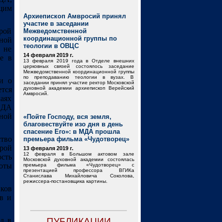
щим
Архиепископ Амвросий принял
участие в заседании
рой
Межведомственной
координационной группы по
ной
теологии в ОВЦС
 не
14 февраля 2019 г.
е в
13 февраля 2019 года в Отделе внешних
церковных связей состоялось заседание
Межведомственной координационной группы
по преподаванию теологии в вузах. В
и о
заседании принял участие ректор Московской
тся
духовной академии архиепископ Верейский
Амвросий.
аях
ПДА
ной
«Пойте Господу, вся земля,
благовествуйте изо дня в день
спасение Его»: в МДА прошла
тво
премьера фильма «Чудотворец»
рой
13 февраля 2019 г.
12 февраля в Большом актовом зале
сть
Московской духовной академии состоялась
боты
премьера фильма «Чудотворец» с
презентацией профессора ВГИКа
Станислава Михайловича Соколова,
режиссера-постановщика картины.
иков
в и
д в
ПУБЛИКАЦИИ