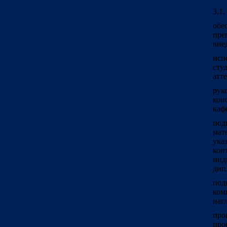
3.1
обе
пре
вне
исп
сту
атт
рук
кон
каф
под
мат
ука
кон
инд
дип
под
ком
наг
про
про