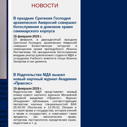
НОВОСТИ
В праздник Сретения Господня
архиепископ Амвросий совершил
богослужения в домовом храме
семинарского корпуса
15 февраля 2019 г.
15 февраля, в двунадесятый праздник
Сретения Господня, архиепископ Амвросий
совершил Божественную литургию в
семинарском храме преподобного Иоанна
Лествичника. На праздничном богослужении
владыка ректор рукоположил студента МДА и
сотрудника Учебного комитета чтеца Иоанна
Захарова в сан диакона.
В Издательстве МДА вышел
новый научный журнал Академии
дра
«Праксис»
тся
15 февраля 2019 г.
Издательство МДА представляет первый
ие,
номер нового научного журнала Московской
азом
духовной академии «Праксис». Журнал
объединяет публикации, соответствующие
паспортам научных специальностей ВАК
26.00.00 (Теология) и 12.00.01 (Теория и
щим
история права и государства; история учений
о праве и государстве), и охватывает такие
кой
предметы, как каноническое право,
литургика, пасторология, юридические науки,
ами
педагогика и т. д.
ДА,