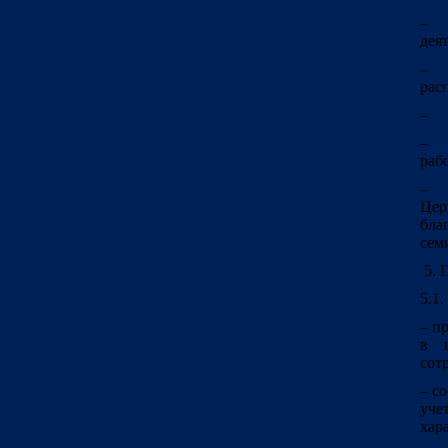
– о
дея
– н
рас
– с
– в
раб
– у
Це
бла
сем
5. 
5.1.
– п
в ш
сот
– с
уче
хар