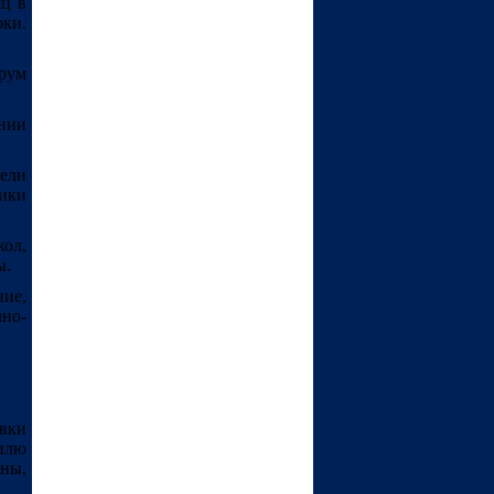
яц в
ки.
рум
ании
ели
ики
ол,
ы.
ие,
но-
вки
илю
ны,