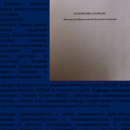
 Кафедра является
овным учебно-научным
уктурным
разделением
ковской Православной
ховной Академии
ДА), обеспечивающим
оведение учебной,
чной, воспитательной и
одической работы.
федра действует в
тветствии с Уставом
ковской Православной
ховной Академии и
тоящим Положением.
Кафедра организуется по решению Ученого Совета МПДА. Кафе
чиняется Ректору МПДА и Ученому Совету. Кафедра организуе
решению Ученого Совета МПДА. Организация, переименован
деление, слияние или ликвидация кафедр осуществляется прик
тора Академии на основании решения Ученого Совета.
Кафедра руководствуется в своей деятельности действую
ковным законодательством и законодательством Российс
ерации в области образования, распоряжениями и указ
тейшего Патриарха и Священного Синода, Уставом МП