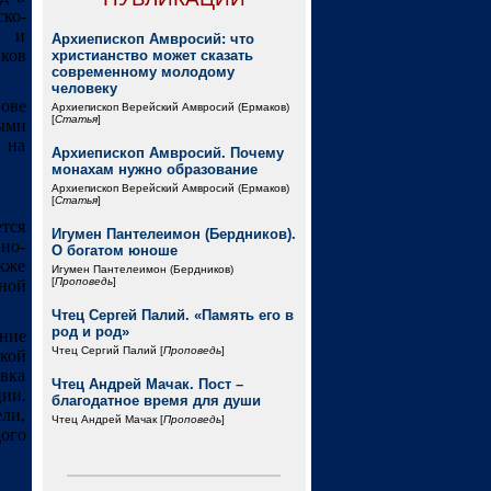
ко-
я и
Архиепископ Амвросий: что
иков
христианство может сказать
современному молодому
человеку
нове
Архиепископ Верейский Амвросий (Ермаков)
[
Статья
]
ыми
а на
Архиепископ Амвросий. Почему
монахам нужно образование
Архиепископ Верейский Амвросий (Ермаков)
[
Статья
]
тся
Игумен Пантелеимон (Бердников).
но-
О богатом юноше
кже
Игумен Пантелеимон (Бердников)
[
Проповедь
]
ьной
Чтец Сергей Палий. «Память его в
род и род»
ение
Чтец Сергий Палий [
Проповедь
]
кой
вка
Чтец Андрей Мачак. Пост –
ии.
благодатное время для души
ли,
Чтец Андрей Мачак [
Проповедь
]
ого