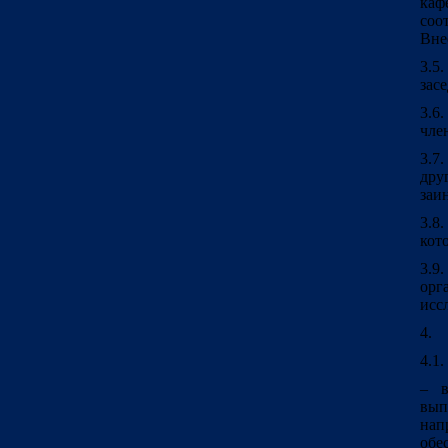
каф
соо
Вне
3.5
зас
3.6
чле
3.7
др
заи
3.8
кот
3.9
ор
исс
4. 
4.1
– в
вып
на
обе