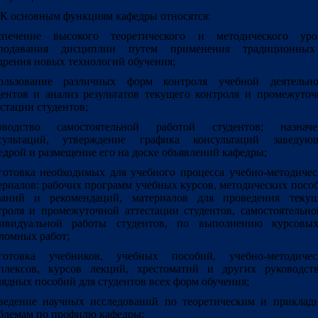
. К основным функциям кафедры относятся:
спечение высокого теоретического и методического уро
подавания дисциплин путем применения традиционны
дрения новых технологий обучения;
ользование различных форм контроля учебной деятельно
дентов и анализ результатов текущего контроля и промежуто
естации студентов;
оводство самостоятельной работой студентов; назначе
сультаций, утверждение графика консультаций заведую
едрой и размещение его на доске объявлений кафедры;
готовка необходимых для учебного процесса учебно-методиче
ериалов: рабочих программ учебных курсов, методических посо
заний и рекомендаций, материалов для проведения текущ
троля и промежуточной аттестации студентов, самостоятельн
ивидуальной работы студентов, по выполнению курсовы
ломных работ;
готовка учебников, учебных пособий, учебно-методичес
плексов, курсов лекций, хрестоматий и других руководст
лядных пособий для студентов всех форм обучения;
ведение научных исследований по теоретическим и приклад
блемам по профилю кафедры;