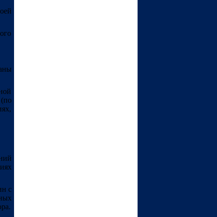
оей
ого
аны
ной
(по
иях,
ений
иях
ин с
ных
ра.