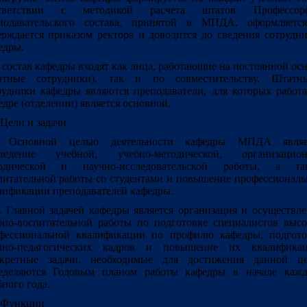
тветствии с методикой расчета штатов Профессорс
подавательского состава, принятой в МПДА, оформляетс
ерждается приказом ректора и доводится до сведения сотрудн
едры.
В состав кафедры входят как лица, работающие на постоянной ос
атные сотрудники), так и по совместительству. Штатн
рудники кафедры являются преподаватели, для которых работ
едре (отделении) является основной.
Цели и задачи
. Основной целью деятельности кафедры МПДА являе
ведение учебной, учебно-методической, организацион
одической и научно-исследовательской работы, а та
питательной работы со студентами и повышение профессионал
лификации преподавателей кафедры.
. Главной задачей кафедры является организация и осуществл
бно-воспитательной работы по подготовке специалистов высо
фессиональной квалификации по профилю кафедры, подгото
чно-педагогических кадров и повышение их квалификац
кретные задачи, необходимые для достижения данной це
еделяются Годовым планом работы кафедры в начале кажд
бного года.
Функции