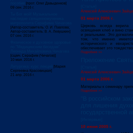
пособие
[прот. Олег Давыденков]
[Статья]
09 сен. 2016 г.
Алексей Алексеевич Зайц
Ты Бог мой! Музыкальное
01 марта 2006 г.
наследие священномученика
митрополита Серафима Чичагова
Церковь всегда верила 
[Автор-составитель: О. И. Павлова;
освящения хлеб и вино ста
Автор-составитель: В. А. Левушкин]
и реальными. Это догматич
07 сен. 2016 г.
том, что именно имеетс
Физическое и духовное здоровье:
исторического и евхарис
по "Медицинским беседам"
обеспечивает это тождество
Леонида Михайловича Чичагова
Подробнее >>
[сщмч. Серафим (Чичагов)]
Преложение Святы
10 мая. 2016 г.
Литургика: курс лекций
[Мария
[Статья]
Сергеевна Красовицкая]
Алексей Алексеевич Зайц
21 апр. 2016 г.
01 марта 2006 г.
Материалы к семинару преп
Подробнее >>
"В российском зак
для лишения духо
государственной а
[Интервью]
10 июня 2005 г.