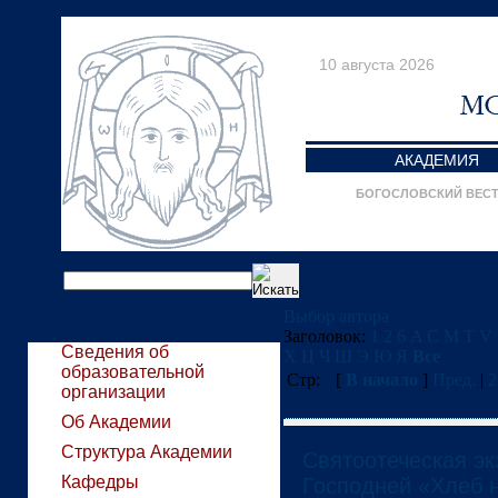
10 августа 2026
АКАДЕМИЯ
БОГОСЛОВСКИЙ ВЕС
Выбор автора
Заголовок:
1
2
6
A
C
M
T
V
Сведения об
Х
Ц
Ч
Ш
Э
Ю
Я
Все
образовательной
Стр:
[
В начало
]
Пред.
|
2
организации
Об Академии
Структура Академии
Святоотеческая эк
Кафедры
Господней «Хлеб 