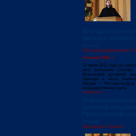
Благодарственное
заочного обучени
[Статья]
Протоиерей Димитрий Со
14 июня 2011 г.
13 июня 2011 года на торж
акте выпускник Сектора 
Московской духовной ака
Прихода в честь Казанс
Матери г. Ростова-на-Дон
благодарственную речь.
Подробнее >>
Благодарственное
духовной академи
Православной Цер
[Статья]
Иеродиакон Паисий