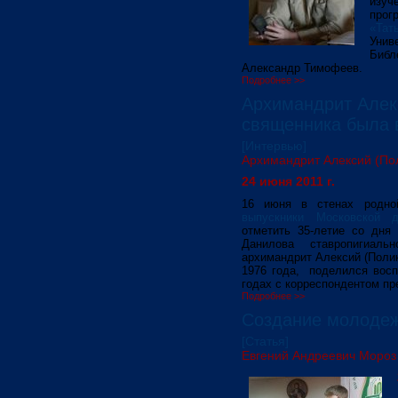
изуч
про
«Тат
Унив
Библ
Александр Тимофеев.
Подробнее >>
Архимандрит Алекс
священника была в
[Интервью]
Архимандрит Алексий (По
24 июня 2011 г.
16 июня в стенах родн
выпускники Московской д
отметить 35-летие со дня 
Данилова ставропигиаль
архимандрит Алексий (Полик
1976 года, поделился восп
годах с корреспондентом п
Подробнее >>
Создание молодеж
[Статья]
Евгений Андреевич Мороз 