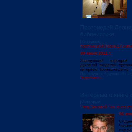
Протоиерей Леони
библеистике
[Интервью]
протоиерей Леонид Грили
09 июня 2011 г.
Заведующий кафедрой б
духовной академии протои
интервью корреспонденту
Петербургской духовной ак
Подробнее >>
Интервью о книге 
[Интервью]
Чтец Зиновий Чесноков сту
06 июн
Студе
Чесно
книго