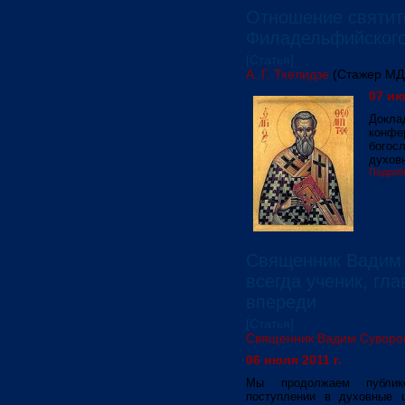
Отношение святит
Филадельфийского
[Статья]
А. Г. Тхелидзе
(Стажер МД
07 ию
Докла
конфе
богосл
духовн
Подроб
Священник Вадим 
всегда ученик, гл
впереди
[Статья]
Священник Вадим Суворо
06 июля 2011 г.
Мы продолжаем публик
поступлении в духовные 