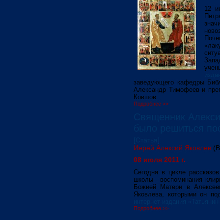
12 и
Петр
зна
ново
Поче
«лак
ситу
Запа
уче
изда
заведующего кафедры Библ
Александр Тимофеев и пре
Ковшов.
Подробнее >>
Священник Алекси
было решиться по
[Статья]
Иерей Алексий Яковлев
(В
08 июля 2011 г.
Сегодня в цикле рассказов
школы - воспоминания клир
Божией Матери в Алексее
Яковлева, которыми он по
интернет-издания «Татьянин
Подробнее >>