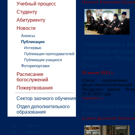
Наталья Борисовна Ершо
Учебный процесс
Студенту
Абитуриенту
Новости
Анонсы
Публикации
"Расположить к бл
Интервью
(страницы истории
Публикации преподавателей
Сергиевом Посаде
Публикации учащихся
[Статья]
Фоторепортажи
25 июля 2011 г.
Расписание
богослужений
Статья опубликована 
общественно-политической
Пожертвования
Посадского района "В
23.10.2010 года.
Сектор заочного обучения
Подробнее >>
Сокровища книжно
Отдел дополнительного
образования
[Статья]
игумен Дионисий (Шленов
новости
анонсы