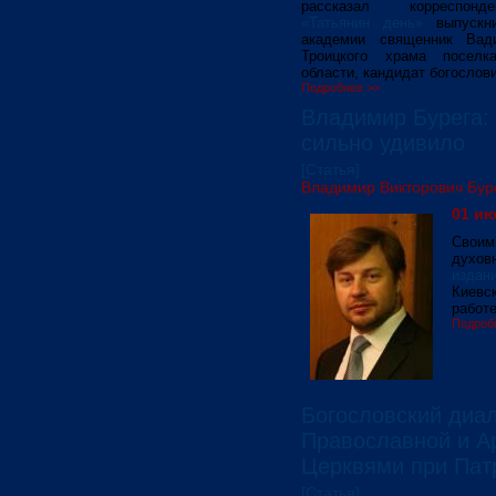
рассказал корреспо
«Татьянин день»
выпускни
академии священник Вад
Троицкого храма поселк
области, кандидат богослови
Подробнее >>
Владимир Бурега: 
сильно удивило
[Статья]
Владимир Викторович Бур
01 ию
Своим
духов
издан
Киевс
работ
Подроб
Богословский диа
Православной и А
Церквями при Пат
[Статья]