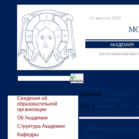
10 августа 2026
АКАДЕМИЯ
БОГОСЛОВСКИЙ ВЕС
Выбор автора
Заголовок:
1
2
6
A
C
M
T
V
Сведения об
Х
Ц
Ч
Ш
Э
Ю
Я
Все
образовательной
Стр:
[
В начало
]
Пред.
|
2
организации
Сл
Об Академии
Структура Академии
Юбилей Церковно-
Кафедры
[Статья]