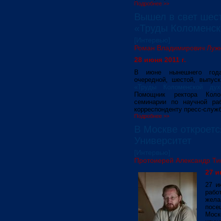
Подробнее >>
Вышел в свет шест
«Труды Коломенск
[Интервью]
Роман Владимирович Луж
28 июня 2011 г.
В июне нынешнего го
очередной, шестой, выпуск
«Труды Коломенской дух
Помощник ректора Коло
семинарии по научной ра
корреспонденту пресс-служб
Подробнее >>
В Москве откроетс
Университет
[Интервью]
Протоиерей Александр Т
27 и
27 и
рабо
жела
пос
Мос