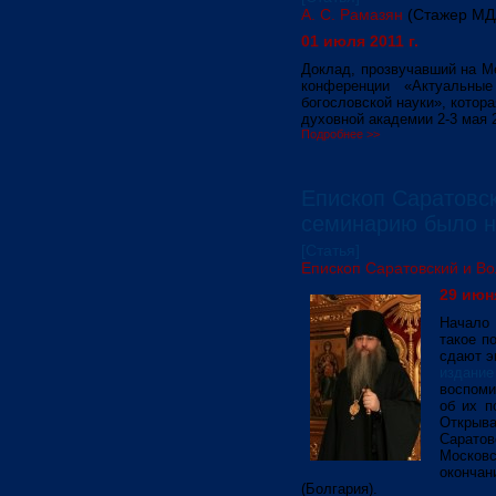
А. С. Рамазян
(Стажер МД
01 июля 2011 г.
Доклад, прозвучавший на М
конференции «Актуальны
богословской науки», котор
духовной академии 2-3 мая 2
Подробнее >>
Епископ Саратовск
семинарию было 
[Статья]
Епископ Саратовский и Во
29 июня
Начало 
такое п
сдают э
издани
воспоми
об их п
Открыв
Саратов
Московс
оконча
(Болгария).