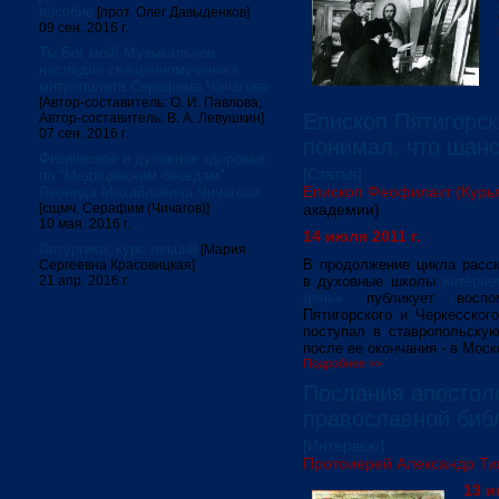
пособие
[прот. Олег Давыденков]
09 сен. 2016 г.
Ты Бог мой! Музыкальное
наследие священномученика
митрополита Серафима Чичагова
[Автор-составитель: О. И. Павлова;
Епископ Пятигорск
Автор-составитель: В. А. Левушкин]
07 сен. 2016 г.
понимал, что шанс
Физическое и духовное здоровье:
[Статья]
по "Медицинским беседам"
Епископ Феофилакт (Курь
Леонида Михайловича Чичагова
[сщмч. Серафим (Чичагов)]
академии)
10 мая. 2016 г.
14 июля 2011 г.
Литургика: курс лекций
[Мария
В продолжение цикла расск
Сергеевна Красовицкая]
21 апр. 2016 г.
в духовные школы
интерне
день»
публикует воспом
Пятигорского и Черкесско
поступал в ставропольску
после ее окончания - в Мос
Подробнее >>
Послания апостол
православной биб
[Интервью]
Протоиерей Александр Т
13 и