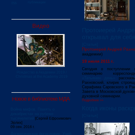
публикации
Видео
Протоиерей Андре
открывал для себ
[Статья]
Протоиерей Андрей Рахно
академии)
19 июля 2011 г.
Сегодня о поступлении 
Рождество в Академии 2019 /
семинарию корресп
Christmas at the Academy 2019
«Татьянин день»
рассказы
Рахновский, клирик строящ
Серафима Саровского в Рае
Завета в Московской духов
духовной семинарии.
Новое в библиотеке МДА
Подробнее >>
Когда иконы раскр
Война мифов. Память о
декабристах на рубеже
[Статья]
тысячелетий
[Сергей Ефроимович
Эрлих]
09 сен. 2016 г.
Догматическое богословие. Учеб.