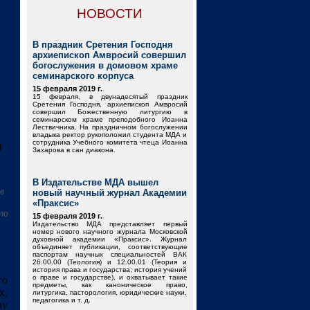
НОВОСТИ
В праздник Сретения Господня
архиепископ Амвросий совершил
богослужения в домовом храме
семинарского корпуса
15 февраля 2019 г.
15 февраля, в двунадесятый праздник
Сретения Господня, архиепископ Амвросий
совершил Божественную литургию в
семинарском храме преподобного Иоанна
Лествичника. На праздничном богослужении
владыка ректор рукоположил студента МДА и
сотрудника Учебного комитета чтеца Иоанна
)
Захарова в сан диакона.
В Издательстве МДА вышел
в
новый научный журнал Академии
«Праксис»
ую
15 февраля 2019 г.
Издательство МДА представляет первый
номер нового научного журнала Московской
духовной академии «Праксис». Журнал
объединяет публикации, соответствующие
паспортам научных специальностей ВАК
26.00.00 (Теология) и 12.00.01 (Теория и
история права и государства; история учений
о праве и государстве), и охватывает такие
го
предметы, как каноническое право,
х,
литургика, пасторология, юридические науки,
педагогика и т. д.
му