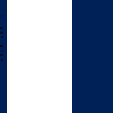
ни
ик
ал
 и
 ―
ля
 с
ил
го