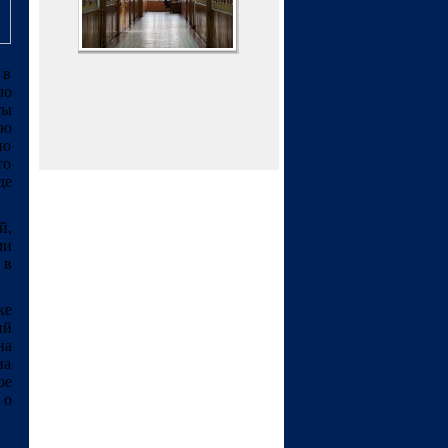
 в
ло
ты
ую
по
то
де
й,
ми
 в
ке
ий
на
на
ое
 о