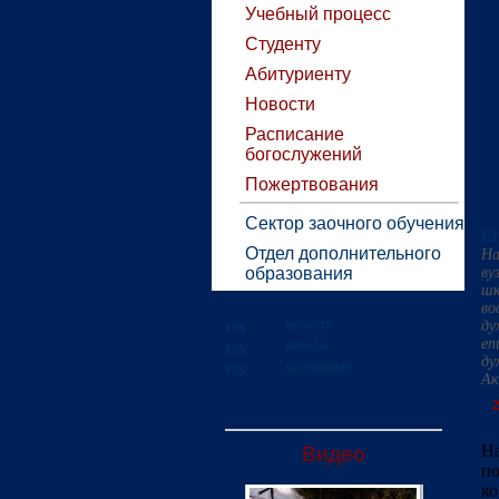
Учебный процесс
Студенту
Абитуриенту
Новости
Расписание
богослужений
Пожертвования
Сектор заочного обучения
Еп
Отдел дополнительного
На
образования
ву
шк
во
новости
ду
еп
анонсы
ду
публикации
Ак
2
На
Видео
п
к