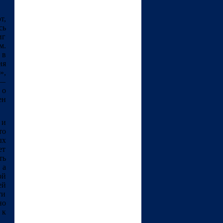
т,
сь
иг
м.
 в
ия
»,
 ―
 о
ен
 и
то
ых
ет
ть
 а
ой
ей
ти
но
 к