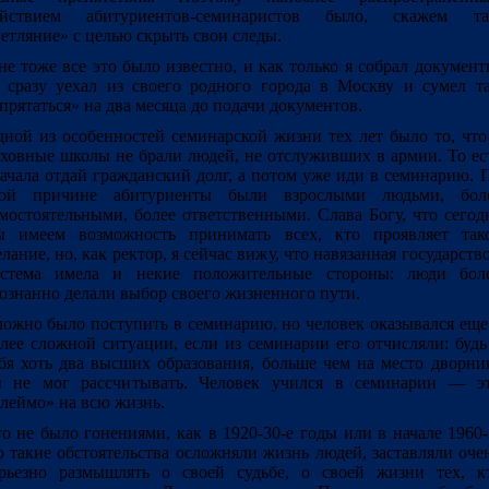
ействием абитуриентов-семинаристов было, скажем та
етляние» с целью скрыть свои следы.
е тоже все это было известно, и как только я собрал документ
 сразу уехал из своего родного города в Москву и сумел т
прятаться» на два месяца до подачи документов.
ной из особенностей семинарской жизни тех лет было то, что
ховные школы не брали людей, не отслуживших в армии. То ес
ачала отдай гражданский долг, а потом уже иди в семинарию. 
той причине абитуриенты были взрослыми людьми, бол
мостоятельными, более ответственными. Слава Богу, что сегод
ы имеем возможность принимать всех, кто проявляет так
лание, но, как ректор, я сейчас вижу, что навязанная государств
истема имела и некие положительные стороны: люди бол
ознанно делали выбор своего жизненного пути.
ожно было поступить в семинарию, но человек оказывался еще
лее сложной ситуации, если из семинарии его отчисляли: будь
бя хоть два высших образования, больше чем на место дворни
ы не мог рассчитывать. Человек учился в семинарии ― э
леймо» на всю жизнь.
о не было гонениями, как в 1920-30-е годы или в начале 1960-
 такие обстоятельства осложняли жизнь людей, заставляли оче
рьезно размышлять о своей судьбе, о своей жизни тех, к