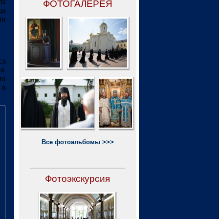
ла
ФОТОГАЛЕРЕЯ
да
ли
ся
я.
ло
 в
Все фотоальбомы >>>
Фотоэкскурсия