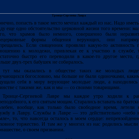
Троице-Сергиева Лавра
нечно, попасть в такое место мечтал каждый из нас. Надо иметь
ду еще одно обстоятельство церковной жизни того времени: ма
ого, что храмов было немного, совершенно были неразви
нецерковные формы общения верующих, они напрям
прещались. Если священник проявлял какую-то активность 
тношению к молодежи, привлекая ее к участию в службе, 
статочно быстро его переводили в какое-то другое место, г
льше двух-трех бабушек не собиралось.
 тут мы оказались в обществе таких же молодых люде
учающихся богословию, мы больше не были одиночками, каки
щущали себя в миру верующие молодые люди, а находились
инстве с такими же, как и мы ― со своими товарищами.
 Троице-Сергиевой Лавре мы каждое утро ходили к ра
еподобного, к его святым мощам. Старались вставать на братск
лебен, вообще, как только было свободное время, летели 
ужбу в Лавру. Службы в Лавре ― это действительно «небо 
мле», то, что навсегда осталось в моем сердце: непревзойденн
ховное торжество. И там же у многих из нас родились мысли
нашестве, о своем призвании.