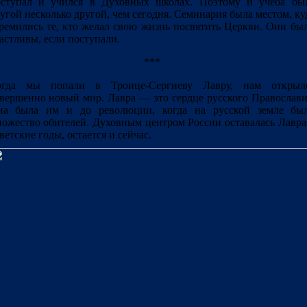
оступал и учился в Духовных школах. Поэтому и учеба бы
угой несколько другой, чем сегодня. Семинария была местом, ку
ремились те, кто желал свою жизнь посвятить Церкви. Они бы
астливы, если поступали.
***
огда мы попали в Троице-Сергиеву Лавру, нам открыл
вершенно новый мир. Лавра ― это сердце русского Православи
на была им и до революции, когда на русской земле бы
ожество обителей. Духовным центром России оставалась Лавра
ветские годы, остается и сейчас.