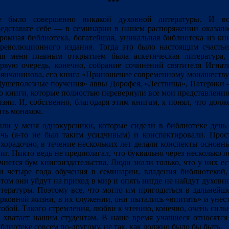
***
е было совершенно никакой духовной литературы. И во
едставьте себе ― в семинарии в нашем распоряжении оказала
ромная библиотека, богатейшая, уникальная библиотека из кн
революционного издания. Тогда это было настоящим счастье
я меня главным открытием была аскетическая литература,
рвую очередь, конечно, собрание сочинений святителя Игнат
янчанинова, его книга «Приношение современному монашеству
ушеполезные поучения» аввы Дорофея, «Лествица», Патерики
о книги, которые полностью перевернули все мои представления
зни. И, собственно, благодаря этим книгам, я понял, что долж
ть монахом.
ли у меня однокурсники, которые сидели в библиотеке день
чь (я-то не был таким усидчивым) и конспектировали. Прос
хорадочно, в течение нескольких лет делали конспекты основн
иг. Никто ведь не предполагал, что буквально через несколько л
чнется бум книгоиздательства. Люди знали только, что у них ес
и четыре года обучения в семинарии, владения библиотекой,
том они уйдут на приход в мир и опять нигде не найдут духовн
тературы. Поэтому все, что могло им пригодиться в дальнейш
рковной жизни, в их служении, они пытались «впитать» и унес
собой. Такого стремления, любви к чтению, конечно, очень силь
 хватает нашим студентам. В наше время учащиеся относятся
блиотеке совсем по-другому, не так, как должно было бы быть.