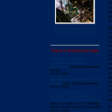
во
с
вп
вр
бы
Пр
Рождество в Академии 2019 /
сл
Christmas at the Academy 2019
оч
со
п
Новое в библиотеке МДА
г
не
дл
Война мифов. Память о
декабристах на рубеже
сп
тысячелетий
[Сергей Ефроимович
ин
Эрлих]
ор
09 сен. 2016 г.
ар
Догматическое богословие. Учеб.
за
пособие
[прот. Олег Давыденков]
с
09 сен. 2016 г.
ми
Ты Бог мой! Музыкальное
с
наследие священномученика
пр
митрополита Серафима Чичагова
[Автор-составитель: О. И. Павлова;
В 
Автор-составитель: В. А. Левушкин]
07 сен. 2016 г.
р