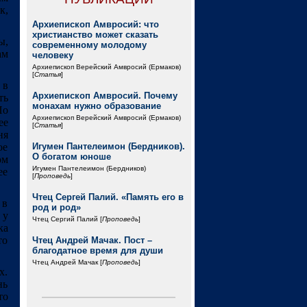
к,
Архиепископ Амвросий: что
христианство может сказать
ы,
современному молодому
ам
человеку
Архиепископ Верейский Амвросий (Ермаков)
[
Статья
]
 в
Архиепископ Амвросий. Почему
ть
монахам нужно образование
По
Архиепископ Верейский Амвросий (Ермаков)
ее
[
Статья
]
ня
ое
Игумен Пантелеимон (Бердников).
О богатом юноше
ом
Игумен Пантелеимон (Бердников)
ее
[
Проповедь
]
Чтец Сергей Палий. «Память его в
 в
род и род»
 у
Чтец Сергий Палий [
Проповедь
]
ка
то
Чтец Андрей Мачак. Пост –
благодатное время для души
Чтец Андрей Мачак [
Проповедь
]
х.
нь
то