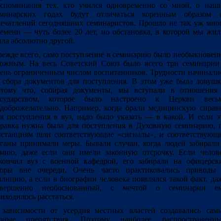
споминания тех, кто учился одновременно со мной, о наш
еминарских годах будут отличаться коренным образом 
ечатлений сегодняшних семинаристов. Прошло не так уж мно
емени ― чуть более 20 лет, но обстановка, в которой мы жил
ла абсолютно другой.
ежде всего, само поступление в семинарию было необыкновен
ожным. На весь Советский Союз было всего три семинарии
ень ограниченным числом воспитанников. Трудности начинали
 сбора документов для поступления. В этом уже была ловушк
отому что, собирая документы, мы вступали в отношения
осударством, которое было настроено к Церкви весь
доброжелательно. Например, когда брали медицинскую справ
я поступления в вуз, надо было указать ― в какой. И если э
равка нужна была для поступления в Духовную семинарию, 
станциям шли соответствующие «сигналы», и соответствующ
ганы принимали меры. Бывали случаи, когда людей забирали
мию, даже если они имели законную отсрочку. Если челов
кончил вуз с военной кафедрой, его забирали на офицерск
боры вне очереди. Очень часто практиковались приводы
лицию, а если в биографии человека появлялся такой факт, да
овершенно необоснованный, с мечтой о семинарии е
иходилось расстаться.
зависимости от усердия местных властей создавались сам
азные препятствия. Поэтому наиболее распространенн