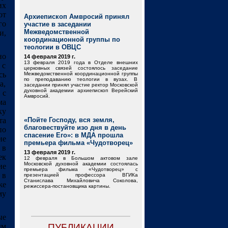
их
от
Архиепископ Амвросий принял
го
участие в заседании
Межведомственной
и,
координационной группы по
теологии в ОВЦС
но
14 февраля 2019 г.
13 февраля 2019 года в Отделе внешних
 с
церковных связей состоялось заседание
сь
Межведомственной координационной группы
по преподаванию теологии в вузах. В
а,
заседании принял участие ректор Московской
духовной академии архиепископ Верейский
 с
Амвросий.
ма
ку
та
«Пойте Господу, вся земля,
благовествуйте изо дня в день
по
спасение Его»: в МДА прошла
ие
премьера фильма «Чудотворец»
 в
13 февраля 2019 г.
ек
12 февраля в Большом актовом зале
Московской духовной академии состоялась
ие
премьера фильма «Чудотворец» с
 в
презентацией профессора ВГИКа
Станислава Михайловича Соколова,
же
режиссера-постановщика картины.
му
ые
ым
ПУБЛИКАЦИИ