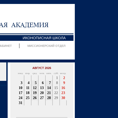
ИКОНОПИСНАЯ ШКОЛА
КАБИНЕТ
МИССИОНЕРСКИЙ ОТДЕЛ
АВГУСТ 2026
понд.
втор.
сред.
четв.
пятн.
субб.
воскр.
1
2
3
4
5
6
7
8
9
ечати
10
11
12
13
14
15
16
17
18
19
20
21
22
23
24
25
26
27
28
29
30
31