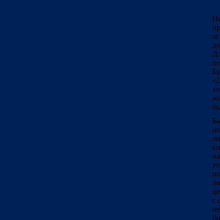
Н
пр
ог
до
Дл
пе
Бр
«Д
эт
жи
бы
Бы
но
ли
кн
на
эт
по
ли
це
с 
не
би