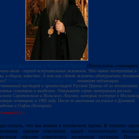
ископ Саратовский и Вольский Лонгин
(Выпускник семинарии
чало июля - период вступительных экзаменов. Что такое поступление в
зы, в общем, известно. А вот как сдают экзамены абитуриенты духовных
ол?
Интернет-издание «Татьянин день»
начинает публикацию
споминаний пастырей и архипастырей Русской Церкви об их поступлении 
ховные семинарии и академии. Открывает серию материалов рассказ
ископа Саратовского и Вольского Лонгина, который поступил в Московск
ховную семинарию в 1985 году. После ее окончания он учился в Духовной
адемии в Софии (Болгария).
9 июня 2011 г.
до сказать, что мы живем в необычное время. В течение одно
околения, причем поколения людей относительно нестары
оренным образом изменилась жизненная ситуация. Поэто