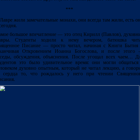
***
Лавре жили замечательные монахи, они всегда там жили, есть о
сегодня.
мое большое впечатление ― это отец Кирилл (Павлов), духовн
авры. Студенты ходили к нему вечером, батюшка чит
вященное Писание ― просто читал, начиная с Книги Бытия
аканчивая Откровением Иоанна Богослова, и после этого
седы, обсуждения, объяснения. После угощал всех чаем… Д
удентов это было удивительное время: они могли общаться
ловеком духовно опытным, который не читал лекцию, а говор
т сердца то, что рождалось у него при чтении Священно
сания.