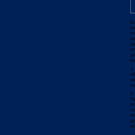
Ко
ви
т
в
за
о
до
бо
А
об
о
ед
В
Пр
мо
сл
зе
ду
мо