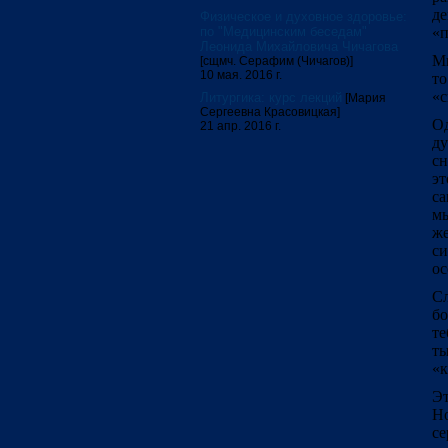
д
Физическое и духовное здоровье:
по "Медицинским беседам"
«п
Леонида Михайловича Чичагова
Мн
[сщмч. Серафим (Чичагов)]
10 мая. 2016 г.
то
«с
Литургика: курс лекций
[Мария
Сергеевна Красовицкая]
Од
21 апр. 2016 г.
ду
сн
э
са
м
же
с
ос
Сл
бо
те
т
«к
Эт
Но
се