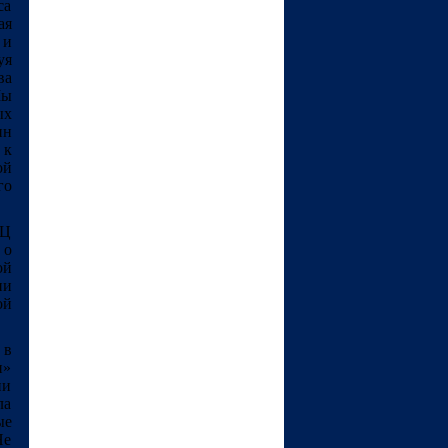
са
ая
 и
уя
ва
Мы
ых
ин
 к
ой
го
АЦ
 о
ой
ии
ой
 в
н»
ии
ла
ые
Не