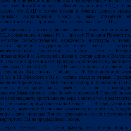
здела: исторический и богословско-полемический. В первой час
исьма свт. Фотий приводит события из истории ААЦ с цел
казать, что ААЦ с самого начала в течение долгого време
ринимала Халкидонский Собор и, даже отвергнув ег
оследствии не раз принимала его и вступала в союз с ПЦ.
действительно, согласно средневековым армянским источника
Ц, оформившись в начале IV в. при свт. Григории Просветите
качестве самостоятельного церковного института, в течен
олгого времени поддерживала тесные связи с други
ревневосточными епархиями, и прежде всего с Кесари
ппадокийской и Антиохией, входя в состав единой Вселенск
. Так, сын и преемник свт. Григория Аристакес был участником
еленского Собора (325 г.). ААЦ также приняла и решения дв
оследующих Вселенских Соборов – II Константинопольско
81 г.), и III Эфесского (431 г.), осудив вслед за отцами Эфесско
бора несторианство. IV Вселенский Собор в Халкидоне (451 г.
стоялся в то время, когда армяне, во главе с полководц
рданом Мамиконяном вели борьбу с языческой Персией за са
аво исповедовать христианскую веру, в связи с чем представите
Ц не смогли присутствовать на Соборе
[19]
. Вскоре, узнав о е
шениях, армянские богословы отказались их признать, увидев
ении о двух природах Христа возрождение ереси несторианств
вергнутого ПЦ на предыдущем Соборе.
ледует отметить, что такой фактор, как боязнь впасть