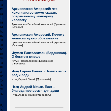
 и
му
Архиепископ Амвросий: что
христианство может сказать
ми
современному молодому
4]
.
человеку
ма
Архиепископ Верейский Амвросий (Ермаков)
та
[
Статья
]
ь,
Архиепископ Амвросий. Почему
ак
монахам нужно образование
ей
Архиепископ Верейский Амвросий (Ермаков)
то
[
Статья
]
те
Игумен Пантелеимон (Бердников).
по
О богатом юноше
та
Игумен Пантелеимон (Бердников)
 и
[
Проповедь
]
ак
ог
Чтец Сергей Палий. «Память его в
род и род»
ые
Чтец Сергий Палий [
Проповедь
]
то
 к
Чтец Андрей Мачак. Пост –
ту
благодатное время для души
ть
Чтец Андрей Мачак [
Проповедь
]
и,
 с