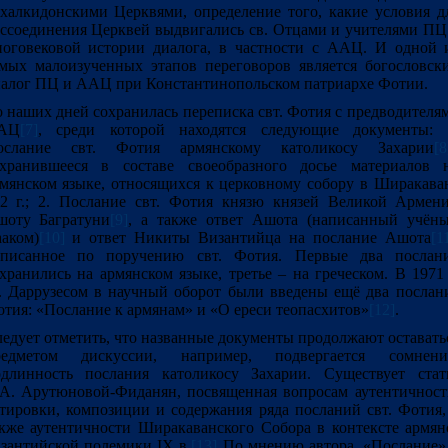
халкидонскими Церквями, определение того, какие условия д
ссоединения Церквей выдвигались св. Отцами и учителями ПЦ
оговековой истории диалога, в частности с ААЦ. И одной 
мых малоизученных этапов переговоров является богословск
алог ПЦ и ААЦ при Константинопольском патриархе Фотии.
 наших дней сохранилась переписка свт. Фотия с предводителя
АЦ
[7]
, среди которой находятся следующие документы: 
ослание свт. Фотия армянскому католикосу Захарии
[8
охранившееся в составе своеобразного досье материалов 
мянском языке, относящихся к церковному собору в Ширакава
2 г.; 2. Послание свт. Фотия князю князей Великой Армен
шоту Багратуни
[9]
, а также ответ Ашота (написанный учён
аком)
[10]
и ответ Никиты Византийца на послание Ашота
[1
аписанное по поручению свт. Фотия. Первые два послан
хранились на армянском языке, третье – на греческом. В 1971 
 Даррузесом в научный оборот были введены ещё два послан
тия: «Послание к армянам» и «О ереси теопасхитов»
[12]
.
едует отметить, что названные документы продолжают оставать
редметом дискуссии, например, подвергается сомнен
длинность послания католикосу Захарии. Существует стат
А. Арутюновой-Фиданян, посвященная вопросам аутентичност
тировки, композиции и содержания ряда посланий свт. Фотия,
кже аутентичности Ширакаванского Собора в контексте армян
зантийской полемики IX в.
[13]
По мнению автора, «Послание»