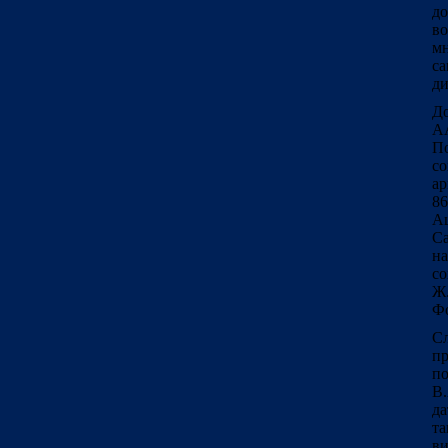
до
во
мн
са
ди
До
А
П
с
ар
86
А
Са
н
со
Ж.
Фо
Сл
п
по
В.
да
та
ви