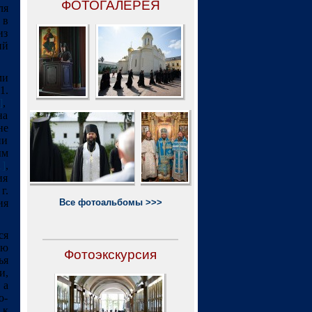
ФОТОГАЛЕРЕЯ
ля
 в
из
ий
ми
1.
]
,
на
не
ии
ым
1]
,
ия
г.
ия
Все фотоальбомы >>>
ся
ию
Фотоэкскурсия
ья
и,
 а
о-
 к