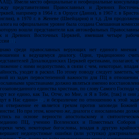
ААЦ). Имели место официальные и неофициальные консультац
ежду представителями Православных и Древних Восточн
рквей, например в 1964 г. в Орхусе (Дания), в 1967 г. в Бристо
нглия), в 1970 г. в Женеве (Швейцария) и т.д. Для продолжен
алога на официальном уровне была создана Смешанная комисси
которую вошли представители как автокефальных Православны
ак и Древних Восточных Церквей, имевшая четыре рабоч
ссии
[1]
.
днако среди православных верующих нет единого мнения
тношении к ведущемуся диалогу. Одни, традиционно счит
едставителей Дохалкидонских Церквей еретиками, полагают, ч
лижение с ними недопустимо, в связи с чем, некоторые, впадая
айность, уходят в раскол. По этому поводу следует заметить, ч
ной из задач первостепенной важности для ПЦ в отношении
ославными христианами должно являться именно восстановлен
гозаповеданного единства христиан, по слову Самого Господа «
дут все едино, как Ты, Отче, во Мне, и Я в Тебе, [так] и они 
дут в Нас едино»
[2]
, и безразличие по отношению к этой зада
и отвержение ее является грехом против заповеди Божией
инстве. Но при этом, конечно же, диалоги с инославными долж
стись на основе верности апостольскому и святоотеческо
реданию ПЦ, учению Вселенских и Поместных Соборов
[
преки чему, некоторые богословы, впадая в другую крайност
вершают недопустимые ошибки (или уступки) доктринально
рактера. Так, почти во всём православном мире с насторожност