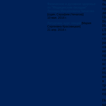
Физическое и духовное здоровье:
бы
по "Медицинским беседам"
п
Леонида Михайловича Чичагова
д
[сщмч. Серафим (Чичагов)]
Ц
10 мая. 2016 г.
Во
Литургика: курс лекций
[Мария
Ис
Сергеевна Красовицкая]
(Л
21 апр. 2016 г.
к
сп
р
оз
н
п
со
вс
де
(е
во
в 
тр
ип
ед
По
к