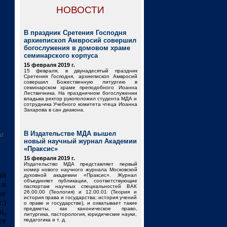
НОВОСТИ
В праздник Сретения Господня
архиепископ Амвросий совершил
богослужения в домовом храме
семинарского корпуса
15 февраля 2019 г.
15 февраля, в двунадесятый праздник
Сретения Господня, архиепископ Амвросий
совершил Божественную литургию в
семинарском храме преподобного Иоанна
Лествичника. На праздничном богослужении
владыка ректор рукоположил студента МДА и
сотрудника Учебного комитета чтеца Иоанна
Захарова в сан диакона.
В Издательстве МДА вышел
а
новый научный журнал Академии
«Праксис»
15 февраля 2019 г.
Издательство МДА представляет первый
номер нового научного журнала Московской
ый
духовной академии «Праксис». Журнал
объединяет публикации, соответствующие
 и
паспортам научных специальностей ВАК
же
26.00.00 (Теология) и 12.00.01 (Теория и
история права и государства; история учений
.)
о праве и государстве), и охватывает такие
предметы, как каноническое право,
и,
литургика, пасторология, юридические науки,
ее
педагогика и т. д.