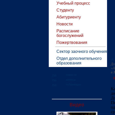
Учебный процесс
Студенту
Абитуриенту
Новости
Расписание
богослужений
Пожертвования
Сектор заочного обучения
Отдел дополнительного
А.
образования
До
«А
в 
новости
0
анонсы
публикации
Ка
ди
До
Пе
Видео
од
ср