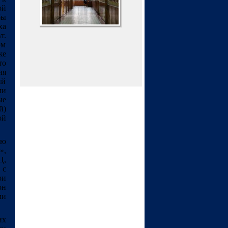
ой
бы
ха
т.
ом
же
то
ия
ий
ми
ые
й)
ой
ию
»,
Ц,
 с
ои
он
ми
их