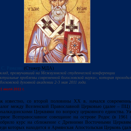
 С. Рамазян
(Стажер МДА)
клад, прозвучавший на Межвузовской студенческой конференции
ктуальные проблемы современной богословской науки», которая проходил
Московской духовной академии 2-3 мая 2011 года.
1 июля 2011 г.
к известно, со второй половины ХХ в. начался современн
алог между Вселенской Православной Церковью (далее – ПЦ)
халкидонскими Церквями по вопросу церковного единства. У
рвое Всеправославное совещание на острове Родос (в 1961 г
обрило курс на сближение с Древними Восточными Церквям
еди которых находится и Армянская Апостольская Церковь (дал