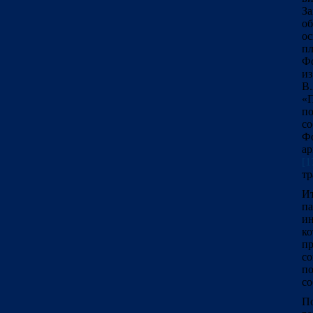
З
о
о
пл
Фо
из
В.
«П
по
со
Ф
ар
[1
тр
И
п
и
ко
пр
с
п
со
По