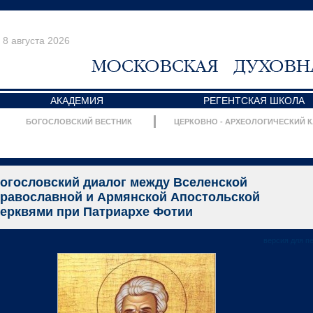
8 августа 2026
АКАДЕМИЯ
РЕГЕНТСКАЯ ШКОЛА
БОГОСЛОВСКИЙ ВЕСТНИК
ЦЕРКОВНО - АРХЕОЛОГИЧЕСКИЙ 
огословский диалог между Вселенской
равославной и Армянской Апостольской
ерквями при Патриархе Фотии
версия для п