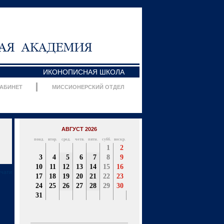
ИКОНОПИСНАЯ ШКОЛА
КАБИНЕТ
МИССИОНЕРСКИЙ ОТДЕЛ
АВГУСТ 2026
понд.
втор.
сред.
четв.
пятн.
субб.
воскр.
1
2
3
4
5
6
7
8
9
10
11
12
13
14
15
16
ечати
17
18
19
20
21
22
23
24
25
26
27
28
29
30
31