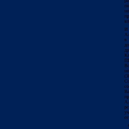
ра
п
по
п
вп
И 
АА
в 
д
д
Ка
ПЦ
Вс
п
(3
Со
со
Ва
пр
АА
ре
уч
от
С