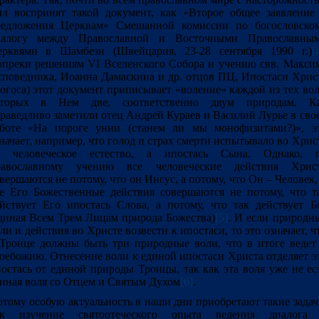
л воспринят такой документ, как «Второе общее заявление
редложения Церквам» Смешанной комиссии по богословско
иалогу между Православной и Восточными Православны
ерквями в Шамбези (Швейцария, 23-28 сентября 1990 г.)
[
преки решениям VI Вселенского Собора и учению свв. Макси
поведника, Иоанна Дамаскина и др. отцов ПЦ, Ипостаси Хрис
огоса) этот документ приписывает «воление» каждой из тех вол
оторых в Нем две, соответственно двум природам. К
раведливо заметили отец Андрей Кураев и Василий Лурье в сво
аботе «На пороге унии (станем ли мы монофизитами?)», э
начает, например, что голод и страх смерти испытывало во Хрис
е человеческое естество, а ипостась Сына. Однако, 
равославному учению все человеческие действия Хрис
вершаются не потому, что он Иисус, а потому, что Он – Человек,
е Его Божественные действия совершаются не потому, что т
йствует Его ипостась Слова, а потому, что так действует Б
диная Всем Трем Лицам природа Божества)
[5]
. И если природн
ли и действия во Христе возвести к ипостаси, то это означает, ч
Троице должны быть три природные воли, что в итоге ведет
оебожию. Отнесение воли к единой ипостаси Христа отделяет э
остась от единой природы Троицы, так как эта воля уже не ес
иная воля со Отцем и Святым Духом
[6]
.
тому особую актуальность в наши дни приобретают такие задач
ак изучение святоотеческого опыта ведения диалога