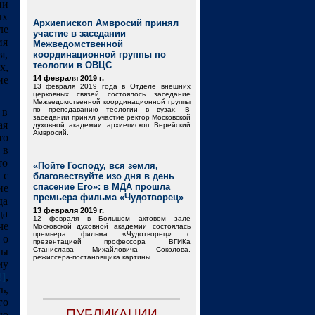
ии
ых
Архиепископ Амвросий принял
ле
участие в заседании
ия
Межведомственной
я,
координационной группы по
теологии в ОВЦС
х,
ие
14 февраля 2019 г.
13 февраля 2019 года в Отделе внешних
церковных связей состоялось заседание
Межведомственной координационной группы
по преподаванию теологии в вузах. В
 в
заседании принял участие ректор Московской
ая
духовной академии архиепископ Верейский
Амвросий.
то
 в
то
«Пойте Господу, вся земля,
 с
благовествуйте изо дня в день
спасение Его»: в МДА прошла
ие
премьера фильма «Чудотворец»
да
13 февраля 2019 г.
да
12 февраля в Большом актовом зале
че
Московской духовной академии состоялась
премьера фильма «Чудотворец» с
 о
презентацией профессора ВГИКа
ны
Станислава Михайловича Соколова,
режиссера-постановщика картины.
му
3]
,
ь,
го
ПУБЛИКАЦИИ
ью