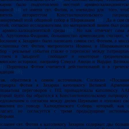
ахарии было подготовлено местной армяно-халкидонитск
бщиной
[14]
от имени свт. Фотия, и, очевидно для того, что
святить авторитетом Константинопольского патриар
анируемый этой общиной собор в Ширакаване
[15]
. Да и сам св
тий, согласно исследователям, по материнской линии был род
 армяно-халкидонитской среды
[16]
. Но как отмечает сама 
А. Арутюнова-Фиданян, большинство арменоведов считают, ч
ослание к Захарии» было написано самим свт. Фотием, а мисс
сланника свт. Фотия, митрополита Иоанна, и Ширакаванск
бор – реальные события (также о переписке между патриарха
отием и Захарией сообщают и некоторые средневеков
мянские историки, например Самуэл Анеци и Вардан Велики
7]
. Переписка Фотия считается действительной и в греческ
адиции
[18]
.
так, обратимся к самим источникам. Согласно «Послан
атриарха Фотия к Захарии католикосу Великой Армении
нициатива переговоров с ПЦ принадлежала католикосу АА
торый будто бы обратился к Константинопольскому патриарху
едложением о согласии между двумя Церквами и изложил св
омнения по поводу Халкидонского Собора, который, как 
олагает, не согласуется с тремя предыдущими истинны
борами.
слание свт. Фотия к католикосу Захарии содержит два больш