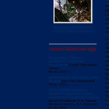
– 
м
Це
(А
ди
в 
т
Рождество в Академии 2019 /
Christmas at the Academy 2019
се
О
о
пр
Новое в библиотеке МДА
сб
кр
Война мифов. Память о
од
декабристах на рубеже
тысячелетий
ин
[Сергей Ефроимович
Эрлих]
бо
09 сен. 2016 г.
бу
Догматическое богословие. Учеб.
бу
пособие
[прот. Олег Давыденков]
ил
09 сен. 2016 г.
ед
Ты Бог мой! Музыкальное
ве
наследие священномученика
П
митрополита Серафима Чичагова
во
[Автор-составитель: О. И. Павлова;
Автор-составитель: В. А. Левушкин]
со
07 сен. 2016 г.
ха