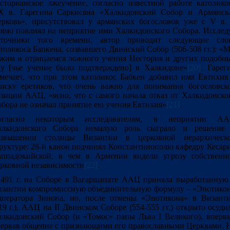
сторианское лжеучение, согласно известной работе католико
X в. Гарегина Саркисяна «Халкидонский Собор и Армянск
рковь», присутствовал у армянских богословов уже с V в.
ямо повлиял на неприятие ими Халкидонского Собора. Исслед
сточники того времени, автор приводит следующие сло
толикоса Бапкена, созвавшего Двинский Собор (506-508 гг.): «
жим и отрицаемся ложного учения Нестория и других подобн
у [чье учение было подтверждено] в Халкидоне»
[20]
. Гарег
мечает, что при этом католикос Бабкен добавил имя Евтихия
иску еретиков, что очень важно для понимания богословск
зиции ААЦ, «ясно, что с самого начала отказ от Халкидонско
бора не означал принятие ею учения Евтихия»
[21]
.
огласно некоторым исследователям, в неприятии А
алкидонского Собора немалую роль сыграло и решение
озвышении столицы Византии в церковной иерархическ
руктуре: 28-й канон подчинял Константинополю кафедру Кесар
аппадокийской, в чем в Армении видели угрозу собственн
рковной независимости
[22]
.
491 г. на Соборе в Вагаршапате ААЦ приняла выработанную
зантии компромиссную объединительную формулу – «Энотико
ператора Зинона, но, после отмены «Энотикона» в Визант
19 г.), ААЦ на II Двинском Соборе (554-555 гг.) открыто осуди
лкидонский Собор (и «Томос» папы Льва I Великого), вперв
ервав общение с признающими его православными Церквами. 