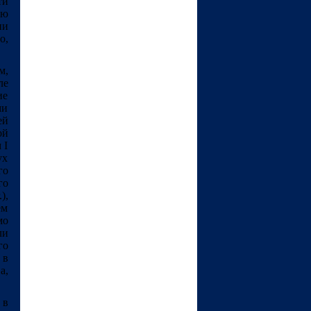
ти
ью
ни
о,
м,
ле
ие
ми
ей
ой
 I
ух
го
го
),
ем
мо
ли
го
 в
а,
 в