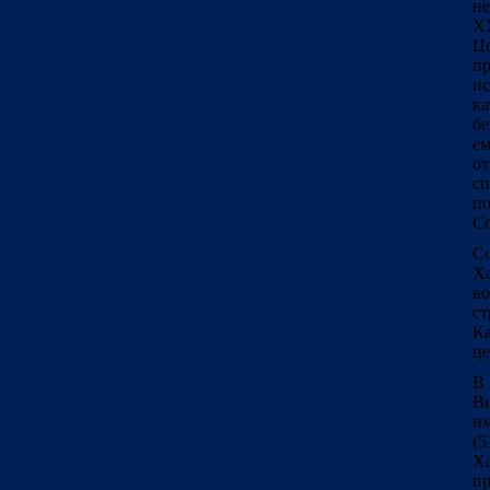
не
X
Це
пр
и
ка
бе
ем
от
сп
по
Со
С
Х
в
ст
К
це
В 
Ви
им
(5
Ха
пр