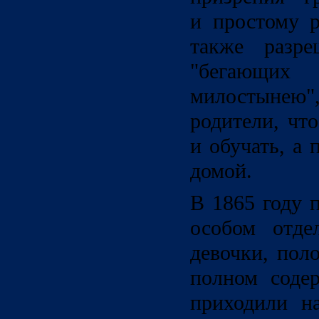
и простому 
также разре
"бегающ
милостынею
родители, чт
и обучать, а 
домой.
В 1865 году 
особом отде
девочки, пол
полном соде
приходили н