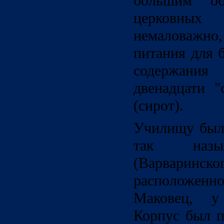
большим об
церковных
немаловажн
питания для 
содержани
двенадцати "
(сирот).
Училищу был
так назыв
(Варваринско
расположенн
Маковец, у
Корпус был п