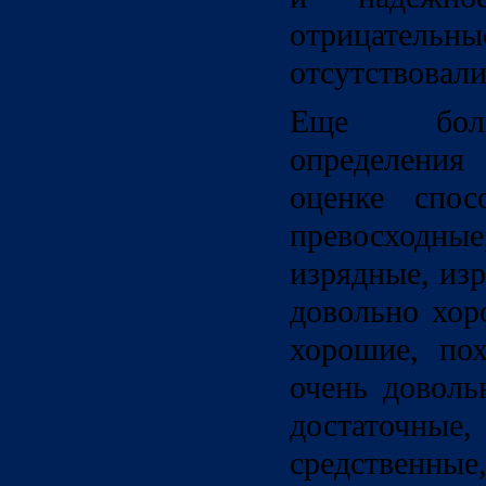
отрицатель
отсутствовали
Еще боле
определени
оценке спосо
превосходны
изрядные, из
довольно хор
хорошие, пох
очень доволь
достаточн
средственные