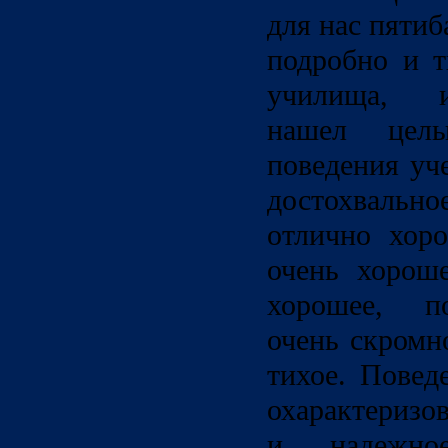
для нас пятиб
подробно и т
училища, и
нашел цел
поведения уч
достохвально
отлично хоро
очень хороше
хорошее, по
очень скромн
тихое. Повед
охарактеризо
и надежно