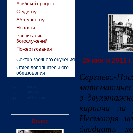
Учебный процесс
Студенту
Абитуриенту
Новости
Расписание
богослужений
Пожертвования
25 июля 2011 г.
Сектор заочного обучения
Отдел дополнительного
образования
Сергиево-
математичес
новости
анонсы
в двухэтажно
публикации
кирпича на 
Несмотря на
Видео
двадцать л