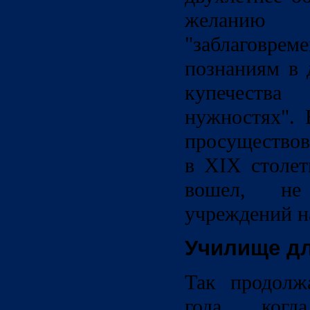
желани
"заблаговрем
познаниям в 
купечеств
нужностях". 
просуществов
в XIX столет
вошел, не
учреждений н
Училище д
Так продолж
года, ког