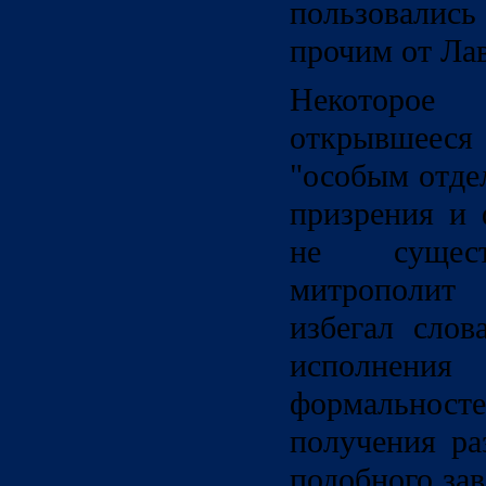
пользовались
прочим от Ла
Некоторое
открывшееся
"особым отде
призрения и 
не сущест
митрополит
избегал слов
исполнени
формальност
получения ра
подобного зав