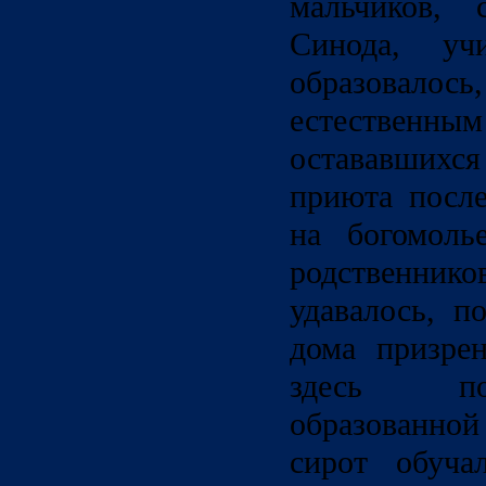
мальчиков, 
Синода, уч
образовало
естественны
остававших
приюта посл
на богомоль
родственник
удавалось, п
дома призре
здесь по
образованной
сирот обуча