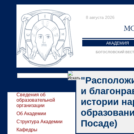
8 августа 2026
АКАДЕМИЯ
БОГОСЛОВСКИЙ ВЕС
"Расположи
и благонра
Сведения об
истории на
образовательной
организации
образовани
Об Академии
Посаде)
Структура Академии
Кафедры