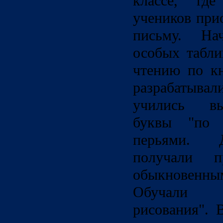
классе, где
учеников при
письму. Н
особых табли
чтению по к
разрабатывал
учились вы
буквы "по 
перьями. 
получали п
обыкновенны
Обучали 
рисования". 