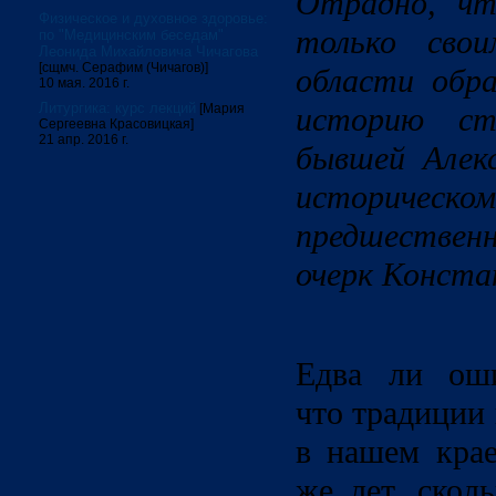
Отрадно, чт
Физическое и духовное здоровье:
только сво
по "Медицинским беседам"
Леонида Михайловича Чичагова
[сщмч. Серафим (Чичагов)]
области обра
10 мая. 2016 г.
Литургика: курс лекций
[Мария
историю ст
Сергеевна Красовицкая]
21 апр. 2016 г.
бывшей Алекс
историче
предшествен
очерк Конста
Едва ли оши
что традиции
в нашем крае
же лет, скол