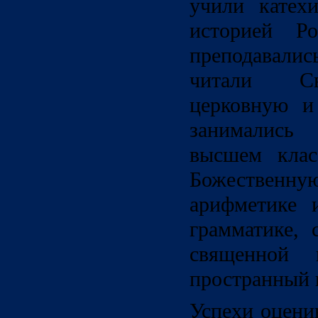
учили катех
историей Ро
преподавалис
читали Св
церковную и
занимались
высшем клас
Божественную
арифметике 
грамматике, 
священной 
пространный 
Успехи оцени