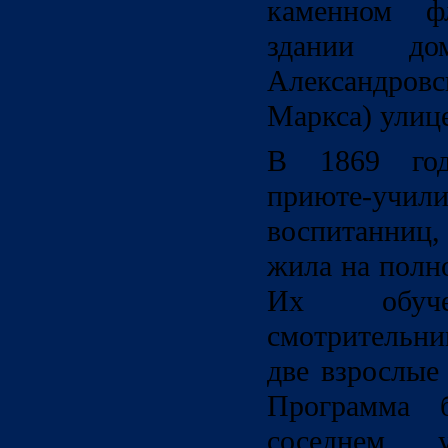
каменном ф
здании до
Александро
Маркса) улиц
В 1869 год
приюте-учил
воспитанниц,
жила на полн
Их обуче
смотрительн
две взрослые
Программа 
соседнем у