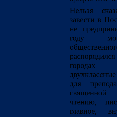
Нельзя сказ
завести в По
не предприн
году мос
обществе
распорядилс
городах 
двухклассны
для препода
священной 
чтению, пис
главное, в