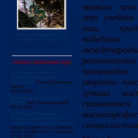
меркам срок
это учебное 
наш край 
Рождество в Академии 2019 /
победами
Christmas at the Academy 2019
международн
региональ
Новое в библиотеке МДА
олимпиадах
Война мифов. Память о
декабристах на рубеже
уверенно чу
тысячелетий
[Сергей Ефроимович
Эрлих]
лучших выс
09 сен. 2016 г.
Догматическое богословие. Учеб.
становятся
пособие
[прот. Олег Давыденков]
09 сен. 2016 г.
высокопрофе
Ты Бог мой! Музыкальное
наследие священномученика
специалистам
митрополита Серафима Чичагова
[Автор-составитель: О. И. Павлова;
Автор-составитель: В. А. Левушкин]
07 сен. 2016 г.