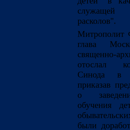
детей" в ка
служащей
расколов".
Митрополит Ф
глава Мос
священно-
отослал к
Синода в 
приказав пре
о заведени
обучения де
обывательски
были дорабо