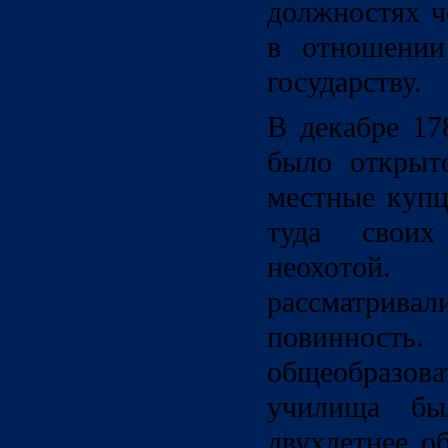
должностях ч
в отношении
государству.
В декабре 17
было открыт
местные куп
туда свои
неохотой.
рассматрива
повиннос
общеобразо
училища бы
двухлетнее о