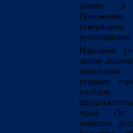
самим в 
Положени
утверждено
руководящим 
Народное у
целом должно
начальным 
уездных гор
учебной
продолжител
года). От
лаврское до