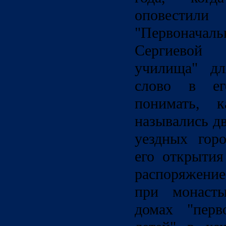
оповести
"Первонач
Сергиевой
училища" дл
слово в ег
понимать, к
назывались д
уездных гор
его открытия
распоряжени
при монасты
домах "перв