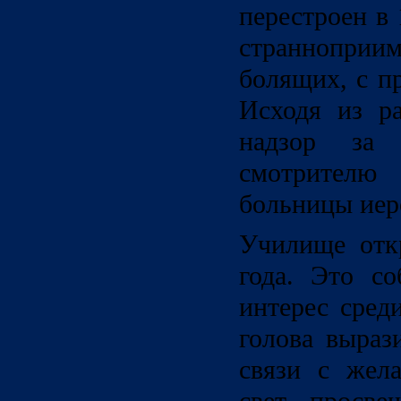
перестроен в
странноприи
болящих, с п
Исходя из р
надзор за
смотрител
больницы иер
Училище отк
года. Это с
интерес сред
голова выраз
связи с жел