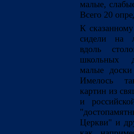
малые, слабые
Всего 20 опре
К сказанному
сидели на л
вдоль стол
школьных д
малые доски
Имелось та
картин из св
и российско
"достопамят
Церкви" и др
как, наприме