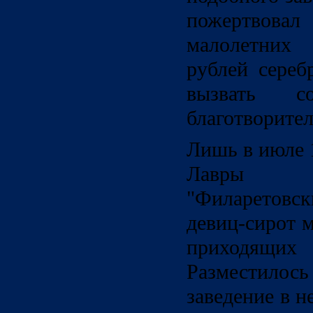
пожертво
малолетних 
рублей сереб
вызвать со
благотворител
Лишь в июле 
Лавры в
"Филаретов
девиц-сирот 
приходящ
Разместилось
заведение в 