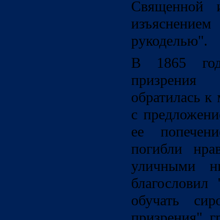
Священной и
изъяснением 
рукоделью".
В 1865 год
призрения
обратилась к
с предложени
ее попечен
погибли нрав
уличными н
благословил 
обучать си
призрения" г