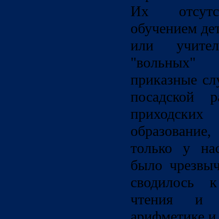
Их отсутс
обучением де
или учите
"вольных"
приказные сл
посадской 
приходских
образование
только у на
было чрезвы
сводилось 
чтения и 
арифметике и