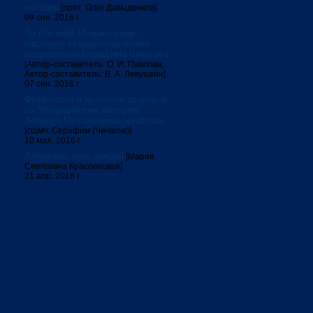
пособие
[прот. Олег Давыденков]
09 сен. 2016 г.
Ты Бог мой! Музыкальное
наследие священномученика
митрополита Серафима Чичагова
[Автор-составитель: О. И. Павлова;
Автор-составитель: В. А. Левушкин]
07 сен. 2016 г.
Физическое и духовное здоровье:
по "Медицинским беседам"
Леонида Михайловича Чичагова
[сщмч. Серафим (Чичагов)]
10 мая. 2016 г.
Литургика: курс лекций
[Мария
Сергеевна Красовицкая]
21 апр. 2016 г.