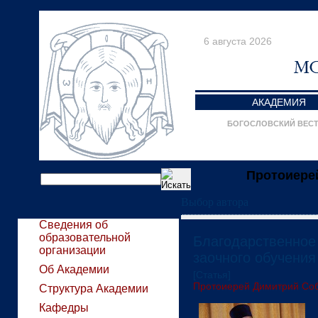
6 августа 2026
АКАДЕМИЯ
БОГОСЛОВСКИЙ ВЕС
Протоиере
Выбор автора
Сведения об
образовательной
Благодарственное
организации
заочного обучени
Об Академии
[Статья]
Протоиерей Димитрий Со
Структура Академии
Кафедры