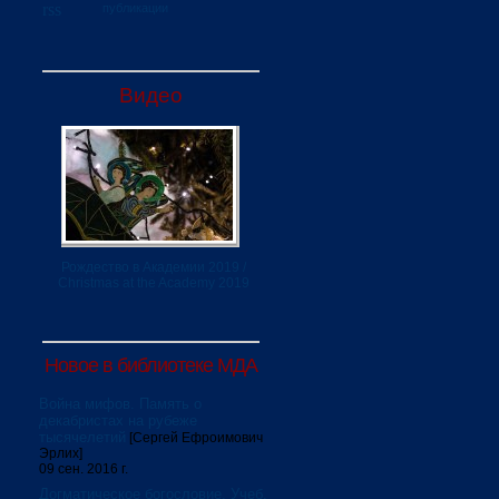
публикации
Видео
Рождество в Академии 2019 /
Christmas at the Academy 2019
Новое в библиотеке МДА
Война мифов. Память о
декабристах на рубеже
тысячелетий
[Сергей Ефроимович
Эрлих]
09 сен. 2016 г.
Догматическое богословие. Учеб.