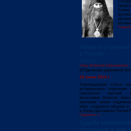
Сегод
предс
Союза
духовн
архиеп
мучени
Подробн
Жизнь и служение
в России
[Статья]
чтец Алексей Шальчюнас, с
(Отделение церковной ис
20 июня 2014 г.
Апробационная статья вып
исторического отделения 
соискателя научной с
богословия Алексея Шаль
изучению жизни подвижни
века, создателя общины в
в Литве протоиерея Понтия 
Подробнее >>
Судьба московских
отношение к ним 