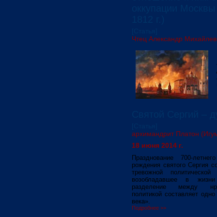
оккупации Москвы 
1812 г.)
[Статья]
Чтец Александр Михайлев
Святой Сергий – 
[Статья]
архимандрит Платон (Игу
18 июня 2014 г.
Празднование 700-летне
рождения святого Сергия с
тревожной политической 
возобладавшее в жизни
разделение между нр
политикой составляет одно
века».
Подробнее >>