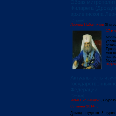
Образ митрополит
Филарета (Дроздо
архиепископа Лео
[Статья]
Леонид Набатчиков
(II ку
17 ию
Моск
управ
оста
Право
много
настр
Моско
Подроб
Актуальность изуч
государственных ю
Федерации
[Статья]
Илья Письменюк
(3 курс 
09 июня 2014 г.
Доклад студента 3 курса