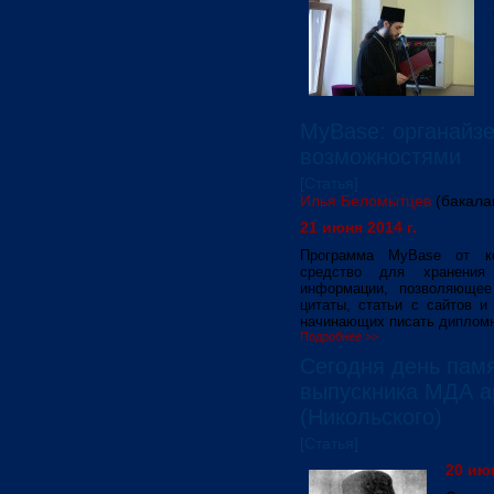
MyBase: органайз
возможностями
[Статья]
Илья Беломытцев
(бакала
21 июня 2014 г.
Программа MyBase от ко
средство для хранения
информации, позволяющее
цитаты, статьи с сайтов и
начинающих писать дипломн
Подробнее >>
Сегодня день пам
выпускника МДА а
(Никольского)
[Статья]
20 июн