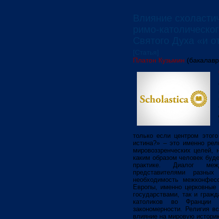
Влияние схоластич
римо-католическог
Святого Духа «и от
[Статья]
Платон Кузьмин
(бакалавр
только если центром этого
истина?» – это именно рел
мировоззренческих целей, 
каким образом человек буд
практике. Диалог меж
представителями разных
необходимость межконфесс
Европы, именно церковные
государствами, так и граж
католиков во Франции
закономерности. Религия в
влияние на мировую истори