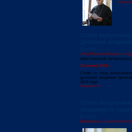
Подробне
Слово выпускника
духовной академи
[Статья]
чтец Михаил Вишняк, студе
христианской литературы)
23 июня 2014 г.
Слово от лица выпускнико
духовной академии произн
2014 года.
Подробнее >>
Слово выпускника
академии от лица 
[Статья]
Иеромонах Сергий (Антич