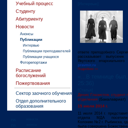
Учебный процесс
[Интервью]
Студенту
Абитуриенту
Новости
Анонсы
Публикации
Интервью
Публикации преподавателей
ответе преподобного Серги
рассказывает выпускник
Публикации учащихся
Якутского епархиального
Фоторепортажи
pravmir.ru
Подробнее >>
Расписание
богослужений
«...В темнице был
25:36)
Пожертвования
[Статья]
Сектор заочного обучения
Денис Глазистов, студент 
отделения
(Бакалавриат)
Отдел дополнительного
образования
15 июля 2014 г.
11 июля 2014 г. представи
отдела МДА посетили
новости
Колонию №2 г. Рыбинска, г
анонсы
была совершена Божественн