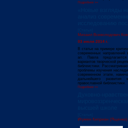
Подробнее >>
«Новые взгляды на
анализ современн
исследованию пос
[Статья]
Михаил Всеволодович Ко
03 июля 2014 г.
В статье на примере критич
современных направлений в
ап. Павла предлагаетс
вариантов творческой рецеп
библеистики. Рассматриваю
проблемы изучения наследи
современном этапе, намеч
дальнейшего развития м
православной библеистики.
Подробнее >>
Духовно-нравствен
мировоззренческа
высшей школе
[Статья]
Игумен Киприан (Ященко)