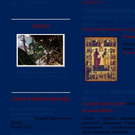
публикации
Подробнее >>
Первоверховные а
сотканные из доб
[Статья]
Видео
Чтец Павел Смирнов, студе
12 ию
Пропо
храме 
Подроб
Рождество в Академии 2019 /
Christmas at the Academy 2019
Гипотезы происхо
Новое в библиотеке МДА
[Статья]
Серафим Думитрович
(ба
Война мифов. Память о
11 июля 2014 г.
декабристах на рубеже
тысячелетий
Статья студента бакала
[Сергей Ефроимович
Эрлих]
духовной академии Сера
09 сен. 2016 г.
посвящена рассмотр
происхождении катакомб.
Догматическое богословие. Учеб.