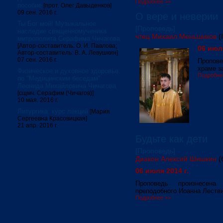
Подробнее >>
пособие
[прот. Олег Давыденков]
09 сен. 2016 г.
О вере и неверии
Ты Бог мой! Музыкальное
[Проповедь]
наследие священномученика
чтец Михаил Меньшиков
(
митрополита Серафима Чичагова
[Автор-составитель: О. И. Павлова;
06 июля
Автор-составитель: В. А. Левушкин]
07 сен. 2016 г.
Пропов
храме з
Физическое и духовное здоровье:
Подробне
по "Медицинским беседам"
Леонида Михайловича Чичагова
[сщмч. Серафим (Чичагов)]
10 мая. 2016 г.
Литургика: курс лекций
[Мария
Сергеевна Красовицкая]
21 апр. 2016 г.
Будьте как дети
[Проповедь]
Диакон Алексий Шишкин
(
06 июля 2014 г.
Проповедь произнесен
преподобного Иоанна Лестви
Подробнее >>