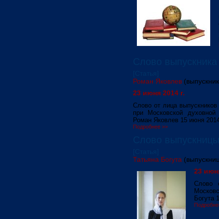
Слово выпускника
[Статья]
Роман Яковлев
(выпускни
23 июня 2014 г.
Слово от лица выпускников
при Московской духовной 
Роман Яковлев 15 июня 2014
Подробнее >>
Слово выпускницы
[Статья]
Татьяна Богута
(выпускни
23 июня
Слово 
Москов
Богута 
Подробне