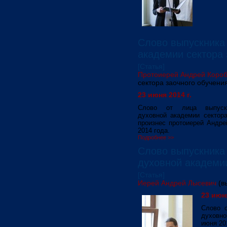
Слово выпускника
академии сектора 
[Статья]
Протоиерей Андрей Коро
сектора заочного обучени
23 июня 2014 г.
Слово от лица выпускн
духовной академии сектора
произнес протоиерей Андре
2014 года.
Подробнее >>
Слово выпускника
духовной академи
[Статья]
Иерей Андрей Лысевич
(в
23 июня
Слово о
духовно
июня 20