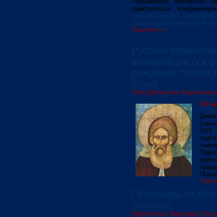
Письменюка прозвучал на
практической конференц
систематизации законодат
права и информационной бе
Подробнее >>
Русская православ
антиохийцев (к юб
рождения Сергия 
[Статья]
Чтец Валентин Серпенино
31 ма
Днев
уник
ХVII
подли
чело
Павл
препо
праз
Право
Подро
Проповедь на Воз
[Проповедь]
Иеромонах Варнава (Лосе