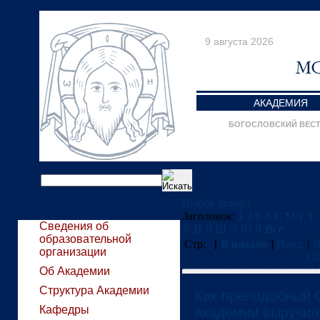
9 августа 2026
АКАДЕМИЯ
БОГОСЛОВСКИЙ ВЕС
Выбор автора
Заголовок:
1
2
6
A
C
M
T
V
Сведения об
Х
Ц
Ч
Ш
Э
Ю
Я
Все
образовательной
Стр:
[
В начало
]
Пред.
|
1
организации
Сл
Об Академии
Структура Академии
Как преподобный 
Кафедры
академии выручил