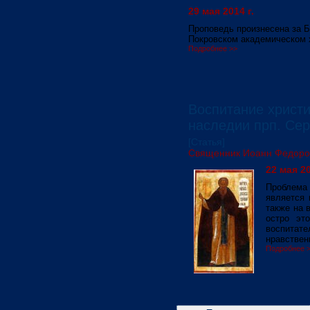
29 мая 2014 г.
Проповедь произнесена за Б
Покровском академическом х
Подробнее >>
Воспитание христи
наследии прп. Сер
[Статья]
Священник Иоанн Федоро
22 мая 20
Проблема
является 
также на 
остро эт
воспитат
нравствен
Подробнее 