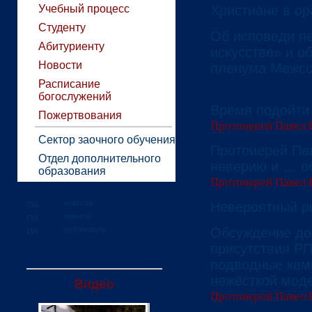
Учебный процесс
Христиане в о
Студенту
Об исповеди п
Абитуриенту
искусстве» и о
Новости
пленума Межсо
Расписание
богослужений
Время подойти 
Пожертвования
Протоиерей Павел 
Сектор заочного обучения
Протоиерей Пав
Отдел дополнительного
неверию и … о
образования
Протоиерей Павел 
новости
Невероятный р
анонсы
публикации
Обсуждение до
присутствия РП
подводные камн
нежёсткой мод
Видео
Протоиерей Павел 