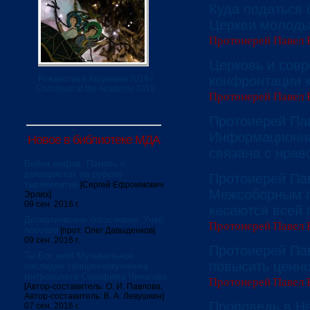
Куда податься 
Церкви молоды
Протоиерей Павел 
Церковь и совр
конфронтации к
Рождество в Академии 2019 /
Christmas at the Academy 2019
Протоиерей Павел 
Протоиерей Па
Информационна
Новое в библиотеке МДА
связана с нрав
Война мифов. Память о
декабристах на рубеже
Протоиерей Па
тысячелетий
[Сергей Ефроимович
Межсоборным п
Эрлих]
09 сен. 2016 г.
касаются всей
Догматическое богословие. Учеб.
Протоиерей Павел 
пособие
[прот. Олег Давыденков]
09 сен. 2016 г.
Протоиерей Па
Ты Бог мой! Музыкальное
повысить ценнос
наследие священномученика
митрополита Серафима Чичагова
Протоиерей Павел 
[Автор-составитель: О. И. Павлова;
Автор-составитель: В. А. Левушкин]
Проповедь в Н
07 сен. 2016 г.