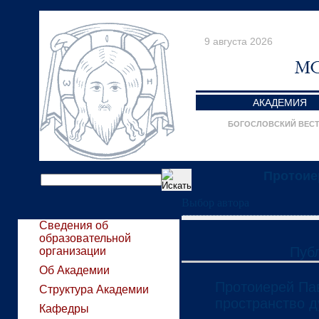
9 августа 2026
АКАДЕМИЯ
БОГОСЛОВСКИЙ ВЕС
Протоие
Выбор автора
Сведения об
образовательной
Пуб
организации
Об Академии
Протоиерей Па
Структура Академии
пространство д
Кафедры