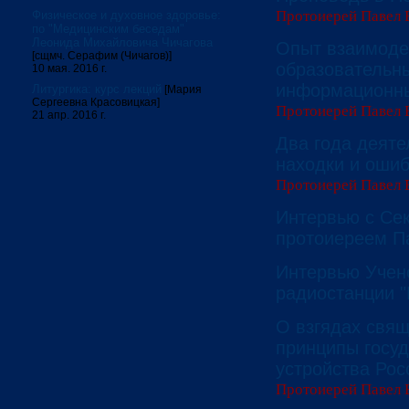
Протоиерей Павел 
Физическое и духовное здоровье:
по "Медицинским беседам"
Леонида Михайловича Чичагова
Опыт взаимодей
[сщмч. Серафим (Чичагов)]
образовательн
10 мая. 2016 г.
информационны
Литургика: курс лекций
[Мария
Сергеевна Красовицкая]
Протоиерей Павел 
21 апр. 2016 г.
Два года деяте
находки и оши
Протоиерей Павел 
Интервью с Се
протоиереем П
Интервью Учен
радиостанции 
О взгядах свящ
принципы госуд
устройства Рос
Протоиерей Павел 