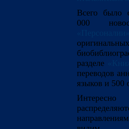
Всего было 
000 ново
«Персоналии
оригинальны
биобиблиогра
разделе
«Кни
переводов ан
языков и 500 
Интересно
распределя
направлениям
видим, 