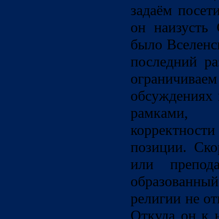
задаём посет
он наизусть 
было Вселенс
последний ра
ограничив
обсуждениях 
рамками, 
корректност
позиции. Ско
или препода
образованны
религии не от
Откуда он к 