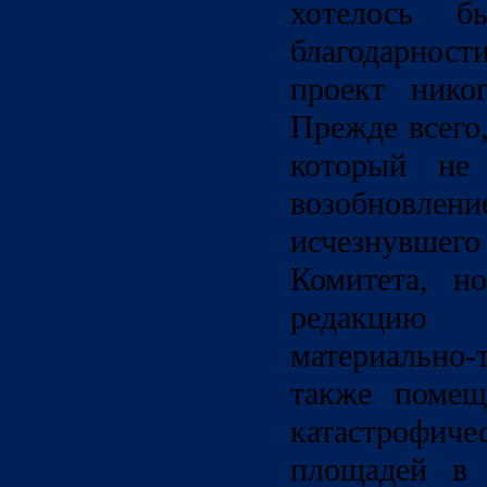
хотелось 
благодарност
проект нико
Прежде всего
который не
возобновлени
исчезнувшег
Комитета, н
редакци
материально-
также поме
катастроф
площадей в 