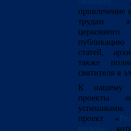
Левшину
, 
привлечение 
трудам эт
церковног
публикацию
статей, арх
также полн
святителя в э
К нашему 
проекты ок
успешными.
проект «
Ре
миров»
, кот