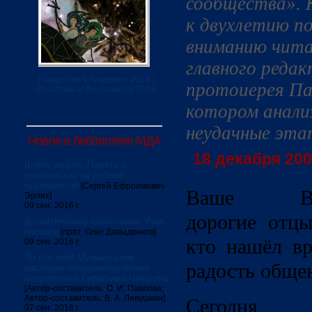
сообщества». 
к двухлетию п
вниманию чита
главного реда
Рождество в Академии 2019 /
протоиерея Пав
Christmas at the Academy 2019
котором анали
неудачные эта
Новое в библиотеке МДА
18 декабря 2009
Война мифов. Память о
декабристах на рубеже
тысячелетий
[Сергей Ефроимович
Ваше Высо
Эрлих]
09 сен. 2016 г.
дорогие отцы
Догматическое богословие. Учеб.
пособие
[прот. Олег Давыденков]
кто нашёл вр
09 сен. 2016 г.
Ты Бог мой! Музыкальное
радость обще
наследие священномученика
митрополита Серафима Чичагова
[Автор-составитель: О. И. Павлова;
Автор-составитель: В. А. Левушкин]
Сегодня 
07 сен. 2016 г.