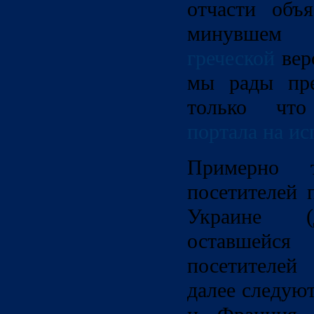
отчасти объ
минувшем
греческой
вер
мы рады пре
только что
портала на ис
Примерно 
посетителей 
Украине (
оставшейс
посетителей
далее следую