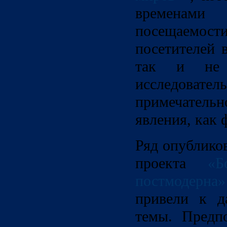
временами
посещаемо
посетителей 
так и не 
исследовател
примечате
явления, как 
Ряд опублико
проекта
«Б
постмодерна»
привели к д
темы. Предп