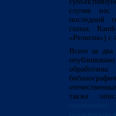
субъективн
случае нас
последний 
глазах Ramb
«Религия») с 
Всего за два
опубликован
обработан
библиографич
отечественны
также оп
издаваемы
итальянском 