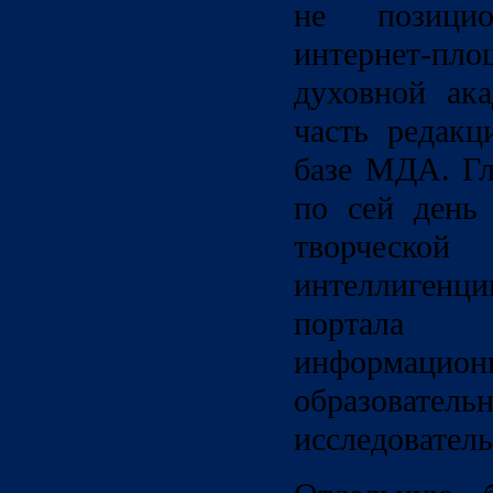
не позици
интернет-п
духовной ак
часть редакц
базе МДА. Гл
по сей день 
творчес
интеллигенц
портала
информацион
образо
исследователь