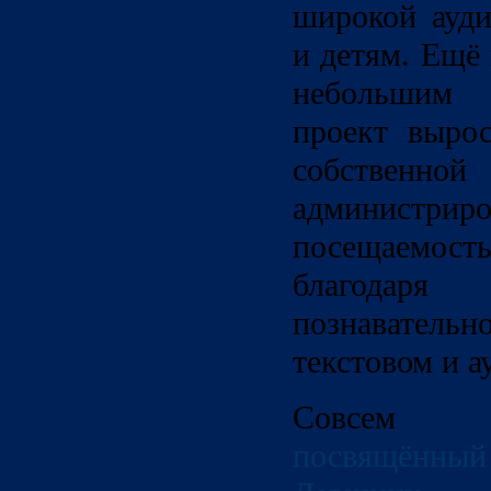
широкой ауд
и детям. Ещё
небольшим 
проект выро
собственн
админист
посещаемость
благодар
познавате
текстовом и а
Совсем
посвящённый