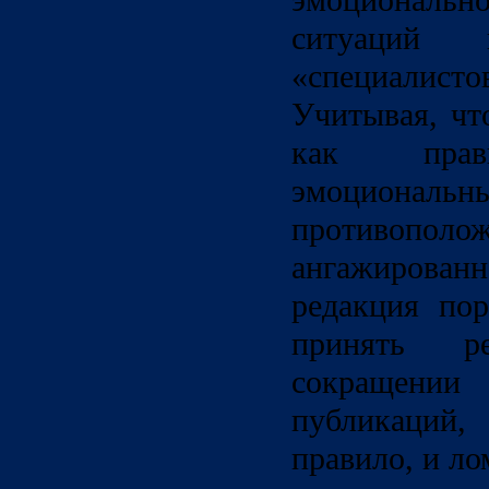
эмоциональн
ситуаций 
«специалисто
Учитывая, чт
как прави
эмоциональн
противополо
ангажирова
редакция по
принять р
сокраще
публикаций,
правило, и ло