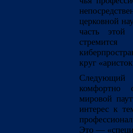
чья професси
непосредс
церковной на
часть этой 
стремится 
киберпростр
круг «аристок
Следующи
комфортно
мировой паут
интерес к те
профессиона
Это — «специ