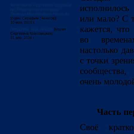
Физическое и духовное здоровье:
исполнилось
по "Медицинским беседам"
Леонида Михайловича Чичагова
или мало? С 
[сщмч. Серафим (Чичагов)]
10 мая. 2016 г.
кажется, что 
Литургика: курс лекций
[Мария
Сергеевна Красовицкая]
во времен
21 апр. 2016 г.
настолько дав
с точки зрени
сообщества,
очень молодо
Часть пе
Своё кратк