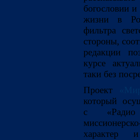
богословии и
жизни в Ро
фильтра све
стороны, соо
редакции по
курсе актуа
таки без поср
Проект
«Мир
который осущ
с «Радио
миссионерско
характер 