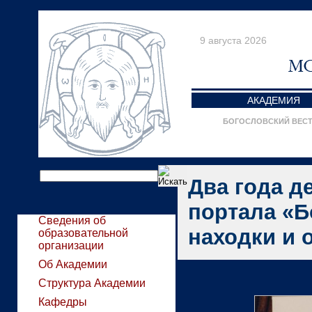
9 августа 2026
АКАДЕМИЯ
БОГОСЛОВСКИЙ ВЕС
Два года д
портала «Б
Сведения об
находки и 
образовательной
организации
Об Академии
Структура Академии
Кафедры