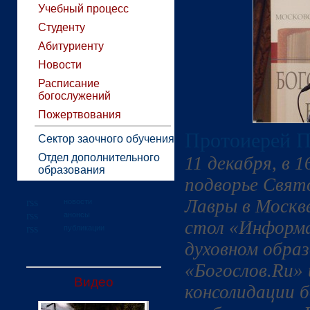
Учебный процесс
Студенту
Абитуриенту
Новости
Расписание
богослужений
Пожертвования
Протоиерей П
Сектор заочного обучения
Отдел дополнительного
11 декабря, в 1
образования
подворье Свят
Лавры в Москве
новости
анонсы
стол «Информа
публикации
духовном обра
«Богослов.Ru»
Видео
консолидации б