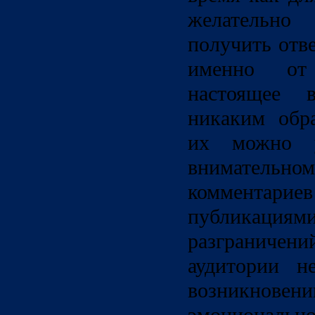
желательно
получить отв
именно от
настоящее 
никаким обр
их можно у
внимател
комментар
публикациям
разграниче
аудитории н
возникнов