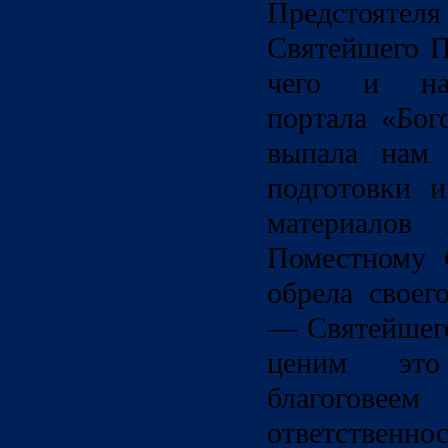
Предстоят
Святейшего П
чего и нач
портала «Бог
выпала нам 
подготовки 
материалов
Поместному 
обрела своег
— Святейшег
ценим это
благого
ответстве