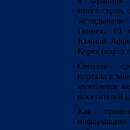
и Франция (
много стран, 
заглядывали
Гвинея, 10 
Южной Африк
Корея (карта 
Сегодня ср
портала в зав
колеблется м
посетителей (
Как прави
информа