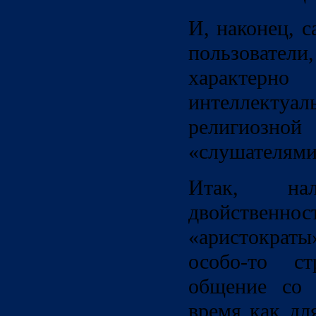
И, наконец, 
пользователи
характер
интеллект
религиозной
«слушателями
Итак, нал
двойствен
«аристократы
особо-то ст
общение со 
время как дл