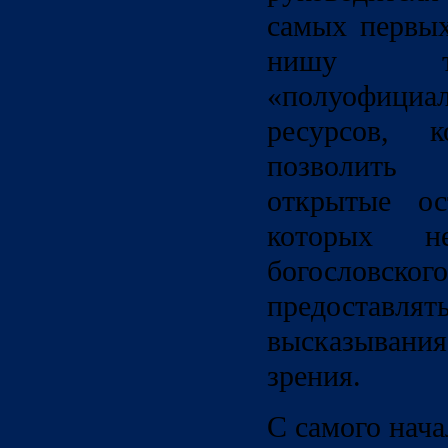
самых первых
нишу та
«полуофици
ресурсов, 
позволить 
открытые ос
которых не
богослов
предоставля
высказыван
зрения.
С самого нача