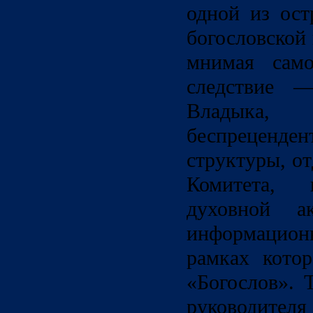
одной из ост
богословской 
мнимая само
следствие —
Владык
беспреценде
структуры, о
Комитета,
духовной 
информацио
рамках кото
«Богослов». 
руководителя