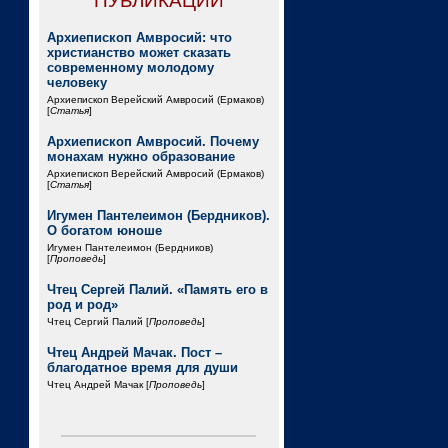
ПУБЛИКАЦИИ
Архиепископ Амвросий: что
христианство может сказать
современному молодому
человеку
Архиепископ Верейский Амвросий (Ермаков)
[
Статья
]
Архиепископ Амвросий. Почему
монахам нужно образование
Архиепископ Верейский Амвросий (Ермаков)
[
Статья
]
Игумен Пантелеимон (Бердников).
О богатом юноше
Игумен Пантелеимон (Бердников)
[
Проповедь
]
Чтец Сергей Палий. «Память его в
род и род»
Чтец Сергий Палий [
Проповедь
]
Чтец Андрей Мачак. Пост –
благодатное время для души
Чтец Андрей Мачак [
Проповедь
]