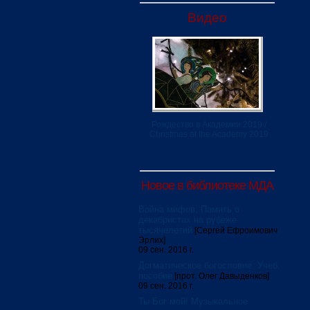
Видео
Рождество в Академии 2019 /
Christmas at the Academy 2019
Новое в библиотеке МДА
Война мифов. Память о
декабристах на рубеже
тысячелетий
[Сергей Ефроимович
Эрлих]
09 сен. 2016 г.
Догматическое богословие. Учеб.
пособие
[прот. Олег Давыденков]
09 сен. 2016 г.
Ты Бог мой! Музыкальное