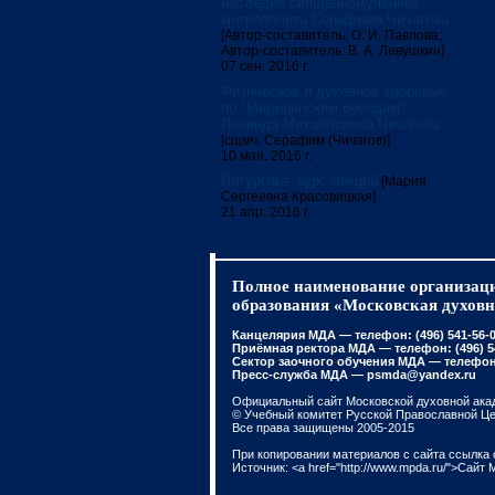
наследие священномученика
митрополита Серафима Чичагова
[Автор-составитель: О. И. Павлова;
Автор-составитель: В. А. Левушкин]
07 сен. 2016 г.
Физическое и духовное здоровье:
по "Медицинским беседам"
Леонида Михайловича Чичагова
[сщмч. Серафим (Чичагов)]
10 мая. 2016 г.
Литургика: курс лекций
[Мария
Сергеевна Красовицкая]
21 апр. 2016 г.
Полное наименование организаци
образования «Московская духовн
Канцелярия МДА — телефон: (496) 541-56-01
Приёмная ректора МДА — телефон: (496) 541
Сектор заочного обучения МДА — телефон: 
Пресс-служба МДА — psmda@yandex.ru
Официальный сайт Московской духовной ака
© Учебный комитет Русской Православной Ц
Все права защищены 2005-2015
При копировании материалов с сайта ссылка 
Источник: <a href="http://www.mpda.ru/">Сайт 