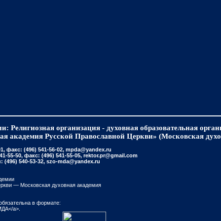
и: Религиозная организация - духовная образовательная орга
ая академия Русской Православной Церкви» (Московская духо
, факс: (496) 541-56-02, mpda@yandex.ru
-55-50, факс: (496) 541-55-05, rektor.pr@gmail.com
(496) 540-53-32, szo-mda@yandex.ru
демии
еркви — Московская духовная академия
обязательна в формате:
МДА</a>.