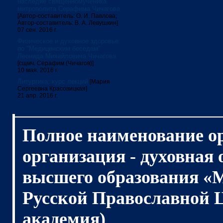
наследие священномученика
митрополита Серафима Чичагова
[Автор-составитель: О. И. Павлова;
Автор-составитель: В. А. Левушкин]
07 сен. 2016 г.
Физическое и духовное здоровье:
по "Медицинским беседам"
Леонида Михайловича Чичагова
[сщмч. Серафим (Чичагов)]
10 мая. 2016 г.
Литургика: курс лекций
[Мария
Сергеевна Красовицкая]
21 апр. 2016 г.
Полное наименование о
организация - духовная
высшего образования «
Русской Православной 
академия)