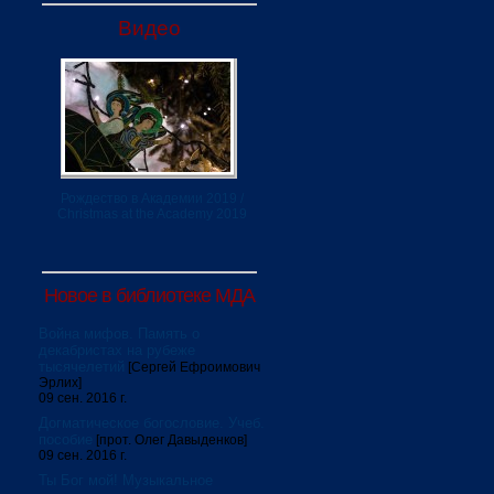
Видео
Рождество в Академии 2019 /
Christmas at the Academy 2019
Новое в библиотеке МДА
Война мифов. Память о
декабристах на рубеже
тысячелетий
[Сергей Ефроимович
Эрлих]
09 сен. 2016 г.
Догматическое богословие. Учеб.
пособие
[прот. Олег Давыденков]
09 сен. 2016 г.
Ты Бог мой! Музыкальное