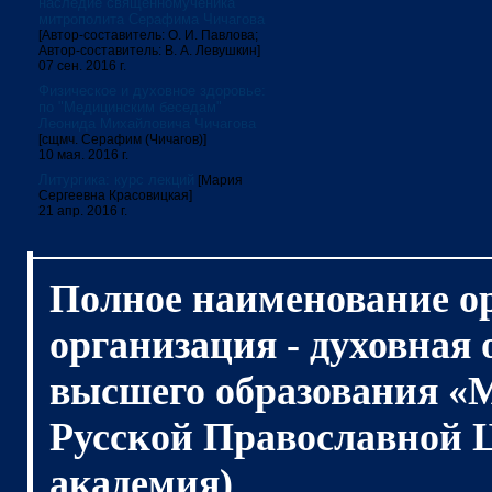
наследие священномученика
митрополита Серафима Чичагова
[Автор-составитель: О. И. Павлова;
Автор-составитель: В. А. Левушкин]
07 сен. 2016 г.
Физическое и духовное здоровье:
по "Медицинским беседам"
Леонида Михайловича Чичагова
[сщмч. Серафим (Чичагов)]
10 мая. 2016 г.
Литургика: курс лекций
[Мария
Сергеевна Красовицкая]
21 апр. 2016 г.
Полное наименование о
организация - духовная
высшего образования «
Русской Православной 
академия)