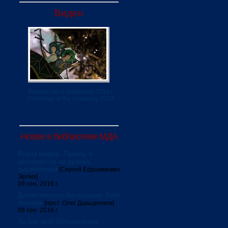
Видео
Рождество в Академии 2019 /
Christmas at the Academy 2019
Новое в библиотеке МДА
Война мифов. Память о
декабристах на рубеже
тысячелетий
[Сергей Ефроимович
Эрлих]
09 сен. 2016 г.
Догматическое богословие. Учеб.
пособие
[прот. Олег Давыденков]
09 сен. 2016 г.
Ты Бог мой! Музыкальное