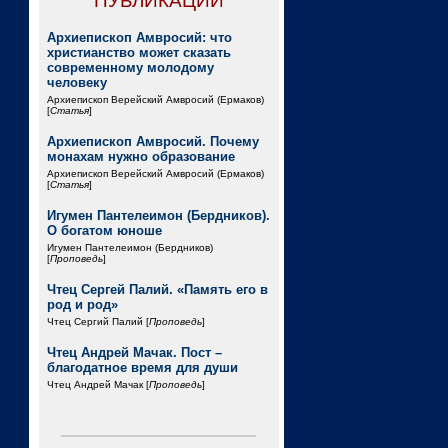
ПУБЛИКАЦИИ
Архиепископ Амвросий: что
христианство может сказать
современному молодому
человеку
Архиепископ Верейский Амвросий (Ермаков)
[
Статья
]
Архиепископ Амвросий. Почему
монахам нужно образование
Архиепископ Верейский Амвросий (Ермаков)
[
Статья
]
Игумен Пантелеимон (Бердников).
О богатом юноше
Игумен Пантелеимон (Бердников)
[
Проповедь
]
Чтец Сергей Палий. «Память его в
род и род»
Чтец Сергий Палий [
Проповедь
]
Чтец Андрей Мачак. Пост –
благодатное время для души
Чтец Андрей Мачак [
Проповедь
]