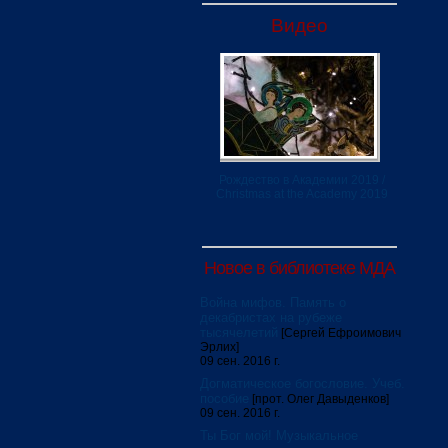
Видео
Рождество в Академии 2019 /
Christmas at the Academy 2019
Новое в библиотеке МДА
Война мифов. Память о
декабристах на рубеже
тысячелетий
[Сергей Ефроимович
Эрлих]
09 сен. 2016 г.
Догматическое богословие. Учеб.
пособие
[прот. Олег Давыденков]
09 сен. 2016 г.
Ты Бог мой! Музыкальное