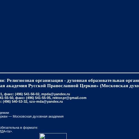
и: Религиозная организация - духовная образовательная орга
ая академия Русской Православной Церкви» (Московская духо
, факс: (496) 541-56-02, mpda@yandex.ru
-55-50, факс: (496) 541-55-05, rektor.pr@gmail.com
(496) 540-53-32, szo-mda@yandex.ru
демии
еркви — Московская духовная академия
обязательна в формате:
МДА</a>.