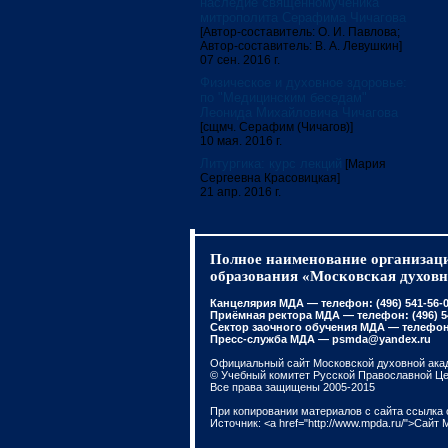
наследие священномученика
митрополита Серафима Чичагова
[Автор-составитель: О. И. Павлова;
Автор-составитель: В. А. Левушкин]
07 сен. 2016 г.
Физическое и духовное здоровье:
по "Медицинским беседам"
Леонида Михайловича Чичагова
[сщмч. Серафим (Чичагов)]
10 мая. 2016 г.
Литургика: курс лекций
[Мария
Сергеевна Красовицкая]
21 апр. 2016 г.
Полное наименование организаци
образования «Московская духовн
Канцелярия МДА — телефон: (496) 541-56-01
Приёмная ректора МДА — телефон: (496) 541
Сектор заочного обучения МДА — телефон: 
Пресс-служба МДА — psmda@yandex.ru
Официальный сайт Московской духовной ака
© Учебный комитет Русской Православной Ц
Все права защищены 2005-2015
При копировании материалов с сайта ссылка 
Источник: <a href="http://www.mpda.ru/">Сайт 