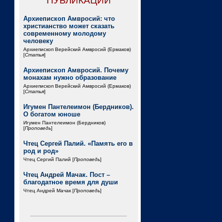
ПУБЛИКАЦИИ
Архиепископ Амвросий: что
христианство может сказать
современному молодому
человеку
Архиепископ Верейский Амвросий (Ермаков)
[
Статья
]
Архиепископ Амвросий. Почему
монахам нужно образование
Архиепископ Верейский Амвросий (Ермаков)
[
Статья
]
Игумен Пантелеимон (Бердников).
О богатом юноше
Игумен Пантелеимон (Бердников)
[
Проповедь
]
Чтец Сергей Палий. «Память его в
род и род»
Чтец Сергий Палий [
Проповедь
]
Чтец Андрей Мачак. Пост –
благодатное время для души
Чтец Андрей Мачак [
Проповедь
]