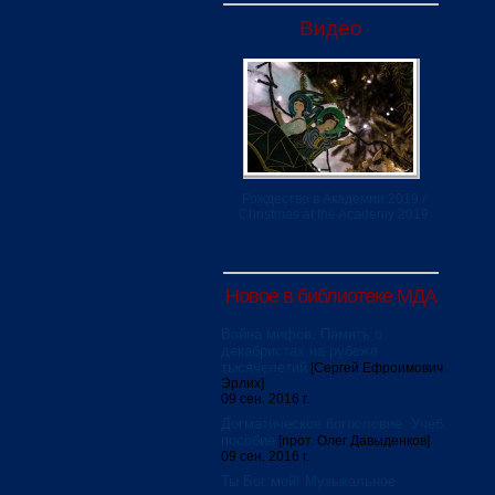
Видео
Рождество в Академии 2019 /
Christmas at the Academy 2019
Новое в библиотеке МДА
Война мифов. Память о
декабристах на рубеже
тысячелетий
[Сергей Ефроимович
Эрлих]
09 сен. 2016 г.
Догматическое богословие. Учеб.
пособие
[прот. Олег Давыденков]
09 сен. 2016 г.
Ты Бог мой! Музыкальное