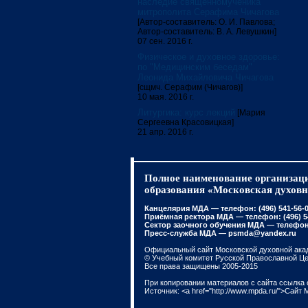
наследие священномученика
митрополита Серафима Чичагова
[Автор-составитель: О. И. Павлова;
Автор-составитель: В. А. Левушкин]
07 сен. 2016 г.
Физическое и духовное здоровье:
по "Медицинским беседам"
Леонида Михайловича Чичагова
[сщмч. Серафим (Чичагов)]
10 мая. 2016 г.
Литургика: курс лекций
[Мария
Сергеевна Красовицкая]
21 апр. 2016 г.
Полное наименование организаци
образования «Московская духовн
Канцелярия МДА — телефон: (496) 541-56-01
Приёмная ректора МДА — телефон: (496) 541
Сектор заочного обучения МДА — телефон: 
Пресс-служба МДА — psmda@yandex.ru
Официальный сайт Московской духовной ака
© Учебный комитет Русской Православной Ц
Все права защищены 2005-2015
При копировании материалов с сайта ссылка 
Источник: <a href="http://www.mpda.ru/">Сайт 