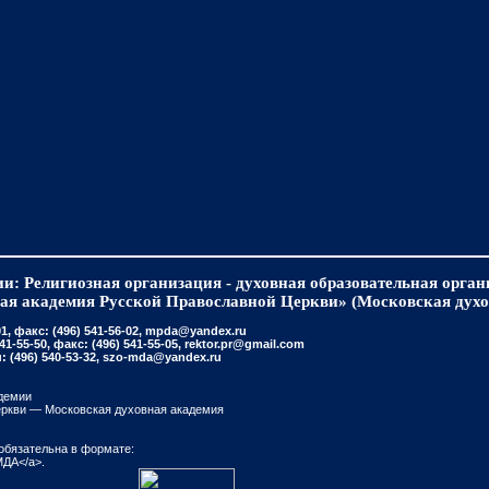
и: Религиозная организация - духовная образовательная орга
ая академия Русской Православной Церкви» (Московская духо
, факс: (496) 541-56-02, mpda@yandex.ru
-55-50, факс: (496) 541-55-05, rektor.pr@gmail.com
(496) 540-53-32, szo-mda@yandex.ru
демии
еркви — Московская духовная академия
обязательна в формате:
МДА</a>.