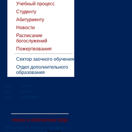
Учебный процесс
Студенту
Абитуриенту
Новости
Расписание
богослужений
Пожертвования
Сектор заочного обучения
Отдел дополнительного
образования
новости
анонсы
публикации
Новое в библиотеке МДА
Война мифов. Память о декабристах