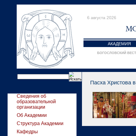
6 августа 2026
АКАДЕМИЯ
БОГОСЛОВСКИЙ ВЕС
Пасха Христова в
Сведения об
образовательной
организации
Об Академии
Структура Академии
Кафедры