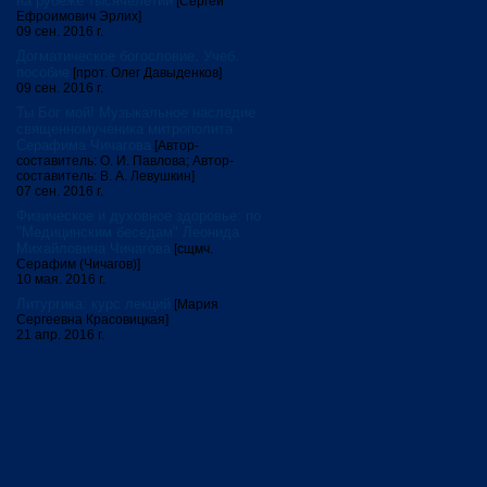
на рубеже тысячелетий
[Сергей
Ефроимович Эрлих]
09 сен. 2016 г.
Догматическое богословие. Учеб.
пособие
[прот. Олег Давыденков]
09 сен. 2016 г.
Ты Бог мой! Музыкальное наследие
священномученика митрополита
Серафима Чичагова
[Автор-
составитель: О. И. Павлова; Автор-
составитель: В. А. Левушкин]
07 сен. 2016 г.
Физическое и духовное здоровье: по
"Медицинским беседам" Леонида
Михайловича Чичагова
[сщмч.
Серафим (Чичагов)]
10 мая. 2016 г.
Литургика: курс лекций
[Мария
Сергеевна Красовицкая]
21 апр. 2016 г.