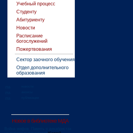
Учебный процесс
Студенту
Абитуриенту
Новости
Расписание
богослужений
Пожертвования
Сектор заочного обучения
Отдел дополнительного
образования
новости
анонсы
публикации
Новое в библиотеке МДА
Война мифов. Память о декабристах