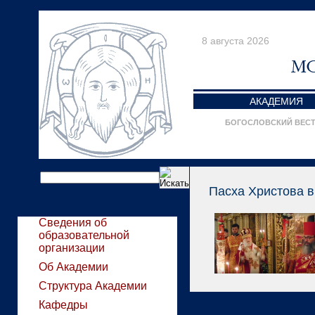
8 августа 2026
АКАДЕМИЯ
БОГОСЛОВСКИЙ ВЕС
Пасха Христова в
Сведения об
образовательной
организации
Об Академии
Структура Академии
Кафедры