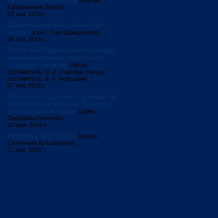
на рубеже тысячелетий
[Сергей
Ефроимович Эрлих]
09 сен. 2016 г.
Догматическое богословие. Учеб.
пособие
[прот. Олег Давыденков]
09 сен. 2016 г.
Ты Бог мой! Музыкальное наследие
священномученика митрополита
Серафима Чичагова
[Автор-
составитель: О. И. Павлова; Автор-
составитель: В. А. Левушкин]
07 сен. 2016 г.
Физическое и духовное здоровье: по
"Медицинским беседам" Леонида
Михайловича Чичагова
[сщмч.
Серафим (Чичагов)]
10 мая. 2016 г.
Литургика: курс лекций
[Мария
Сергеевна Красовицкая]
21 апр. 2016 г.