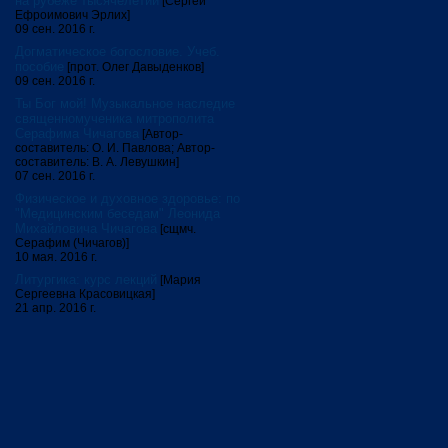
на рубеже тысячелетий
[Сергей
Ефроимович Эрлих]
09 сен. 2016 г.
Догматическое богословие. Учеб.
пособие
[прот. Олег Давыденков]
09 сен. 2016 г.
Ты Бог мой! Музыкальное наследие
священномученика митрополита
Серафима Чичагова
[Автор-
составитель: О. И. Павлова; Автор-
составитель: В. А. Левушкин]
07 сен. 2016 г.
Физическое и духовное здоровье: по
"Медицинским беседам" Леонида
Михайловича Чичагова
[сщмч.
Серафим (Чичагов)]
10 мая. 2016 г.
Литургика: курс лекций
[Мария
Сергеевна Красовицкая]
21 апр. 2016 г.