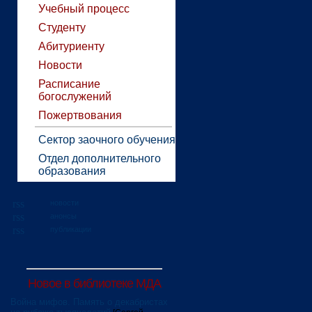
Учебный процесс
Студенту
Абитуриенту
Новости
Расписание
богослужений
Пожертвования
Сектор заочного обучения
Отдел дополнительного
образования
новости
анонсы
публикации
Новое в библиотеке МДА
Война мифов. Память о декабристах