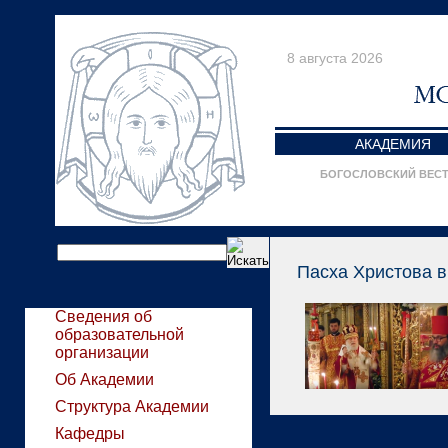
8 августа 2026
АКАДЕМИЯ
БОГОСЛОВСКИЙ ВЕС
Пасха Христова в
Сведения об
образовательной
организации
Об Академии
Структура Академии
Кафедры