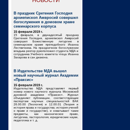
НОВОСТИ
В праздник Сретения Господня
архиепископ Амвросий совершил
богослужения в домовом храме
семинарского корпуса
15 февраля 2019 г.
15 февраля, в двунадесятый праздник
Сретения Господня, архиепископ Амвросий
совершил Божественную литургию в
семинарском храме преподобного Иоанна
Лествичника. На праздничном богослужении
владыка ректор рукоположил студента МДА и
сотрудника Учебного комитета чтеца Иоанна
Захарова в сан диакона.
В Издательстве МДА вышел
новый научный журнал Академии
«Праксис»
15 февраля 2019 г.
Издательство МДА представляет первый
номер нового научного журнала Московской
духовной академии «Праксис». Журнал
объединяет публикации, соответствующие
паспортам научных специальностей ВАК
26.00.00 (Теология) и 12.00.01 (Теория и
история права и государства; история учений
о праве и государстве), и охватывает такие
предметы, как каноническое право,
литургика, пасторология, юридические науки,
педагогика и т. д.