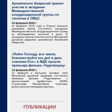
Архиепископ Амвросий принял
участие в заседании
Межведомственной
координационной группы по
теологии в ОВЦС
14 февраля 2019 г.
13 февраля 2019 года в Отделе внешних
церковных связей состоялось заседание
Межведомственной координационной группы
по преподаванию теологии в вузах. В
заседании принял участие ректор Московской
духовной академии архиепископ Верейский
Амвросий.
«Пойте Господу, вся земля,
благовествуйте изо дня в день
спасение Его»: в МДА прошла
премьера фильма «Чудотворец»
13 февраля 2019 г.
12 февраля в Большом актовом зале
Московской духовной академии состоялась
премьера фильма «Чудотворец» с
презентацией профессора ВГИКа
Станислава Михайловича Соколова,
режиссера-постановщика картины.
ПУБЛИКАЦИИ