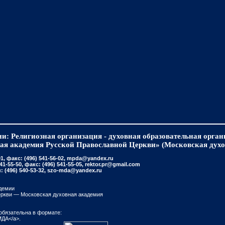
и: Религиозная организация - духовная образовательная орга
ая академия Русской Православной Церкви» (Московская духо
, факс: (496) 541-56-02, mpda@yandex.ru
-55-50, факс: (496) 541-55-05, rektor.pr@gmail.com
(496) 540-53-32, szo-mda@yandex.ru
демии
еркви — Московская духовная академия
обязательна в формате:
МДА</a>.