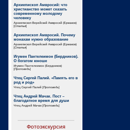
Архиепископ Амвросий: что
христианство может сказать
современному молодому
человеку
Архиепископ Верейский Амвросий (Ермаков)
[
Статья
]
Архиепископ Амвросий. Почему
монахам нужно образование
Архиепископ Верейский Амвросий (Ермаков)
[
Статья
]
Игумен Пантелеимон (Бердников).
О богатом юноше
Игумен Пантелеимон (Бердников)
[
Проповедь
]
Чтец Сергей Палий. «Память его в
род и род»
Чтец Сергий Палий [
Проповедь
]
Чтец Андрей Мачак. Пост –
благодатное время для души
Чтец Андрей Мачак [
Проповедь
]
Фотоэкскурсия