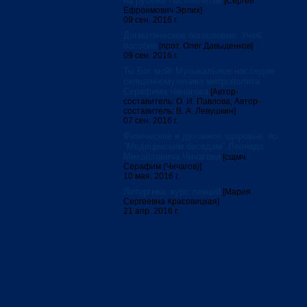
на рубеже тысячелетий
[Сергей
Ефроимович Эрлих]
09 сен. 2016 г.
Догматическое богословие. Учеб.
пособие
[прот. Олег Давыденков]
09 сен. 2016 г.
Ты Бог мой! Музыкальное наследие
священномученика митрополита
Серафима Чичагова
[Автор-
составитель: О. И. Павлова; Автор-
составитель: В. А. Левушкин]
07 сен. 2016 г.
Физическое и духовное здоровье: по
"Медицинским беседам" Леонида
Михайловича Чичагова
[сщмч.
Серафим (Чичагов)]
10 мая. 2016 г.
Литургика: курс лекций
[Мария
Сергеевна Красовицкая]
21 апр. 2016 г.