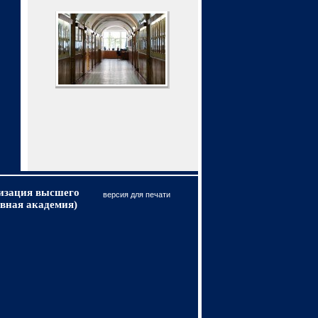
низация высшего
версия для печати
вная академия)