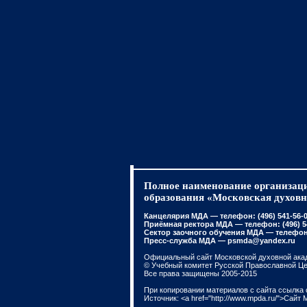
Полное наименование организаци
образования «Московская духовн
Канцелярия МДА — телефон: (496) 541-56-01
Приёмная ректора МДА — телефон: (496) 541
Сектор заочного обучения МДА — телефон: 
Пресс-служба МДА — psmda@yandex.ru
Официальный сайт Московской духовной ака
© Учебный комитет Русской Православной Ц
Все права защищены 2005-2015
При копировании материалов с сайта ссылка 
Источник: <a href="http://www.mpda.ru/">Сайт 