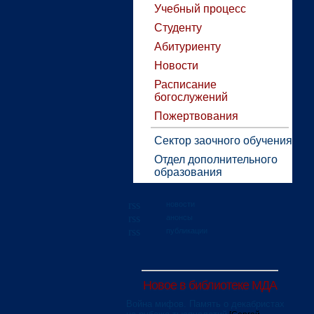
Учебный процесс
Студенту
Абитуриенту
Новости
Расписание
богослужений
Пожертвования
Сектор заочного обучения
Отдел дополнительного
образования
новости
анонсы
публикации
Новое в библиотеке МДА
Война мифов. Память о декабристах