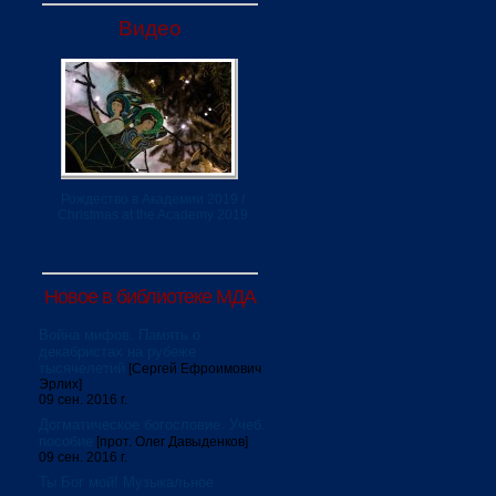
Видео
Рождество в Академии 2019 /
Christmas at the Academy 2019
Новое в библиотеке МДА
Война мифов. Память о
декабристах на рубеже
тысячелетий
[Сергей Ефроимович
Эрлих]
09 сен. 2016 г.
Догматическое богословие. Учеб.
пособие
[прот. Олег Давыденков]
09 сен. 2016 г.
Ты Бог мой! Музыкальное