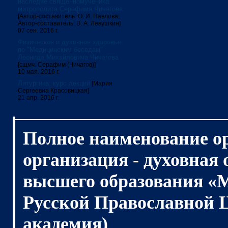
наследие священномученика
митрополита Серафима Чичагова
[Автор-составитель: О. И. Павлова;
Автор-составитель: В. А. Левушкин]
07 сен. 2016 г.
Физическое и духовное здоровье:
по "Медицинским беседам"
Леонида Михайловича Чичагова
[сщмч. Серафим (Чичагов)]
10 мая. 2016 г.
Литургика: курс лекций
[Мария
Сергеевна Красовицкая]
21 апр. 2016 г.
Полное наименование о
организация - духовная
высшего образования «
Русской Православной 
академия)