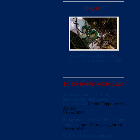
Видео
Рождество в Академии 2019 /
Christmas at the Academy 2019
Новое в библиотеке МДА
Война мифов. Память о
декабристах на рубеже
тысячелетий
[Сергей Ефроимович
Эрлих]
09 сен. 2016 г.
Догматическое богословие. Учеб.
пособие
[прот. Олег Давыденков]
09 сен. 2016 г.
Ты Бог мой! Музыкальное