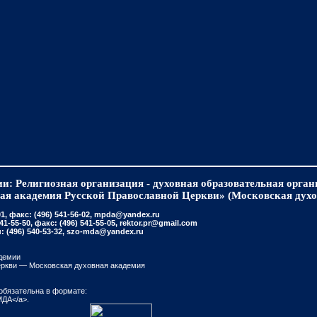
и: Религиозная организация - духовная образовательная орга
ая академия Русской Православной Церкви» (Московская духо
, факс: (496) 541-56-02, mpda@yandex.ru
-55-50, факс: (496) 541-55-05, rektor.pr@gmail.com
(496) 540-53-32, szo-mda@yandex.ru
демии
еркви — Московская духовная академия
обязательна в формате:
МДА</a>.