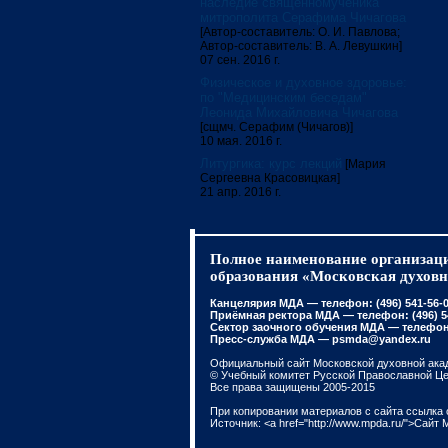
наследие священномученика
митрополита Серафима Чичагова
[Автор-составитель: О. И. Павлова;
Автор-составитель: В. А. Левушкин]
07 сен. 2016 г.
Физическое и духовное здоровье:
по "Медицинским беседам"
Леонида Михайловича Чичагова
[сщмч. Серафим (Чичагов)]
10 мая. 2016 г.
Литургика: курс лекций
[Мария
Сергеевна Красовицкая]
21 апр. 2016 г.
Полное наименование организаци
образования «Московская духовн
Канцелярия МДА — телефон: (496) 541-56-01
Приёмная ректора МДА — телефон: (496) 541
Сектор заочного обучения МДА — телефон: 
Пресс-служба МДА — psmda@yandex.ru
Официальный сайт Московской духовной ака
© Учебный комитет Русской Православной Ц
Все права защищены 2005-2015
При копировании материалов с сайта ссылка 
Источник: <a href="http://www.mpda.ru/">Сайт 