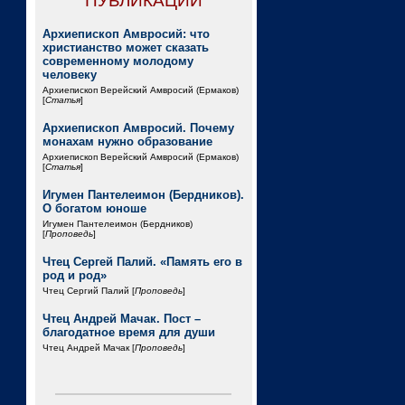
ПУБЛИКАЦИИ
Архиепископ Амвросий: что
христианство может сказать
современному молодому
человеку
Архиепископ Верейский Амвросий (Ермаков)
[
Статья
]
Архиепископ Амвросий. Почему
монахам нужно образование
Архиепископ Верейский Амвросий (Ермаков)
[
Статья
]
Игумен Пантелеимон (Бердников).
О богатом юноше
Игумен Пантелеимон (Бердников)
[
Проповедь
]
Чтец Сергей Палий. «Память его в
род и род»
Чтец Сергий Палий [
Проповедь
]
Чтец Андрей Мачак. Пост –
благодатное время для души
Чтец Андрей Мачак [
Проповедь
]