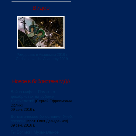
Видео
Рождество в Академии 2019 /
Christmas at the Academy 2019
Новое в библиотеке МДА
Война мифов. Память о
декабристах на рубеже
тысячелетий
[Сергей Ефроимович
Эрлих]
09 сен. 2016 г.
Догматическое богословие. Учеб.
пособие
[прот. Олег Давыденков]
09 сен. 2016 г.
Ты Бог мой! Музыкальное