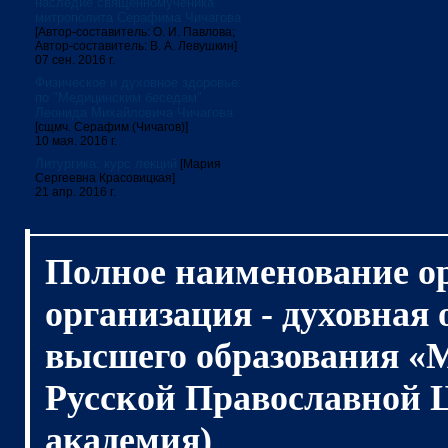
наследие священномученика
митрополита Серафима Чичагова
[Автор-составитель: О. И. Павлова;
Автор-составитель: В. А. Левушкин]
07 сен. 2016 г.
Физическое и духовное здоровье:
по "Медицинским беседам"
Леонида Михайловича Чичагова
[сщмч. Серафим (Чичагов)]
10 мая. 2016 г.
Литургика: курс лекций
[Мария
Сергеевна Красовицкая]
21 апр. 2016 г.
Полное наименование о
организация - духовная
высшего образования «
Русской Православной 
академия)