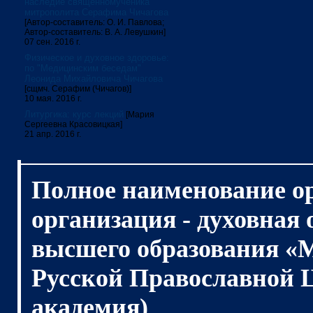
наследие священномученика
митрополита Серафима Чичагова
[Автор-составитель: О. И. Павлова;
Автор-составитель: В. А. Левушкин]
07 сен. 2016 г.
Физическое и духовное здоровье:
по "Медицинским беседам"
Леонида Михайловича Чичагова
[сщмч. Серафим (Чичагов)]
10 мая. 2016 г.
Литургика: курс лекций
[Мария
Сергеевна Красовицкая]
21 апр. 2016 г.
Полное наименование о
организация - духовная
высшего образования «
Русской Православной 
академия)