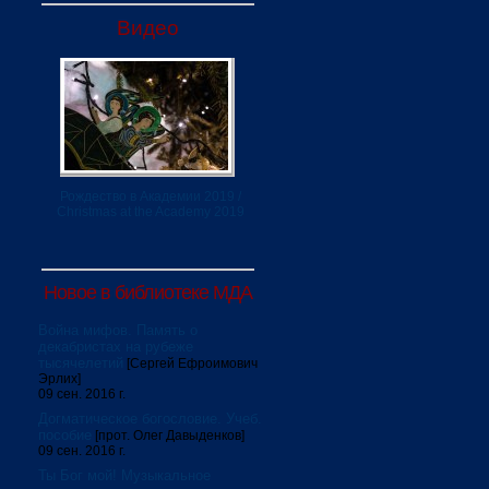
Видео
Рождество в Академии 2019 /
Christmas at the Academy 2019
Новое в библиотеке МДА
Война мифов. Память о
декабристах на рубеже
тысячелетий
[Сергей Ефроимович
Эрлих]
09 сен. 2016 г.
Догматическое богословие. Учеб.
пособие
[прот. Олег Давыденков]
09 сен. 2016 г.
Ты Бог мой! Музыкальное