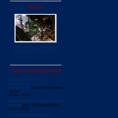
Видео
Рождество в Академии 2019 /
Christmas at the Academy 2019
Новое в библиотеке МДА
Война мифов. Память о
декабристах на рубеже
тысячелетий
[Сергей Ефроимович
Эрлих]
09 сен. 2016 г.
Догматическое богословие. Учеб.
пособие
[прот. Олег Давыденков]
09 сен. 2016 г.
Ты Бог мой! Музыкальное