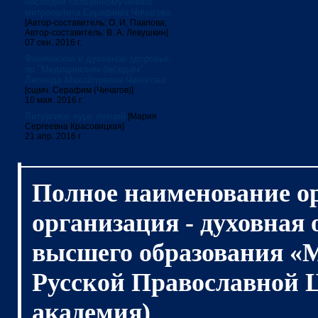
наследие священномученика
митрополита Серафима Чичагова
[Автор-составитель: О. И. Павлова;
Автор-составитель: В. А. Левушкин]
07 сен. 2016 г.
Физическое и духовное здоровье:
по "Медицинским беседам"
Леонида Михайловича Чичагова
[сщмч. Серафим (Чичагов)]
10 мая. 2016 г.
Литургика: курс лекций
[Мария
Сергеевна Красовицкая]
21 апр. 2016 г.
Полное наименование о
организация - духовная
высшего образования «
Русской Православной 
академия)