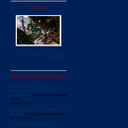
Видео
Рождество в Академии 2019 /
Christmas at the Academy 2019
Новое в библиотеке МДА
Война мифов. Память о
декабристах на рубеже
тысячелетий
[Сергей Ефроимович
Эрлих]
09 сен. 2016 г.
Догматическое богословие. Учеб.
пособие
[прот. Олег Давыденков]
09 сен. 2016 г.
Ты Бог мой! Музыкальное