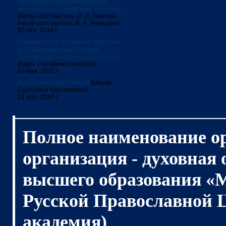
наследие священномученика
митрополита Серафима Чичагова
[Автор-составитель: О. И. Павлова;
Автор-составитель: В. А. Левушкин]
07 сен. 2016 г.
Физическое и духовное здоровье:
по "Медицинским беседам"
Леонида Михайловича Чичагова
[сщмч. Серафим (Чичагов)]
10 мая. 2016 г.
Литургика: курс лекций
[Мария
Сергеевна Красовицкая]
21 апр. 2016 г.
Полное наименование о
организация - духовная
высшего образования «
Русской Православной 
академия)