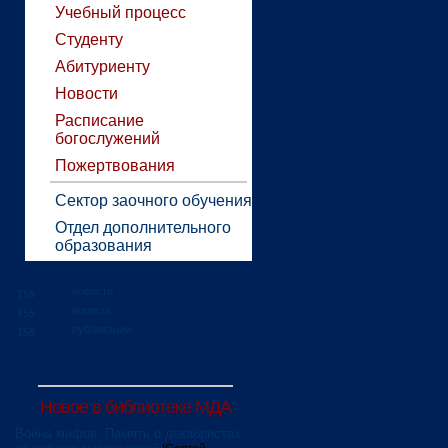
Учебный процесс
Студенту
Абитуриенту
Новости
Расписание
богослужений
Пожертвования
Сектор заочного обучения
Отдел дополнительного
образования
новости
анонсы
публикации
Новое в библиотеке МДА
Война мифов. Память о декабристах