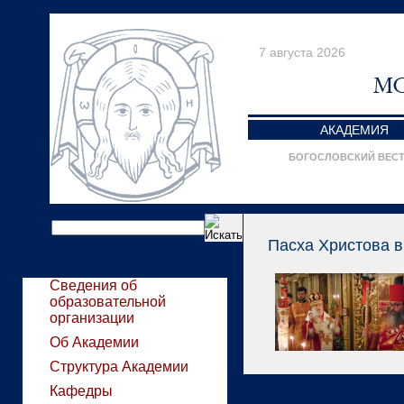
7 августа 2026
АКАДЕМИЯ
БОГОСЛОВСКИЙ ВЕС
Пасха Христова в
Сведения об
образовательной
организации
Об Академии
Структура Академии
Кафедры