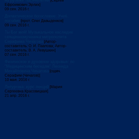
на рубеже тысячелетий
[Сергей
Ефроимович Эрлих]
09 сен. 2016 г.
Догматическое богословие. Учеб.
пособие
[прот. Олег Давыденков]
09 сен. 2016 г.
Ты Бог мой! Музыкальное наследие
священномученика митрополита
Серафима Чичагова
[Автор-
составитель: О. И. Павлова; Автор-
составитель: В. А. Левушкин]
07 сен. 2016 г.
Физическое и духовное здоровье: по
"Медицинским беседам" Леонида
Михайловича Чичагова
[сщмч.
Серафим (Чичагов)]
10 мая. 2016 г.
Литургика: курс лекций
[Мария
Сергеевна Красовицкая]
21 апр. 2016 г.