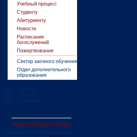
Учебный процесс
Студенту
Абитуриенту
Новости
Расписание
богослужений
Пожертвования
Сектор заочного обучения
Отдел дополнительного
образования
новости
анонсы
публикации
Новое в библиотеке МДА
Война мифов. Память о декабристах