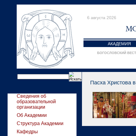
6 августа 2026
АКАДЕМИЯ
БОГОСЛОВСКИЙ ВЕС
Пасха Христова в
Сведения об
образовательной
организации
Об Академии
Структура Академии
Кафедры