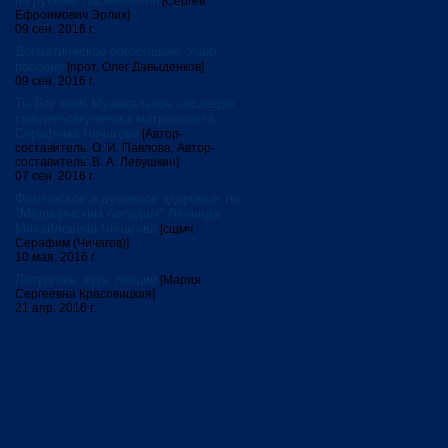
на рубеже тысячелетий
[Сергей
Ефроимович Эрлих]
09 сен. 2016 г.
Догматическое богословие. Учеб.
пособие
[прот. Олег Давыденков]
09 сен. 2016 г.
Ты Бог мой! Музыкальное наследие
священномученика митрополита
Серафима Чичагова
[Автор-
составитель: О. И. Павлова; Автор-
составитель: В. А. Левушкин]
07 сен. 2016 г.
Физическое и духовное здоровье: по
"Медицинским беседам" Леонида
Михайловича Чичагова
[сщмч.
Серафим (Чичагов)]
10 мая. 2016 г.
Литургика: курс лекций
[Мария
Сергеевна Красовицкая]
21 апр. 2016 г.