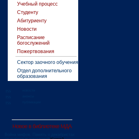
Учебный процесс
Студенту
Абитуриенту
Новости
Расписание
богослужений
Пожертвования
Сектор заочного обучения
Отдел дополнительного
образования
новости
анонсы
публикации
Новое в библиотеке МДА
Война мифов. Память о декабристах