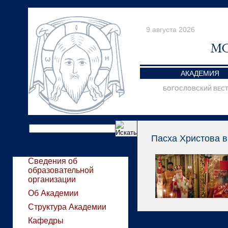
9 августа 2026
АКАДЕМИЯ
БОГОСЛОВСКИЙ ВЕС
Пасха Христова в
Сведения об
образовательной
организации
Об Академии
Структура Академии
Кафедры