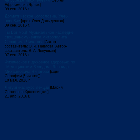
на рубеже тысячелетий
[Сергей
Ефроимович Эрлих]
09 сен. 2016 г.
Догматическое богословие. Учеб.
пособие
[прот. Олег Давыденков]
09 сен. 2016 г.
Ты Бог мой! Музыкальное наследие
священномученика митрополита
Серафима Чичагова
[Автор-
составитель: О. И. Павлова; Автор-
составитель: В. А. Левушкин]
07 сен. 2016 г.
Физическое и духовное здоровье: по
"Медицинским беседам" Леонида
Михайловича Чичагова
[сщмч.
Серафим (Чичагов)]
10 мая. 2016 г.
Литургика: курс лекций
[Мария
Сергеевна Красовицкая]
21 апр. 2016 г.