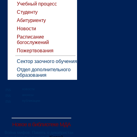
Учебный процесс
Студенту
Абитуриенту
Новости
Расписание
богослужений
Пожертвования
Сектор заочного обучения
Отдел дополнительного
образования
новости
анонсы
публикации
Новое в библиотеке МДА
Война мифов. Память о декабристах