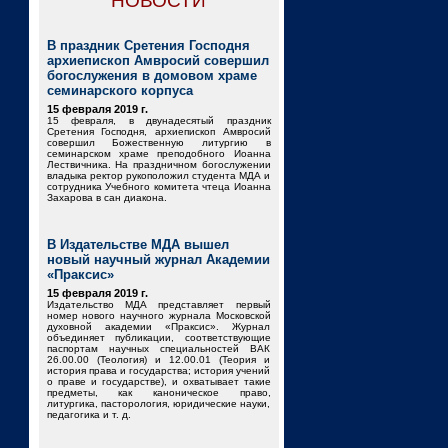
НОВОСТИ
В праздник Сретения Господня
архиепископ Амвросий совершил
богослужения в домовом храме
семинарского корпуса
15 февраля 2019 г.
15 февраля, в двунадесятый праздник
Сретения Господня, архиепископ Амвросий
совершил Божественную литургию в
семинарском храме преподобного Иоанна
Лествичника. На праздничном богослужении
владыка ректор рукоположил студента МДА и
сотрудника Учебного комитета чтеца Иоанна
Захарова в сан диакона.
В Издательстве МДА вышел
новый научный журнал Академии
«Праксис»
15 февраля 2019 г.
Издательство МДА представляет первый
номер нового научного журнала Московской
духовной академии «Праксис». Журнал
объединяет публикации, соответствующие
паспортам научных специальностей ВАК
26.00.00 (Теология) и 12.00.01 (Теория и
история права и государства; история учений
о праве и государстве), и охватывает такие
предметы, как каноническое право,
литургика, пасторология, юридические науки,
педагогика и т. д.