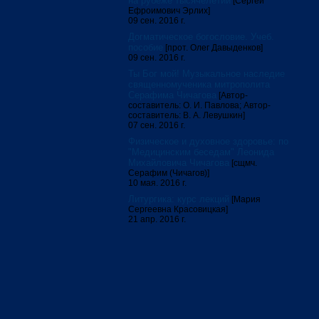
на рубеже тысячелетий
[Сергей
Ефроимович Эрлих]
09 сен. 2016 г.
Догматическое богословие. Учеб.
пособие
[прот. Олег Давыденков]
09 сен. 2016 г.
Ты Бог мой! Музыкальное наследие
священномученика митрополита
Серафима Чичагова
[Автор-
составитель: О. И. Павлова; Автор-
составитель: В. А. Левушкин]
07 сен. 2016 г.
Физическое и духовное здоровье: по
"Медицинским беседам" Леонида
Михайловича Чичагова
[сщмч.
Серафим (Чичагов)]
10 мая. 2016 г.
Литургика: курс лекций
[Мария
Сергеевна Красовицкая]
21 апр. 2016 г.