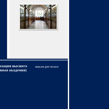
низация высшего
версия для печати
вная академия)