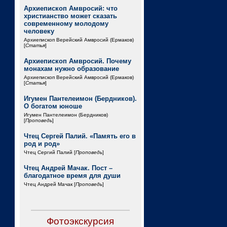
Архиепископ Амвросий: что
христианство может сказать
современному молодому
человеку
Архиепископ Верейский Амвросий (Ермаков)
[
Статья
]
Архиепископ Амвросий. Почему
монахам нужно образование
Архиепископ Верейский Амвросий (Ермаков)
[
Статья
]
Игумен Пантелеимон (Бердников).
О богатом юноше
Игумен Пантелеимон (Бердников)
[
Проповедь
]
Чтец Сергей Палий. «Память его в
род и род»
Чтец Сергий Палий [
Проповедь
]
Чтец Андрей Мачак. Пост –
благодатное время для души
Чтец Андрей Мачак [
Проповедь
]
Фотоэкскурсия