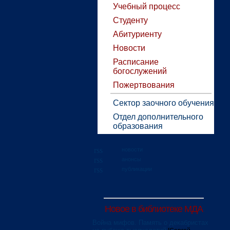
Учебный процесс
Студенту
Абитуриенту
Новости
Расписание
богослужений
Пожертвования
Сектор заочного обучения
Отдел дополнительного
образования
новости
анонсы
публикации
Новое в библиотеке МДА
Война мифов. Память о декабристах