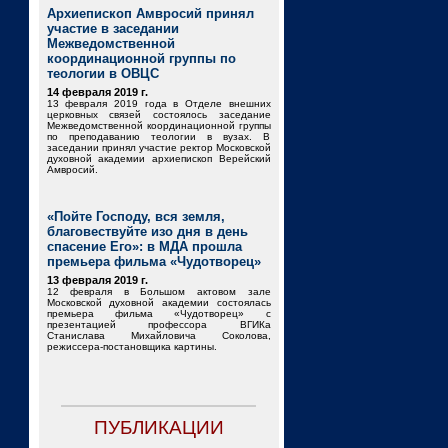
Архиепископ Амвросий принял
участие в заседании
Межведомственной
координационной группы по
теологии в ОВЦС
14 февраля 2019 г.
13 февраля 2019 года в Отделе внешних
церковных связей состоялось заседание
Межведомственной координационной группы
по преподаванию теологии в вузах. В
заседании принял участие ректор Московской
духовной академии архиепископ Верейский
Амвросий.
«Пойте Господу, вся земля,
благовествуйте изо дня в день
спасение Его»: в МДА прошла
премьера фильма «Чудотворец»
13 февраля 2019 г.
12 февраля в Большом актовом зале
Московской духовной академии состоялась
премьера фильма «Чудотворец» с
презентацией профессора ВГИКа
Станислава Михайловича Соколова,
режиссера-постановщика картины.
ПУБЛИКАЦИИ