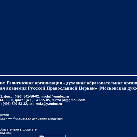
и: Религиозная организация - духовная образовательная орга
ая академия Русской Православной Церкви» (Московская духо
, факс: (496) 541-56-02, mpda@yandex.ru
-55-50, факс: (496) 541-55-05, rektor.pr@gmail.com
(496) 540-53-32, szo-mda@yandex.ru
демии
еркви — Московская духовная академия
обязательна в формате:
МДА</a>.