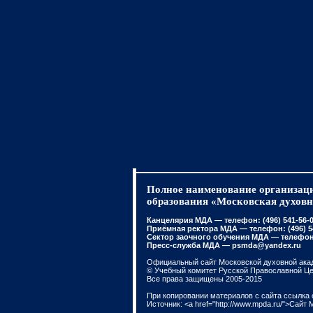
Полное наименование организаци
образования «Московская духовн
Канцелярия МДА — телефон: (496) 541-56-01
Приёмная ректора МДА — телефон: (496) 541
Сектор заочного обучения МДА — телефон: 
Пресс-служба МДА — psmda@yandex.ru
Официальный сайт Московской духовной ака
© Учебный комитет Русской Православной Ц
Все права защищены 2005-2015
При копировании материалов с сайта ссылка 
Источник: <a href="http://www.mpda.ru/">Сайт 