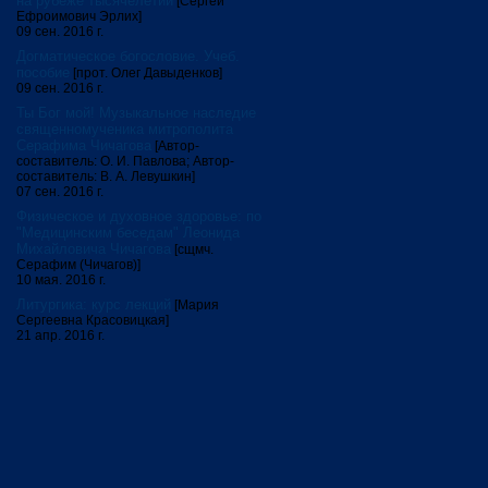
на рубеже тысячелетий
[Сергей
Ефроимович Эрлих]
09 сен. 2016 г.
Догматическое богословие. Учеб.
пособие
[прот. Олег Давыденков]
09 сен. 2016 г.
Ты Бог мой! Музыкальное наследие
священномученика митрополита
Серафима Чичагова
[Автор-
составитель: О. И. Павлова; Автор-
составитель: В. А. Левушкин]
07 сен. 2016 г.
Физическое и духовное здоровье: по
"Медицинским беседам" Леонида
Михайловича Чичагова
[сщмч.
Серафим (Чичагов)]
10 мая. 2016 г.
Литургика: курс лекций
[Мария
Сергеевна Красовицкая]
21 апр. 2016 г.