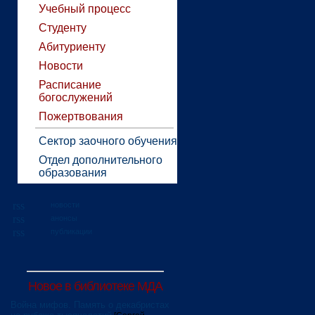
Учебный процесс
Студенту
Абитуриенту
Новости
Расписание
богослужений
Пожертвования
Сектор заочного обучения
Отдел дополнительного
образования
новости
анонсы
публикации
Новое в библиотеке МДА
Война мифов. Память о декабристах