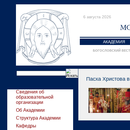
6 августа 2026
АКАДЕМИЯ
БОГОСЛОВСКИЙ ВЕС
Пасха Христова в
Сведения об
образовательной
организации
Об Академии
Структура Академии
Кафедры