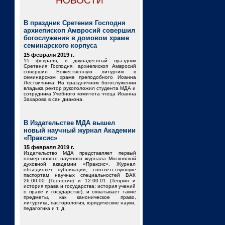
НОВОСТИ
В праздник Сретения Господня
архиепископ Амвросий совершил
богослужения в домовом храме
семинарского корпуса
15 февраля 2019 г.
15 февраля, в двунадесятый праздник
Сретения Господня, архиепископ Амвросий
совершил Божественную литургию в
семинарском храме преподобного Иоанна
Лествичника. На праздничном богослужении
владыка ректор рукоположил студента МДА и
сотрудника Учебного комитета чтеца Иоанна
Захарова в сан диакона.
В Издательстве МДА вышел
новый научный журнал Академии
«Праксис»
15 февраля 2019 г.
Издательство МДА представляет первый
номер нового научного журнала Московской
духовной академии «Праксис». Журнал
объединяет публикации, соответствующие
паспортам научных специальностей ВАК
26.00.00 (Теология) и 12.00.01 (Теория и
история права и государства; история учений
о праве и государстве), и охватывает такие
предметы, как каноническое право,
литургика, пасторология, юридические науки,
педагогика и т. д.