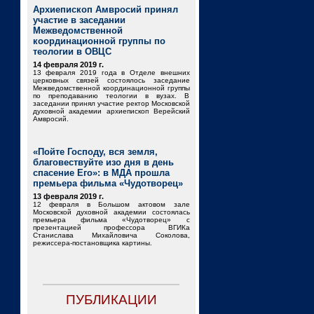
Архиепископ Амвросий принял
участие в заседании
Межведомственной
координационной группы по
теологии в ОВЦС
14 февраля 2019 г.
13 февраля 2019 года в Отделе внешних
церковных связей состоялось заседание
Межведомственной координационной группы
по преподаванию теологии в вузах. В
заседании принял участие ректор Московской
духовной академии архиепископ Верейский
Амвросий.
«Пойте Господу, вся земля,
благовествуйте изо дня в день
спасение Его»: в МДА прошла
премьера фильма «Чудотворец»
13 февраля 2019 г.
12 февраля в Большом актовом зале
Московской духовной академии состоялась
премьера фильма «Чудотворец» с
презентацией профессора ВГИКа
Станислава Михайловича Соколова,
режиссера-постановщика картины.
ПУБЛИКАЦИИ