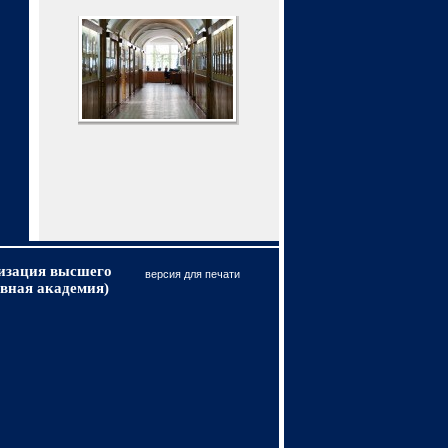
низация высшего
версия для печати
вная академия)