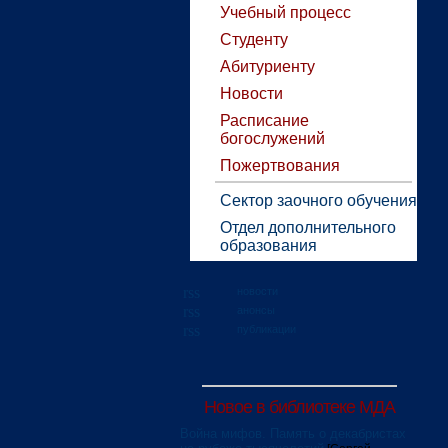
Учебный процесс
Студенту
Абитуриенту
Новости
Расписание
богослужений
Пожертвования
Сектор заочного обучения
Отдел дополнительного
образования
новости
анонсы
публикации
Новое в библиотеке МДА
Война мифов. Память о декабристах