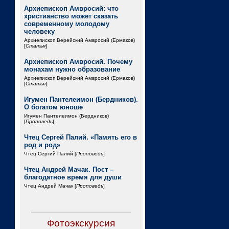
Архиепископ Амвросий: что
христианство может сказать
современному молодому
человеку
Архиепископ Верейский Амвросий (Ермаков)
[
Статья
]
Архиепископ Амвросий. Почему
монахам нужно образование
Архиепископ Верейский Амвросий (Ермаков)
[
Статья
]
Игумен Пантелеимон (Бердников).
О богатом юноше
Игумен Пантелеимон (Бердников)
[
Проповедь
]
Чтец Сергей Палий. «Память его в
род и род»
Чтец Сергий Палий [
Проповедь
]
Чтец Андрей Мачак. Пост –
благодатное время для души
Чтец Андрей Мачак [
Проповедь
]
Фотоэкскурсия