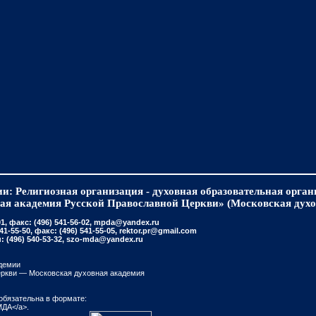
и: Религиозная организация - духовная образовательная орга
ая академия Русской Православной Церкви» (Московская духо
, факс: (496) 541-56-02, mpda@yandex.ru
-55-50, факс: (496) 541-55-05, rektor.pr@gmail.com
(496) 540-53-32, szo-mda@yandex.ru
демии
еркви — Московская духовная академия
обязательна в формате:
МДА</a>.