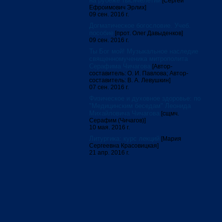
на рубеже тысячелетий
[Сергей
Ефроимович Эрлих]
09 сен. 2016 г.
Догматическое богословие. Учеб.
пособие
[прот. Олег Давыденков]
09 сен. 2016 г.
Ты Бог мой! Музыкальное наследие
священномученика митрополита
Серафима Чичагова
[Автор-
составитель: О. И. Павлова; Автор-
составитель: В. А. Левушкин]
07 сен. 2016 г.
Физическое и духовное здоровье: по
"Медицинским беседам" Леонида
Михайловича Чичагова
[сщмч.
Серафим (Чичагов)]
10 мая. 2016 г.
Литургика: курс лекций
[Мария
Сергеевна Красовицкая]
21 апр. 2016 г.