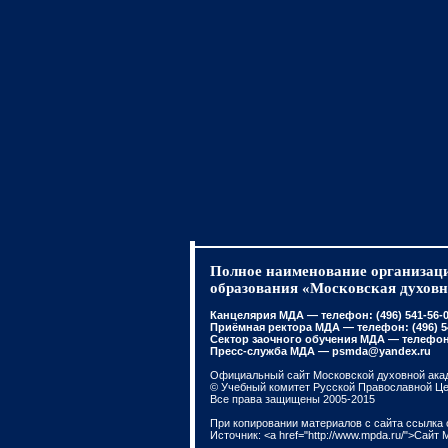
Полное наименование организаци
образования «Московская духовн
Канцелярия МДА — телефон: (496) 541-56-01
Приёмная ректора МДА — телефон: (496) 541
Сектор заочного обучения МДА — телефон: 
Пресс-служба МДА — psmda@yandex.ru
Официальный сайт Московской духовной ака
© Учебный комитет Русской Православной Ц
Все права защищены 2005-2015
При копировании материалов с сайта ссылка 
Источник: <a href="http://www.mpda.ru/">Сайт 