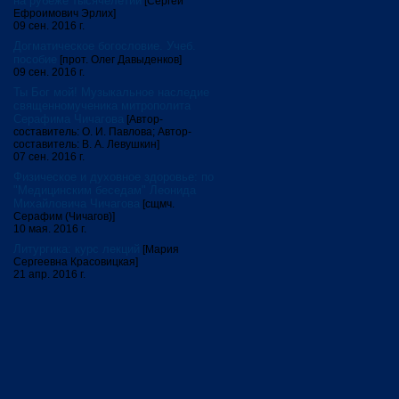
на рубеже тысячелетий
[Сергей
Ефроимович Эрлих]
09 сен. 2016 г.
Догматическое богословие. Учеб.
пособие
[прот. Олег Давыденков]
09 сен. 2016 г.
Ты Бог мой! Музыкальное наследие
священномученика митрополита
Серафима Чичагова
[Автор-
составитель: О. И. Павлова; Автор-
составитель: В. А. Левушкин]
07 сен. 2016 г.
Физическое и духовное здоровье: по
"Медицинским беседам" Леонида
Михайловича Чичагова
[сщмч.
Серафим (Чичагов)]
10 мая. 2016 г.
Литургика: курс лекций
[Мария
Сергеевна Красовицкая]
21 апр. 2016 г.