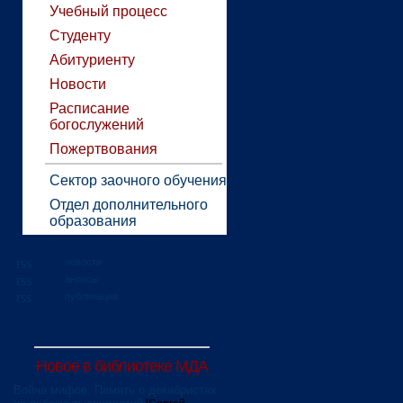
Учебный процесс
Студенту
Абитуриенту
Новости
Расписание
богослужений
Пожертвования
Сектор заочного обучения
Отдел дополнительного
образования
новости
анонсы
публикации
Новое в библиотеке МДА
Война мифов. Память о декабристах