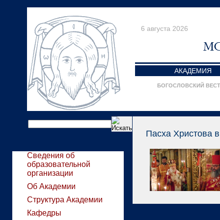
6 августа 2026
АКАДЕМИЯ
БОГОСЛОВСКИЙ ВЕС
Пасха Христова в
Сведения об
образовательной
организации
Об Академии
Структура Академии
Кафедры