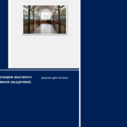
низация высшего
версия для печати
вная академия)