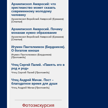
Архиепископ Амвросий: что
христианство может сказать
современному молодому
человеку
Архиепископ Верейский Амвросий (Ермаков)
[
Статья
]
Архиепископ Амвросий. Почему
монахам нужно образование
Архиепископ Верейский Амвросий (Ермаков)
[
Статья
]
Игумен Пантелеимон (Бердников).
О богатом юноше
Игумен Пантелеимон (Бердников)
[
Проповедь
]
Чтец Сергей Палий. «Память его в
род и род»
Чтец Сергий Палий [
Проповедь
]
Чтец Андрей Мачак. Пост –
благодатное время для души
Чтец Андрей Мачак [
Проповедь
]
Фотоэкскурсия