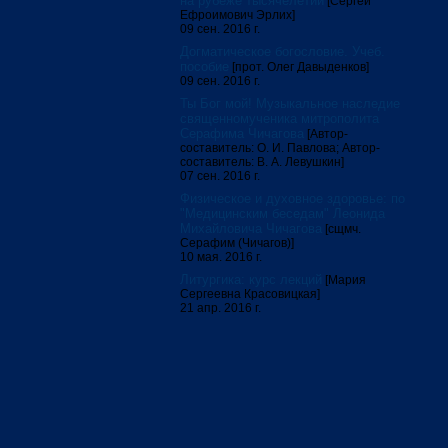
на рубеже тысячелетий
[Сергей
Ефроимович Эрлих]
09 сен. 2016 г.
Догматическое богословие. Учеб.
пособие
[прот. Олег Давыденков]
09 сен. 2016 г.
Ты Бог мой! Музыкальное наследие
священномученика митрополита
Серафима Чичагова
[Автор-
составитель: О. И. Павлова; Автор-
составитель: В. А. Левушкин]
07 сен. 2016 г.
Физическое и духовное здоровье: по
"Медицинским беседам" Леонида
Михайловича Чичагова
[сщмч.
Серафим (Чичагов)]
10 мая. 2016 г.
Литургика: курс лекций
[Мария
Сергеевна Красовицкая]
21 апр. 2016 г.