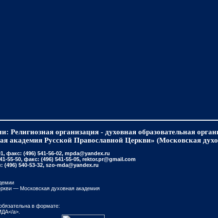
и: Религиозная организация - духовная образовательная орга
ая академия Русской Православной Церкви» (Московская духо
, факс: (496) 541-56-02, mpda@yandex.ru
-55-50, факс: (496) 541-55-05, rektor.pr@gmail.com
(496) 540-53-32, szo-mda@yandex.ru
демии
еркви — Московская духовная академия
обязательна в формате:
МДА</a>.