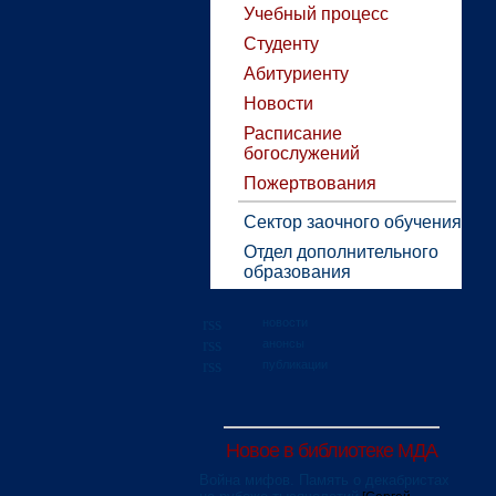
Учебный процесс
Студенту
Абитуриенту
Новости
Расписание
богослужений
Пожертвования
Сектор заочного обучения
Отдел дополнительного
образования
новости
анонсы
публикации
Новое в библиотеке МДА
Война мифов. Память о декабристах