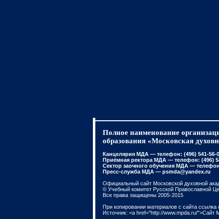
Полное наименование организаци
образования «Московская духовн
Канцелярия МДА — телефон: (496) 541-56-01
Приёмная ректора МДА — телефон: (496) 541
Сектор заочного обучения МДА — телефон: 
Пресс-служба МДА — psmda@yandex.ru
Официальный сайт Московской духовной ака
© Учебный комитет Русской Православной Ц
Все права защищены 2005-2015
При копировании материалов с сайта ссылка 
Источник: <a href="http://www.mpda.ru/">Сайт 