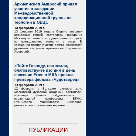
Архиепископ Амвросий принял
участие в заседании
Межведомственной
координационной группы по
теологии в ОВЦС
14 февраля 2019 г.
13 февраля 2019 года в Отделе внешних
церковных связей состоялось заседание
Межведомственной координационной группы
по преподаванию теологии в вузах. В
заседании принял участие ректор Московской
духовной академии архиепископ Верейский
Амвросий.
«Пойте Господу, вся земля,
благовествуйте изо дня в день
спасение Его»: в МДА прошла
премьера фильма «Чудотворец»
13 февраля 2019 г.
12 февраля в Большом актовом зале
Московской духовной академии состоялась
премьера фильма «Чудотворец» с
презентацией профессора ВГИКа
Станислава Михайловича Соколова,
режиссера-постановщика картины.
ПУБЛИКАЦИИ