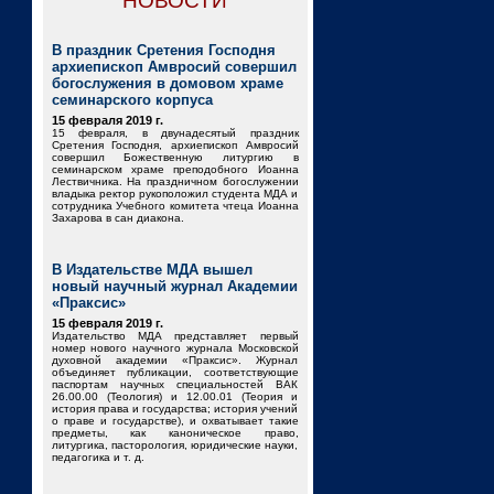
НОВОСТИ
В праздник Сретения Господня
архиепископ Амвросий совершил
богослужения в домовом храме
семинарского корпуса
15 февраля 2019 г.
15 февраля, в двунадесятый праздник
Сретения Господня, архиепископ Амвросий
совершил Божественную литургию в
семинарском храме преподобного Иоанна
Лествичника. На праздничном богослужении
владыка ректор рукоположил студента МДА и
сотрудника Учебного комитета чтеца Иоанна
Захарова в сан диакона.
В Издательстве МДА вышел
новый научный журнал Академии
«Праксис»
15 февраля 2019 г.
Издательство МДА представляет первый
номер нового научного журнала Московской
духовной академии «Праксис». Журнал
объединяет публикации, соответствующие
паспортам научных специальностей ВАК
26.00.00 (Теология) и 12.00.01 (Теория и
история права и государства; история учений
о праве и государстве), и охватывает такие
предметы, как каноническое право,
литургика, пасторология, юридические науки,
педагогика и т. д.