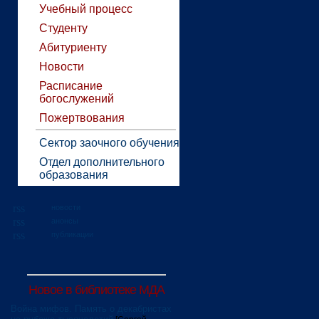
Учебный процесс
Студенту
Абитуриенту
Новости
Расписание
богослужений
Пожертвования
Сектор заочного обучения
Отдел дополнительного
образования
новости
анонсы
публикации
Новое в библиотеке МДА
Война мифов. Память о декабристах