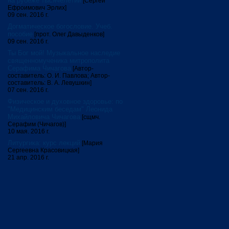
на рубеже тысячелетий
[Сергей
Ефроимович Эрлих]
09 сен. 2016 г.
Догматическое богословие. Учеб.
пособие
[прот. Олег Давыденков]
09 сен. 2016 г.
Ты Бог мой! Музыкальное наследие
священномученика митрополита
Серафима Чичагова
[Автор-
составитель: О. И. Павлова; Автор-
составитель: В. А. Левушкин]
07 сен. 2016 г.
Физическое и духовное здоровье: по
"Медицинским беседам" Леонида
Михайловича Чичагова
[сщмч.
Серафим (Чичагов)]
10 мая. 2016 г.
Литургика: курс лекций
[Мария
Сергеевна Красовицкая]
21 апр. 2016 г.