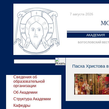
7 августа 2026
АКАДЕМИЯ
БОГОСЛОВСКИЙ ВЕС
Пасха Христова в
Сведения об
образовательной
организации
Об Академии
Структура Академии
Кафедры