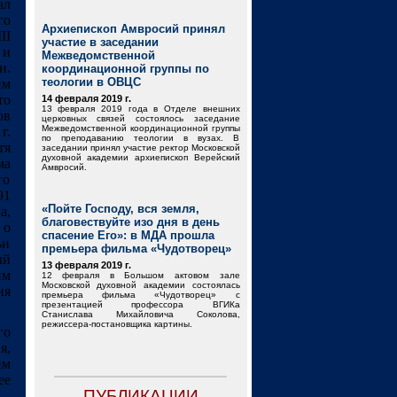
ал
го
Архиепископ Амвросий принял
II
участие в заседании
 и
Межведомственной
и.
координационной группы по
теологии в ОВЦС
им
то
14 февраля 2019 г.
13 февраля 2019 года в Отделе внешних
ов
церковных связей состоялось заседание
Межведомственной координационной группы
г.
по преподаванию теологии в вузах. В
тя
заседании принял участие ректор Московской
духовной академии архиепископ Верейский
ма
Амвросий.
го
91
«Пойте Господу, вся земля,
а,
благовествуйте изо дня в день
 о
спасение Его»: в МДА прошла
ьи
премьера фильма «Чудотворец»
ый
13 февраля 2019 г.
им
12 февраля в Большом актовом зале
Московской духовной академии состоялась
ия
премьера фильма «Чудотворец» с
презентацией профессора ВГИКа
Станислава Михайловича Соколова,
режиссера-постановщика картины.
го
я,
им
ее
ПУБЛИКАЦИИ