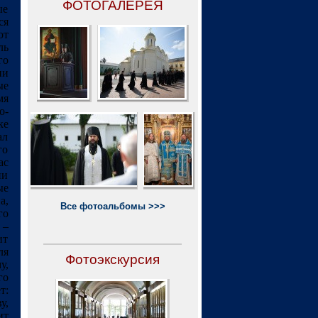
ФОТОГАЛЕРЕЯ
ые
ся
от
ль
го
ни
ые
мя
о-
ке
ал
го
ас
ни
ые
а,
Все фотоальбомы >>>
го
 –
ит
ля
Фотоэкскурсия
у,
го
т:
у,
ит