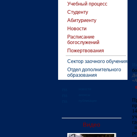
Учебный процесс
Студенту
Абитуриенту
Новости
Расписание
богослужений
Пожертвования
Сектор заочного обучения
Ие
Отдел дополнительного
бо
образования
До
«А
0
новости
анонсы
П
публикации
пр
14
уч
г
Видео
п
р