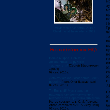
мо
д
мо
пр
и
По
Гр
Рождество в Академии 2019 /
Christmas at the Academy 2019
че
то
ка
п
Новое в библиотеке МДА
пр
не
Война мифов. Память о
го
декабристах на рубеже
бл
тысячелетий
[Сергей Ефроимович
Ма
Эрлих]
св
09 сен. 2016 г.
Ма
Догматическое богословие. Учеб.
с
пособие
[прот. Олег Давыденков]
Хр
09 сен. 2016 г.
Ты Бог мой! Музыкальное
С
наследие священномученика
Ма
митрополита Серафима Чичагова
в 
[Автор-составитель: О. И. Павлова;
б
Автор-составитель: В. А. Левушкин]
07 сен. 2016 г.
зн