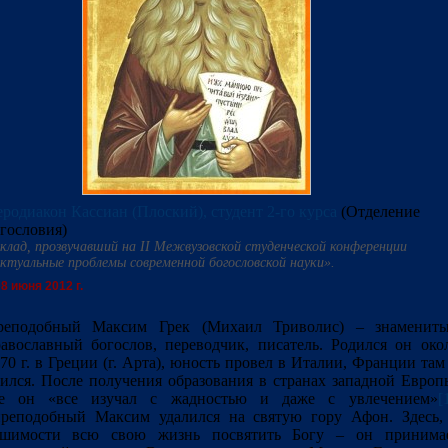
родиакон Кассиан (Плоский), студент 2-го курса
(Отделение
гословия)
клад, прозвучавший на II Межвузовской студенческой конференции
ктуальные проблемы современной богословской науки».
8 июня 2012 г.
реподобный Максим Грек (Михаил Триволис) – знаменит
авославный богослов, переводчик, писатель. Родился он око
70 г. в Греции (г. Арта), юность провел в Италии, Франции там
ился. После получения образования в странах западной Европ
де он «все изучал с жадностью и даже с увлечением»
[
реподобный Максим удалился на святую гору Афон. Здесь,
ешимости всю свою жизнь посвятить Богу – он принима