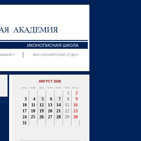
ИКОНОПИСНАЯ ШКОЛА
КАБИНЕТ
МИССИОНЕРСКИЙ ОТДЕЛ
АВГУСТ 2026
понд.
втор.
сред.
четв.
пятн.
субб.
воскр.
1
2
3
4
5
6
7
8
9
ечати
10
11
12
13
14
15
16
17
18
19
20
21
22
23
24
25
26
27
28
29
30
31