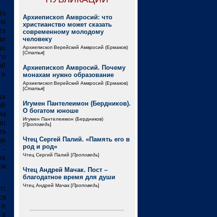
то
Архиепископ Амвросий: что
ым
христианство может сказать
та
современному молодому
ии
человеку
ию
Архиепископ Верейский Амвросий (Ермаков)
[
Статья
]
го
ой
Архиепископ Амвросий. Почему
 и
монахам нужно образование
Архиепископ Верейский Амвросий (Ермаков)
[
Статья
]
ка
Игумен Пантелеимон (Бердников).
ой
О богатом юноше
на
Игумен Пантелеимон (Бердников)
ни
[
Проповедь
]
ть
ак
Чтец Сергей Палий. «Память его в
род и род»
 –
Чтец Сергий Палий [
Проповедь
]
на
им
Чтец Андрей Мачак. Пост –
благодатное время для души
Чтец Андрей Мачак [
Проповедь
]
т:
ся
 и
 в