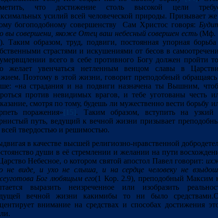
тметить, что достижение столь высокой цели требу
ксимальных усилий всей человеческой природы. Призывает же
ому богоподобному совершенству Сам Христос говоря:
Буди
о вы совершени, якоже Отец ваш небесный совершен есть
(Мф. 
). Таким образом, труд, подвиги, постоянная упорная борьба
бственными страстями и искушениями от бесов в самоотречен
умервщлении всего в себе противного Богу должен пройти то
то желает увенчаться нетленным венцом славы в Царств
жием. Поэтому в этой жизни, говорит преподобный обращаясь
ше: «на страдания и на подвиги назначена ты Вышним, что
роться против невидимых врагов, и тебе уготованы честь и
казание, смотря по тому, будешь ли мужественно вести борьбу и
рпеть поражения»
[15]
. Таким образом, вступить на узкий
рнистый путь, ведущий к вечной жизни призывает преподобн
 всей твердостью и решимостью.
двигая в качестве высшей религиозно-нравственной добродете
стоянство души в её стремлении и желании на пути восхожден
Царство Небесное, о котором святой апостол Павел говорит:
их
о не виде, и ухо не слыша, и на сердце человеку не взыдош
еуготова Бог любящым его
(1 Кор. 2.9), преподобный Максим 
ытается выразить неизреченное или изобразить реальнос
удущей вечной жизни какимибы то ни было средствами.
центирует внимание на средствах и способах достижения эт
ли.