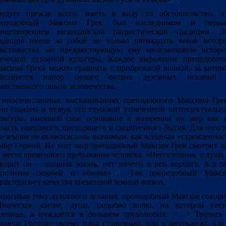
ледует прежде всего, иметь в виду то обстоятельство, ч
реподобный Максим Грек был наследником и перв
лицетворением византийской патристической традиции. Э
адиция имела за собой не только пятнадцать веков истор
ристианства, но предшествующую ему многовековую истор
еческой духовной культуры. Каждое выражение преподобно
ксима Грека можно сравнить с прибрежной волной, за котор
увствуется напор целого океана духовных исканий
авственного опыта человечества.
 многочисленных высказываниях преподобного Максима Гре
но слышен и отзвук его глубокой утонченной интеллектуальн
льтуры, имевшей свое основание в воззрении на мир как 
ласть ущербного, преходящего и скоротечного бытия. Для него 
о земное не являетсястоль значимым, как всецелая устремленнос
мир Горний. На этот мир преподобный Максим Грек смотрит к
 место временного пребывания человека. «Непостоянна, о душа,
ворит он – здешняя жизнь, нет ничего в ней верного, вся о
сполнена скорбей и обмана»
[9]
. Так преподобный Макс
рактеризует качества временной земной жизни.
трагивая тему духовного делания, преподобный Максим говори
Иноческое житие, душа, подобно полю, на котором сеет
шеница, и нуждается в большом трудолюбии. <…> Трудись
инеси Господу своему плод сторичный, или в шестьдесят, или