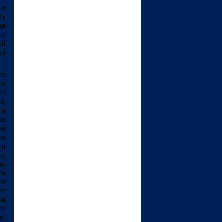
ые
му
да
 и
ий
ал
ие
го
аз
я,
 и
шь
ым
им
 и
л,
ад
ом
ия
ие
ки
ее
о,