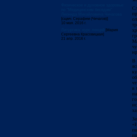
Физическое и духовное здоровье:
С
по "Медицинским беседам"
п
Леонида Михайловича Чичагова
[сщмч. Серафим (Чичагов)]
о
10 мая. 2016 г.
тр
Литургика: курс лекций
х
[Мария
Сергеевна Красовицкая]
гр
21 апр. 2016 г.
Ма
ч
нр
В
яс
ку
об
чт
в 
на
го
и
ха
За
«
п
пр