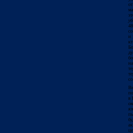
о
ма
эт
уб
48
со
и 
к
Бо
ду
бо
на
те
те
со
Вы
по
в 
ок
яж
п
б
ак
це