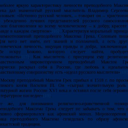
иболее яркую характеристику личности преподобного Макси
река дал знаменитый русский мыслитель Владимир Сергеев
ловьев: «Истинно русский человек, – говорит он – христиани
о убеждению лучших представителей русского самосознани
лон благоволения ко всему человеческому – к добру, красоте
авде в каждом смертном»
[16]
. Характеризуя моральный принц
аимоотношений преподобного Максима Грека, Соловьев пиш
Для него нет имён, нет званий и положений, а есть друг
ловеческая личность, ищущая правды и добра, заключающая
ебе искру Божию, которую следует найти, пробудит
толковать»
[17]
. Как мыслитель с присущим ему религиозн
равственным мировоззрением преподобный Максим Гр
ворчески раскрыл себя в России, где любовь к идеально
авственному совершенству есть «идеал русского мыслителя»
[18]
Москву преподобный Максим Грек прибыл в 1518 г. по прось
ликого князя Василия III. Он «сыграл значительную роль
льтурной жизни России XVI века и оставил после себя огромн
тературное наследие»
[19]
.
се же, для понимания религиозно-нравственной позиц
еподобного Максима Грека следует не забывать о том, что 
уховно сформировался как афонский монах. Мировоззрения
тика преподобного Максима созидалась по образу афонск
ихастской традиции.