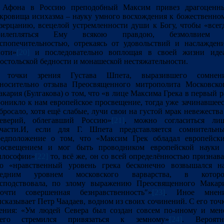
 Афона в Россию преподобный Максим привез драгоценн
кровища исихазма – науку умного восхождения к божественно
зерцанию, всецелой устремленности души к Богу, чтобы «всег
рилепляться Ему всякою правдою, безмолвием
спопечительностью, отрекаясь от удовольствий и наслажден
оти»
[20]
и последовательно воплощая в своей жизни иде
остольской бедности и монашеской нестяжательности.
 точки зрения Густава Шпета, выразившего сомнен
носительно отзыва Преосвященного митрополита Московско
кария (Булгакова) о том, что «в лице Максима Грека в первый р
оникло к нам европейское просвещение, тогда уже зачинавшеес
бросало, хотя ещё слабые, лучи свои на густой мрак невежества
уеверий, облегавший Россию»
[21]
, можно согласиться ли
тчасти.И, если для Г. Шпета представляется сомнительн
редположение о том, что «Максим Грек обладал европейск
росвещением и мог быть проводником европейской науки
илософии»
[22]
то, всё же, он со всей определённостью признава
то «нравственный уровень грека бесконечно возвышался н
редним уровнем московского варварства, в котор
осподствовала, по злому выражению Преосвященного Макар
почти совершенная безнравственность″»
[23]
. Иное мнен
сказывает Петр Чаадаев, водном из своих сочинений. С его точ
ения: «Ум людей Севера был создан совсем по-иному и мен
сего стремился привязаться к земному»
[24]
. Вероятн