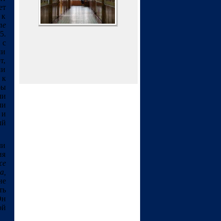
ет
 к
те
5.
 с
ии
т,
ии
 к
бы
ли
ли
 и
ый
ли
ия
же
а,
не
ть
Он
ой