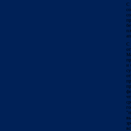
С
со
со
п
бе
пл
ап
С
от
Ма
пр
и 
с
о
п
п
ф
ч
с
г
″
вы
зр
в