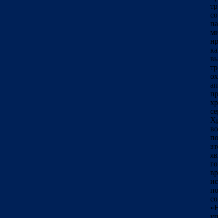
тр
со
па
м
нр
ка
в
т
о
ап
п
хр
се
Хр
в
по
эт
яв
г
вр
и
по
со
«
уп