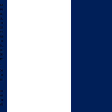
ма
ич
н,
я,
 и
ип
ет
ая
 в
ь,
о-
ек
му
.
бе
 в
ое
ии
он
 и
ой