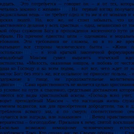
идцать. Это потребуется – говорит он – и от тех, котор
четались законно с женами»
[10]
. На первый взгляд получает
радоксальная вещь – он требует одно и то же и от монахов и 
ирских людей. Но, все же, не стоит забывать, что це
авственного делания у всех христиан – одна, независимо от то
кой образ служения Богу в прохождении жизненного пути о
ыбрали. По причине единства цели – одинаковы и моральн
ребования. Эти требования не сложны, но в то же вре
хватывают все стороны человеческого бытия – «Живи п
остольски»
[11]
, – в этой краткой лаконичной формулиров
реподобный Максим сумел выразить этический иде
истианства. «Милость, оказанная нищим, и любовь от чисто
рдца ко Господу и ко всем людям, – вот все, чего ждет от н
истос Бог; без этого же, все остальное не приносит пользы, - 
оздержание в пище, ни продолжительные молитвенн
двиги»
[12]
. Сама нравственность не является целью христианин
о условие на пути к спасению, средствами достижения которо
ляются все виды христианской аскезы. «Господь ясно учит,
оворит преподобный Максим – что настоящая жизнь служ
еменем подвигов, как для приобретения добродетели, так и д
стребления всякого зла, а по смерти соответственно сем
лучается или награда, или наказание»
[13]
. Венец нравственно
вершенства – богоподобие. Призывая к нему, святой восклицае
Насколько возможно немощному человеческому естеств
одобляемся Тому, Кто создал нас по Своему образу»
[14]
. Сто