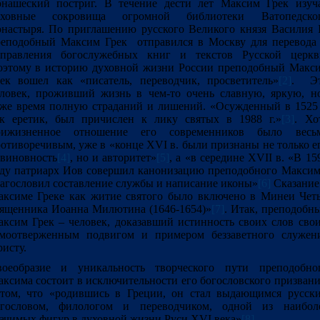
нашеский постриг. В течение дести лет Максим Грек изуч
уховные сокровища огромной библиотеки Ватопедско
настыря. По приглашению русского Великого князя Василия I
еподобный Максим Грек отправился в Москву для перевода
справления богослужебных книг и текстов Русской церкв
этому в историю духовной жизни России преподобный Макс
ек вошел как «писатель, переводчик, просветитель»
[2]
. Э
ловек, проживший жизнь в чем-то очень славную, яркую, н
же время полную страданий и лишений. «Осужденный в 1525 
к еретик, был причислен к лику святых в 1988 г.»
[3]
. Хо
рижизненное отношение его современников было весь
отиворечивым, уже в «конце XVI в. были признаны не только е
виновность
[4]
, но и авторитет»
[5]
, а «в середине XVII в. «В 15
ду патриарх Иов совершил канонизацию преподобного Максим
агословил составление службы и написание иконы»
[6]
Сказание
ксиме Греке как житие святого было включено в Минеи Чет
ященника Иоанна Милютина (1646-1654)»
[7]
. Итак, преподобн
ксим Грек – человек, доказавший истинность своих слов сво
амоотверженным подвигом и примером беззаветного служен
исту.
воеобразие и уникальность творческого пути преподобно
ксима состоит в исключительности его богословского призвани
том, что «родившись в Греции, он стал выдающимся русск
огословом, филологом и переводчиком, одной из наибол
ачимых фигур в духовной жизни Руси XVI века»
[8]
.