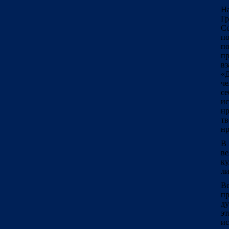
На
Г
Со
п
по
пр
вз
«
че
с
ис
н
т
нр
В 
ве
ку
ли
В
пр
д
э
ис