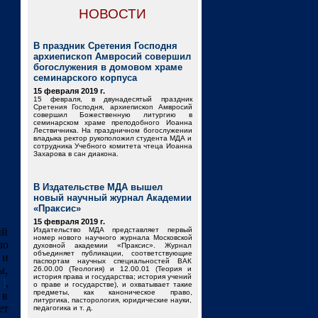
НОВОСТИ
В праздник Сретения Господня
архиепископ Амвросий совершил
богослужения в домовом храме
семинарского корпуса
15 февраля 2019 г.
15 февраля, в двунадесятый праздник
Сретения Господня, архиепископ Амвросий
совершил Божественную литургию в
семинарском храме преподобного Иоанна
Лествичника. На праздничном богослужении
владыка ректор рукоположил студента МДА и
сотрудника Учебного комитета чтеца Иоанна
Захарова в сан диакона.
В Издательстве МДА вышел
новый научный журнал Академии
«Праксис»
15 февраля 2019 г.
ый
Издательство МДА представляет первый
номер нового научного журнала Московской
ло
духовной академии «Праксис». Журнал
объединяет публикации, соответствующие
 и
паспортам научных специальностей ВАК
ы,
26.00.00 (Теология) и 12.00.01 (Теория и
история права и государства; история учений
1]
,
о праве и государстве), и охватывает такие
предметы, как каноническое право,
 в
литургика, пасторология, юридические науки,
ет
педагогика и т. д.