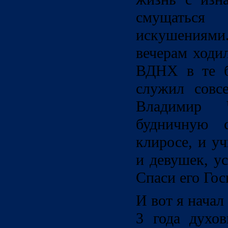
смущатьс
искушениями.
вечерам ходи
ВДНХ в те б
служил совс
Владимир 
будничную с
клиросе, и у
и девушек, у
Спаси его Гос
И вот я начал
3 года духов