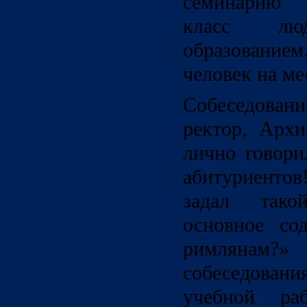
семинарию 
класс л
образование
человек на м
Собеседован
ректор, Архи
лично говори
абитуриент
задал тако
основное со
римляна
собеседован
учебной раб