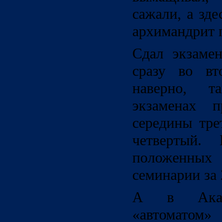
сажали, а зд
архимандрит 
Сдал экзаме
сразу во вт
наверно, т
экзаменах п
середины тре
четвертый.
положенных 
семинарии за 
А в Акаде
«автоматом»