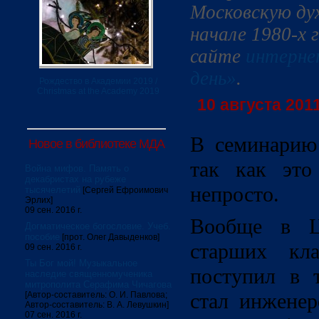
Московскую ду
начале 1980-х 
сайте
интерне
день»
.
Рождество в Академии 2019 /
Christmas at the Academy 2019
10 августа 2011
В семинарию 
Новое в библиотеке МДА
так как это
Война мифов. Память о
декабристах на рубеже
непросто.
тысячелетий
[Сергей Ефроимович
Эрлих]
09 сен. 2016 г.
Вообще в Ц
Догматическое богословие. Учеб.
пособие
[прот. Олег Давыденков]
старших кл
09 сен. 2016 г.
Ты Бог мой! Музыкальное
поступил в т
наследие священномученика
митрополита Серафима Чичагова
стал инженер
[Автор-составитель: О. И. Павлова;
Автор-составитель: В. А. Левушкин]
07 сен. 2016 г.