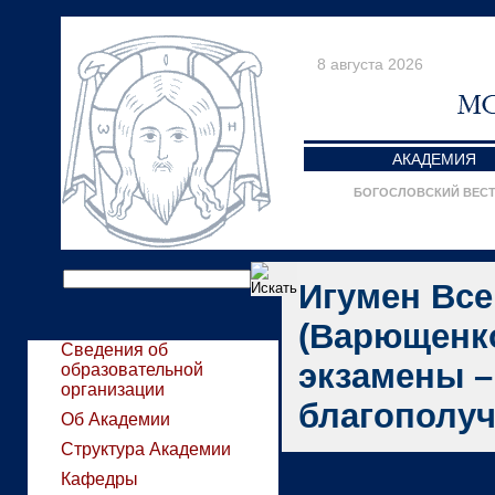
8 августа 2026
АКАДЕМИЯ
БОГОСЛОВСКИЙ ВЕС
Игумен Вс
(Варющенко
Сведения об
экзамены –
образовательной
организации
благополуч
Об Академии
Структура Академии
Кафедры