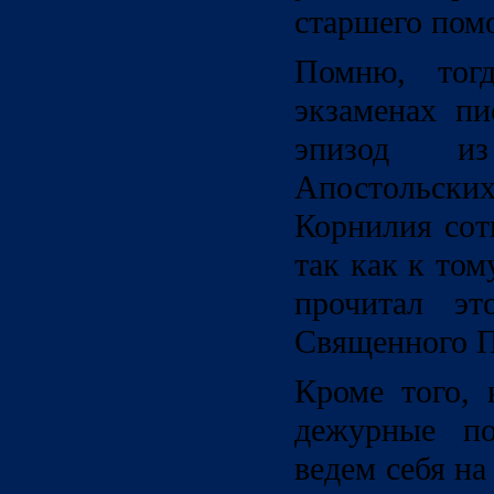
старшего пом
Помню, тогд
экзаменах п
эпизод и
Апостольс
Корнилия сот
так как к то
прочитал эт
Священного П
Кроме того, 
дежурные п
ведем себя на