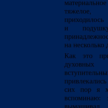
материальное
тяжелое,
приходило
и подушк
принадлежнос
на несколько 
Как это пр
духовных
вступител
привлекалис
сих пор я 
вспоминаю: 
вымащивал,