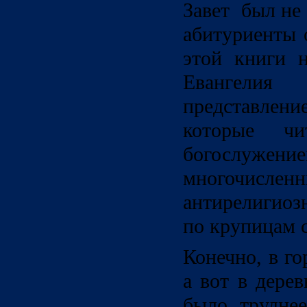
Завет был не
абитуриенты 
этой книги 
Евангелия
представлен
которые ч
богослуж
многочи
антирелигио
по крупицам 
Конечно, в го
а вот в дере
было трудне