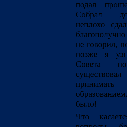
подал проше
Собрал до
неплохо сда
благополучно
не говорил, п
позже я узн
Совета п
существова
принимать
образование
было!
Что касаетс
вопросы б