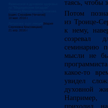
таясь, чтобы 
Физическое и духовное здоровье:
по "Медицинским беседам"
Потом позна
Леонида Михайловича Чичагова
[сщмч. Серафим (Чичагов)]
10 мая. 2016 г.
из Троице-Се
Литургика: курс лекций
[Мария
Сергеевна Красовицкая]
к нему, наве
21 апр. 2016 г.
созревал 
семинарию п
мысли не бы
программиста
какое-то вре
увидел слож
духовной жи
Например,
приходил на