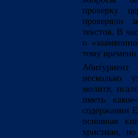
проверку це
проверяли з
текстов. В ча
о «заамвонно
тому времени
Абитуриент
несколько у
молитв, псал
иметь какое
содержании Е
основная кн
христиан, н