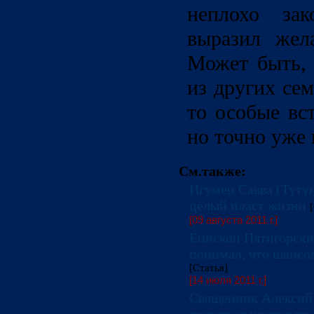
неплохо за
выразил жел
Может быть, 
из других се
то особые вс
но точно уже
См.также:
Игумен Савва (Туту
целый пласт жизни
[09 августа 2011 г.]
Епископ Пятигорски
понимал, что шансо
[Статья]
[14 июля 2011 г.]
Священник Алексий 