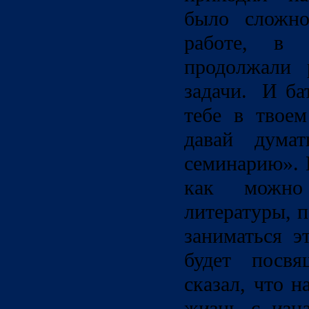
было сложно
работе, в 
продолжали 
задачи. И ба
тебе в твое
давай дума
семинарию». 
как можно
литературы, 
заниматься э
будет посв
сказал, что 
жизнь с изн