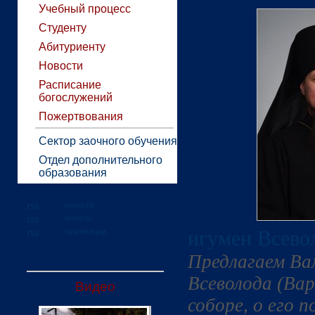
Учебный процесс
Студенту
Абитуриенту
Новости
Расписание
богослужений
Пожертвования
Сектор заочного обучения
Отдел дополнительного
образования
новости
анонсы
игумен Всево
публикации
Предлагаем Ва
Всеволода (Ва
Видео
соборе, о его 