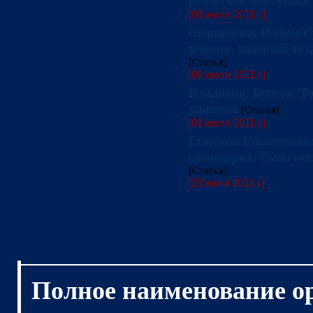
решиться поступать
[08 июля 2011 г.]
Священник Вадим Су
ученик, главный экз
[Статья]
[06 июля 2011 г.]
Владимир Бурега: То
удивило
[Статья]
[01 июля 2011 г.]
Епископ Саратовски
семинарию было не
[Статья]
[29 июня 2011 г.]
Полное наименование о