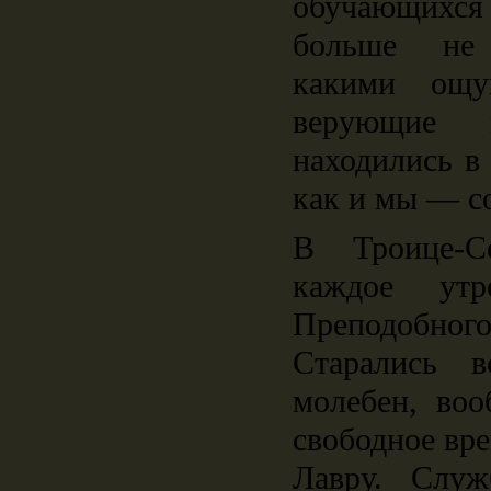
обучающих
больше не
какими ощ
верующие 
находились в
как и мы ― с
В Троице-С
каждое ут
Преподобного
Старались в
молебен, воо
свободное вре
Лавру. Слу