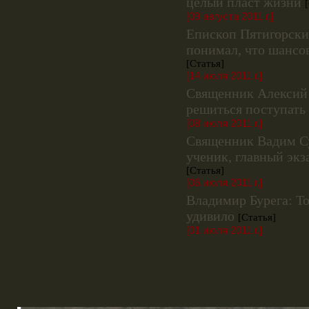
целый пласт жизни
[09 августа 2011 г.]
Епископ Пятигорски
понимал, что шансо
[Статья]
[14 июля 2011 г.]
Священник Алексий 
решиться поступать
[08 июля 2011 г.]
Священник Вадим Су
ученик, главный экз
[Статья]
[06 июля 2011 г.]
Владимир Бурега: То
удивило
[Статья]
[01 июля 2011 г.]