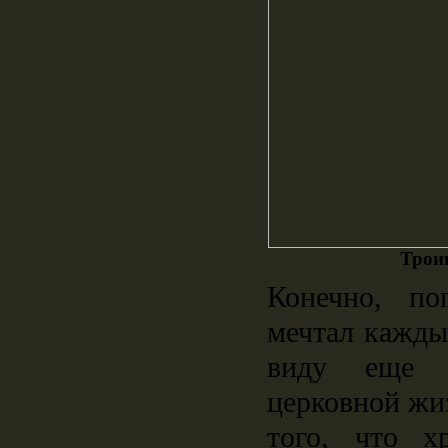
Трои
Конечно, по
мечтал кажды
виду еще о
церковной жи
того, что х