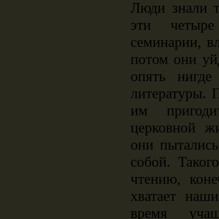
Люди знали т
эти четыр
семинарии, в
потом они уй
опять нигде
литературы. 
им пригоди
церковной ж
они пытались
собой. Таког
чтению, коне
хватает наш
время уча