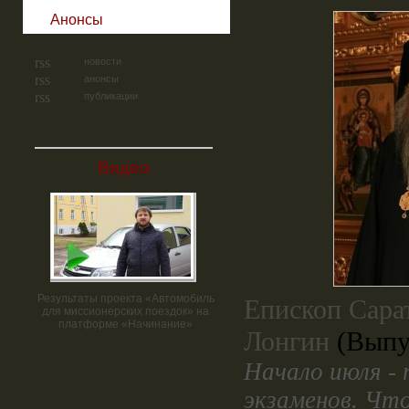
Анонсы
новости
анонсы
публикации
Видео
Результаты проекта «Автомобиль
Епископ Сара
для миссионерских поездок» на
платформе «Начинание»
Лонгин
(Выпу
Начало июля -
экзаменов. Что