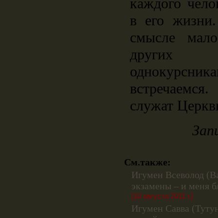
каждого чел
в его жизни
смысле мало
других 
однокурсни
встречаемся.
служат Церкв
Зап
См.также:
Игумен Всеволод (В
экзамены – и меня б
[10 августа 2011 г.]
Игумен Савва (Туту