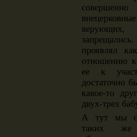
совершенн
внецерков
верующих
запрещалис
проявлял ка
отношению к
ее к учас
достаточно б
какое-то дру
двух-трех баб
А тут мы ок
таких же