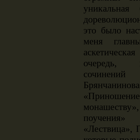
уникальная 
дореволюцио
это было нас
меня главн
аскетическая
очередь, 
сочинений 
Брянчани
«Приношен
монашеств
поучения
«Лествица», 
которые полн