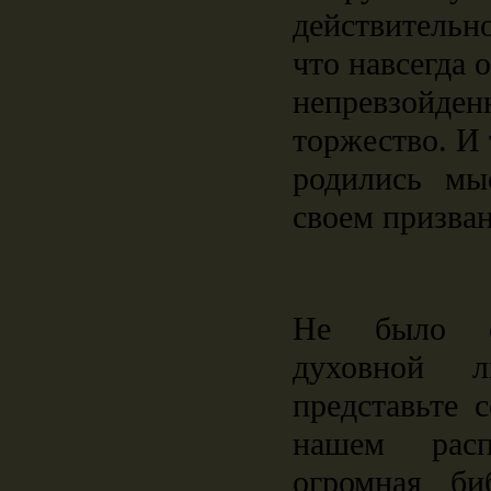
действительн
что навсегда 
непревзой
торжество. И 
родились мы
своем призва
Не было с
духовной л
представьте 
нашем расп
огромная биб