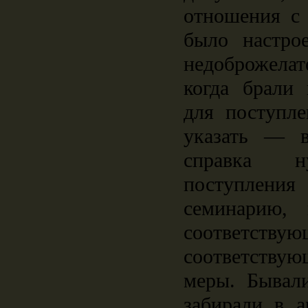
отношения с 
было настро
недоброжел
когда брали
для поступле
указать ― в
справка 
поступле
семинарию,
соответств
соответствую
меры. Бывали
забирали в 