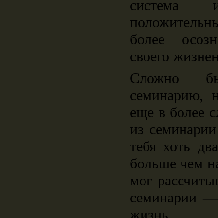
система
положитель
более осоз
своего жизнен
Сложно б
семинарию, н
еще в более 
из семинарии
тебя хоть дв
больше чем н
мог рассчиты
семинарии ―
жизнь.