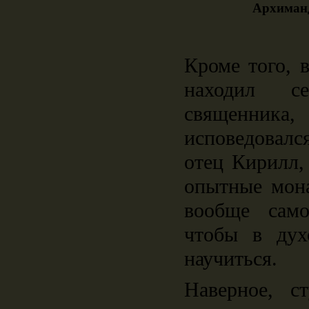
Архиман
Кроме того, 
находил с
священн
исповедовалс
отец Кирилл,
опытные мона
вообще само
чтобы в дух
научиться.
Наверное, с