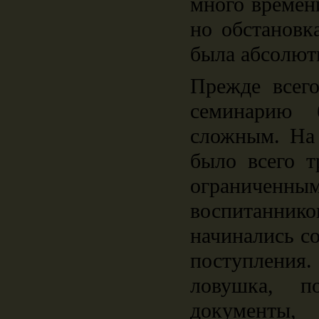
много времен
но обстановк
была абсолют
Прежде всего
семинарию 
сложным. На
было всего т
огранич
воспитанн
начинались с
поступлени
ловушка, п
документы