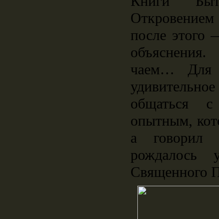
Книги Быт
Откровением
после этого 
объяснения.
чаем… Для 
удивительно
общаться с
опытным, кот
а говорил 
рождалось 
Священного П