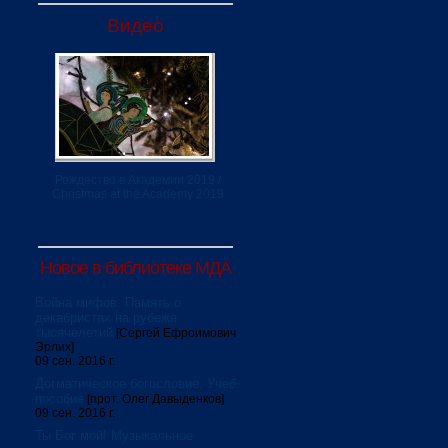
Видео
Рождество в Академии 2019 /
Christmas at the Academy 2019
Новое в библиотеке МДА
Война мифов. Память о
декабристах на рубеже
тысячелетий
[Сергей Ефроимович
Эрлих]
09 сен. 2016 г.
Догматическое богословие. Учеб.
пособие
[прот. Олег Давыденков]
09 сен. 2016 г.
Ты Бог мой! Музыкальное