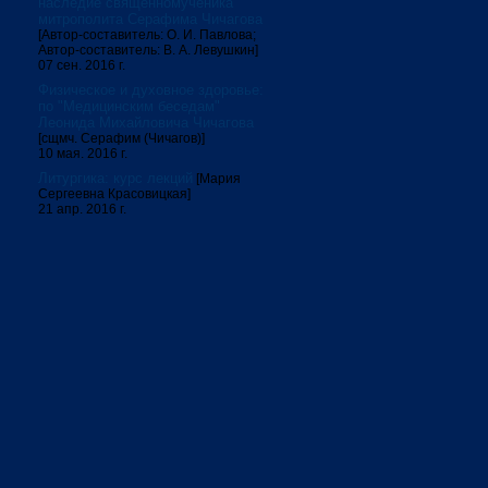
наследие священномученика
митрополита Серафима Чичагова
[Автор-составитель: О. И. Павлова;
Автор-составитель: В. А. Левушкин]
07 сен. 2016 г.
Физическое и духовное здоровье:
по "Медицинским беседам"
Леонида Михайловича Чичагова
[сщмч. Серафим (Чичагов)]
10 мая. 2016 г.
Литургика: курс лекций
[Мария
Сергеевна Красовицкая]
21 апр. 2016 г.