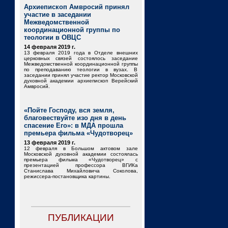
Архиепископ Амвросий принял
участие в заседании
Межведомственной
координационной группы по
теологии в ОВЦС
14 февраля 2019 г.
13 февраля 2019 года в Отделе внешних
церковных связей состоялось заседание
Межведомственной координационной группы
по преподаванию теологии в вузах. В
заседании принял участие ректор Московской
духовной академии архиепископ Верейский
Амвросий.
«Пойте Господу, вся земля,
благовествуйте изо дня в день
спасение Его»: в МДА прошла
премьера фильма «Чудотворец»
13 февраля 2019 г.
12 февраля в Большом актовом зале
Московской духовной академии состоялась
премьера фильма «Чудотворец» с
презентацией профессора ВГИКа
Станислава Михайловича Соколова,
режиссера-постановщика картины.
ПУБЛИКАЦИИ