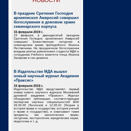
НОВОСТИ
В праздник Сретения Господня
архиепископ Амвросий совершил
богослужения в домовом храме
семинарского корпуса
15 февраля 2019 г.
15 февраля, в двунадесятый праздник
Сретения Господня, архиепископ Амвросий
совершил Божественную литургию в
семинарском храме преподобного Иоанна
Лествичника. На праздничном богослужении
владыка ректор рукоположил студента МДА и
сотрудника Учебного комитета чтеца Иоанна
Захарова в сан диакона.
В Издательстве МДА вышел
новый научный журнал Академии
«Праксис»
15 февраля 2019 г.
Издательство МДА представляет первый
номер нового научного журнала Московской
духовной академии «Праксис». Журнал
объединяет публикации, соответствующие
паспортам научных специальностей ВАК
26.00.00 (Теология) и 12.00.01 (Теория и
история права и государства; история учений
о праве и государстве), и охватывает такие
предметы, как каноническое право,
литургика, пасторология, юридические науки,
педагогика и т. д.