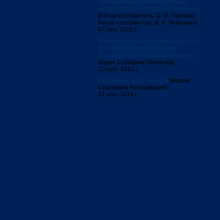
наследие священномученика
митрополита Серафима Чичагова
[Автор-составитель: О. И. Павлова;
Автор-составитель: В. А. Левушкин]
07 сен. 2016 г.
Физическое и духовное здоровье:
по "Медицинским беседам"
Леонида Михайловича Чичагова
[сщмч. Серафим (Чичагов)]
10 мая. 2016 г.
Литургика: курс лекций
[Мария
Сергеевна Красовицкая]
21 апр. 2016 г.