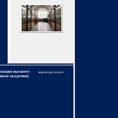
низация высшего
версия для печати
вная академия)