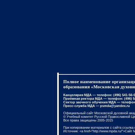
Полное наименование организаци
образования «Московская духовн
Канцелярия МДА — телефон: (496) 541-56-01
Приёмная ректора МДА — телефон: (496) 541
Сектор заочного обучения МДА — телефон: 
Пресс-служба МДА — psmda@yandex.ru
Официальный сайт Московской духовной ака
© Учебный комитет Русской Православной Ц
Все права защищены 2005-2015
При копировании материалов с сайта ссылка 
Источник: <a href="http://www.mpda.ru/">Сайт 