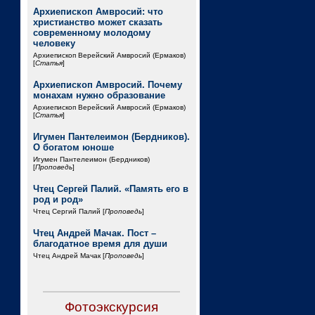
Архиепископ Амвросий: что
христианство может сказать
современному молодому
человеку
Архиепископ Верейский Амвросий (Ермаков)
[
Статья
]
Архиепископ Амвросий. Почему
монахам нужно образование
Архиепископ Верейский Амвросий (Ермаков)
[
Статья
]
Игумен Пантелеимон (Бердников).
О богатом юноше
Игумен Пантелеимон (Бердников)
[
Проповедь
]
Чтец Сергей Палий. «Память его в
род и род»
Чтец Сергий Палий [
Проповедь
]
Чтец Андрей Мачак. Пост –
благодатное время для души
Чтец Андрей Мачак [
Проповедь
]
Фотоэкскурсия