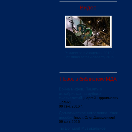
Видео
Рождество в Академии 2019 /
Christmas at the Academy 2019
Новое в библиотеке МДА
Война мифов. Память о
декабристах на рубеже
тысячелетий
[Сергей Ефроимович
Эрлих]
09 сен. 2016 г.
Догматическое богословие. Учеб.
пособие
[прот. Олег Давыденков]
09 сен. 2016 г.
Ты Бог мой! Музыкальное