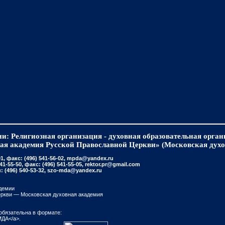
и: Религиозная организация - духовная образовательная орга
ая академия Русской Православной Церкви» (Московская духо
, факс: (496) 541-56-02, mpda@yandex.ru
-55-50, факс: (496) 541-55-05, rektor.pr@gmail.com
(496) 540-53-32, szo-mda@yandex.ru
демии
еркви — Московская духовная академия
обязательна в формате:
МДА</a>.