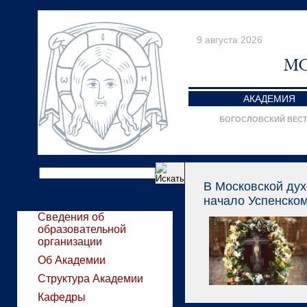
9 августа 2026
АКАДЕМИЯ
БОГОСЛОВСКИЙ ВЕС
В Московской ду
начало Успенском
Сведения об
образовательной
организации
Об Академии
Структура Академии
Кафедры