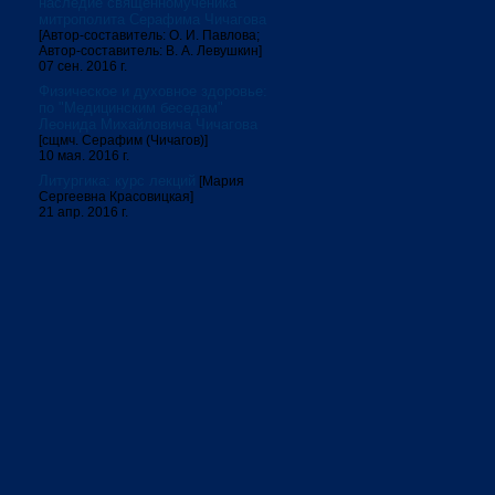
наследие священномученика
митрополита Серафима Чичагова
[Автор-составитель: О. И. Павлова;
Автор-составитель: В. А. Левушкин]
07 сен. 2016 г.
Физическое и духовное здоровье:
по "Медицинским беседам"
Леонида Михайловича Чичагова
[сщмч. Серафим (Чичагов)]
10 мая. 2016 г.
Литургика: курс лекций
[Мария
Сергеевна Красовицкая]
21 апр. 2016 г.