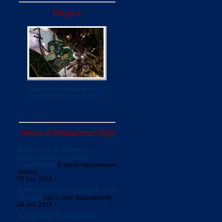
Видео
Рождество в Академии 2019 /
Christmas at the Academy 2019
Новое в библиотеке МДА
Война мифов. Память о
декабристах на рубеже
тысячелетий
[Сергей Ефроимович
Эрлих]
09 сен. 2016 г.
Догматическое богословие. Учеб.
пособие
[прот. Олег Давыденков]
09 сен. 2016 г.
Ты Бог мой! Музыкальное