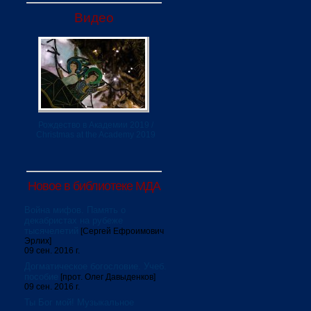
Видео
Рождество в Академии 2019 /
Christmas at the Academy 2019
Новое в библиотеке МДА
Война мифов. Память о
декабристах на рубеже
тысячелетий
[Сергей Ефроимович
Эрлих]
09 сен. 2016 г.
Догматическое богословие. Учеб.
пособие
[прот. Олег Давыденков]
09 сен. 2016 г.
Ты Бог мой! Музыкальное