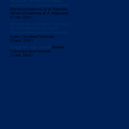
наследие священномученика
митрополита Серафима Чичагова
[Автор-составитель: О. И. Павлова;
Автор-составитель: В. А. Левушкин]
07 сен. 2016 г.
Физическое и духовное здоровье:
по "Медицинским беседам"
Леонида Михайловича Чичагова
[сщмч. Серафим (Чичагов)]
10 мая. 2016 г.
Литургика: курс лекций
[Мария
Сергеевна Красовицкая]
21 апр. 2016 г.