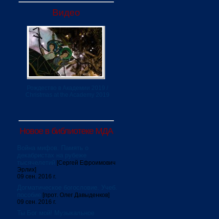
Видео
Рождество в Академии 2019 /
Christmas at the Academy 2019
Новое в библиотеке МДА
Война мифов. Память о
декабристах на рубеже
тысячелетий
[Сергей Ефроимович
Эрлих]
09 сен. 2016 г.
Догматическое богословие. Учеб.
пособие
[прот. Олег Давыденков]
09 сен. 2016 г.
Ты Бог мой! Музыкальное