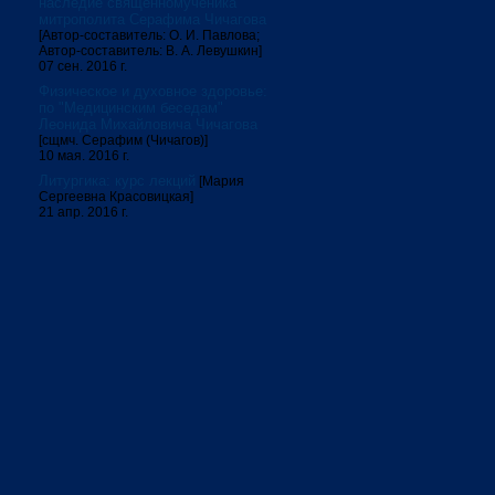
наследие священномученика
митрополита Серафима Чичагова
[Автор-составитель: О. И. Павлова;
Автор-составитель: В. А. Левушкин]
07 сен. 2016 г.
Физическое и духовное здоровье:
по "Медицинским беседам"
Леонида Михайловича Чичагова
[сщмч. Серафим (Чичагов)]
10 мая. 2016 г.
Литургика: курс лекций
[Мария
Сергеевна Красовицкая]
21 апр. 2016 г.