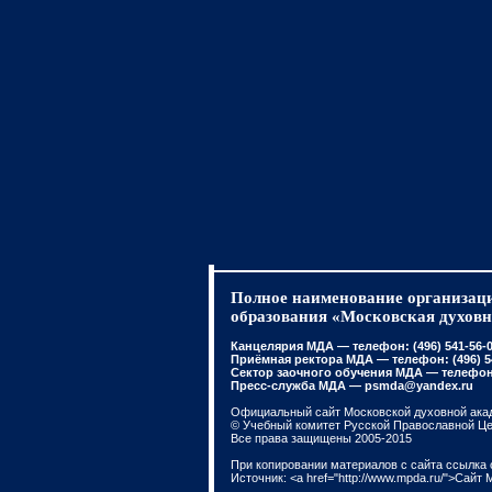
Полное наименование организаци
образования «Московская духовн
Канцелярия МДА — телефон: (496) 541-56-01
Приёмная ректора МДА — телефон: (496) 541
Сектор заочного обучения МДА — телефон: 
Пресс-служба МДА — psmda@yandex.ru
Официальный сайт Московской духовной ака
© Учебный комитет Русской Православной Ц
Все права защищены 2005-2015
При копировании материалов с сайта ссылка 
Источник: <a href="http://www.mpda.ru/">Сайт 