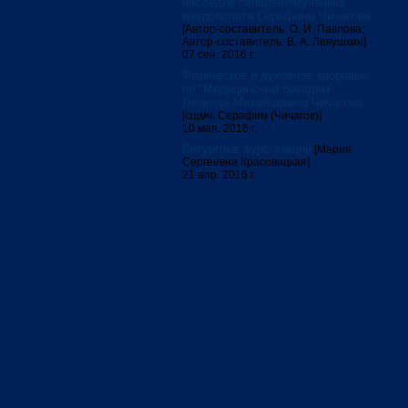
наследие священномученика
митрополита Серафима Чичагова
[Автор-составитель: О. И. Павлова;
Автор-составитель: В. А. Левушкин]
07 сен. 2016 г.
Физическое и духовное здоровье:
по "Медицинским беседам"
Леонида Михайловича Чичагова
[сщмч. Серафим (Чичагов)]
10 мая. 2016 г.
Литургика: курс лекций
[Мария
Сергеевна Красовицкая]
21 апр. 2016 г.