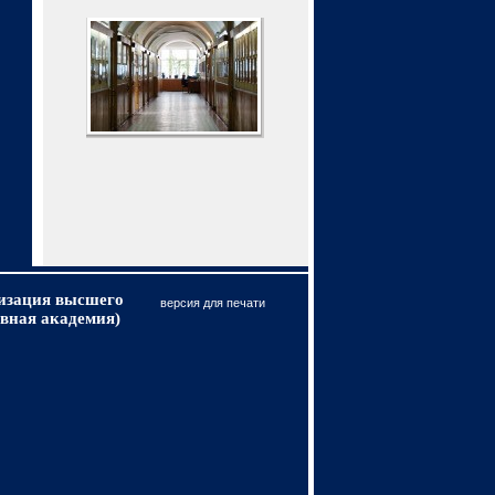
низация высшего
версия для печати
вная академия)