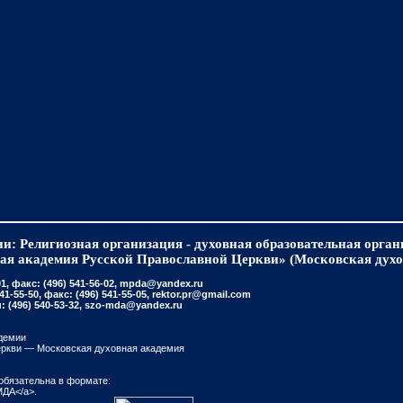
и: Религиозная организация - духовная образовательная орга
ая академия Русской Православной Церкви» (Московская духо
, факс: (496) 541-56-02, mpda@yandex.ru
-55-50, факс: (496) 541-55-05, rektor.pr@gmail.com
(496) 540-53-32, szo-mda@yandex.ru
демии
еркви — Московская духовная академия
обязательна в формате:
МДА</a>.