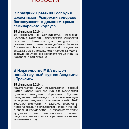
НОВОСТИ
В праздник Сретения Господня
архиепископ Амвросий совершил
богослужения в домовом храме
семинарского корпуса
15 февраля 2019 г.
15 февраля, в двунадесятый праздник
Сретения Господня, архиепископ Амвросий
совершил Божественную литургию в
семинарском храме преподобного Иоанна
Лествичника. На праздничном богослужении
владыка ректор рукоположил студента МДА и
сотрудника Учебного комитета чтеца Иоанна
Захарова в сан диакона.
В Издательстве МДА вышел
новый научный журнал Академии
«Праксис»
15 февраля 2019 г.
Издательство МДА представляет первый
номер нового научного журнала Московской
духовной академии «Праксис». Журнал
объединяет публикации, соответствующие
паспортам научных специальностей ВАК
26.00.00 (Теология) и 12.00.01 (Теория и
история права и государства; история учений
о праве и государстве), и охватывает такие
предметы, как каноническое право,
литургика, пасторология, юридические науки,
педагогика и т. д.