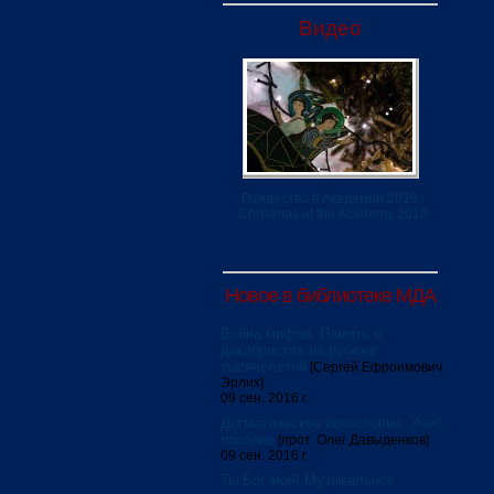
Видео
Рождество в Академии 2019 /
Christmas at the Academy 2019
Новое в библиотеке МДА
Война мифов. Память о
декабристах на рубеже
тысячелетий
[Сергей Ефроимович
Эрлих]
09 сен. 2016 г.
Догматическое богословие. Учеб.
пособие
[прот. Олег Давыденков]
09 сен. 2016 г.
Ты Бог мой! Музыкальное