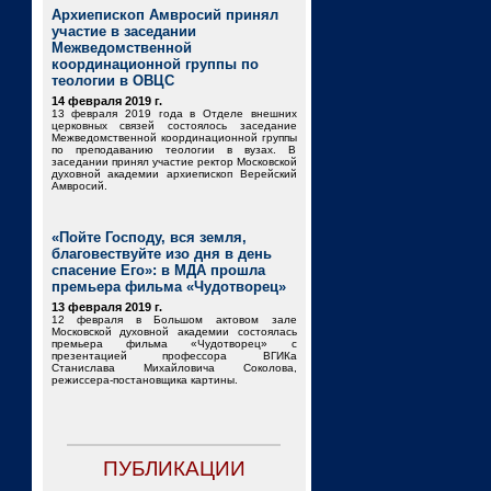
Архиепископ Амвросий принял
участие в заседании
Межведомственной
координационной группы по
теологии в ОВЦС
14 февраля 2019 г.
13 февраля 2019 года в Отделе внешних
церковных связей состоялось заседание
Межведомственной координационной группы
по преподаванию теологии в вузах. В
заседании принял участие ректор Московской
духовной академии архиепископ Верейский
Амвросий.
«Пойте Господу, вся земля,
благовествуйте изо дня в день
спасение Его»: в МДА прошла
премьера фильма «Чудотворец»
13 февраля 2019 г.
12 февраля в Большом актовом зале
Московской духовной академии состоялась
премьера фильма «Чудотворец» с
презентацией профессора ВГИКа
Станислава Михайловича Соколова,
режиссера-постановщика картины.
ПУБЛИКАЦИИ