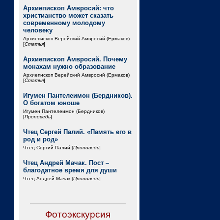
Архиепископ Амвросий: что
христианство может сказать
современному молодому
человеку
Архиепископ Верейский Амвросий (Ермаков)
[
Статья
]
Архиепископ Амвросий. Почему
монахам нужно образование
Архиепископ Верейский Амвросий (Ермаков)
[
Статья
]
Игумен Пантелеимон (Бердников).
О богатом юноше
Игумен Пантелеимон (Бердников)
[
Проповедь
]
Чтец Сергей Палий. «Память его в
род и род»
Чтец Сергий Палий [
Проповедь
]
Чтец Андрей Мачак. Пост –
благодатное время для души
Чтец Андрей Мачак [
Проповедь
]
Фотоэкскурсия