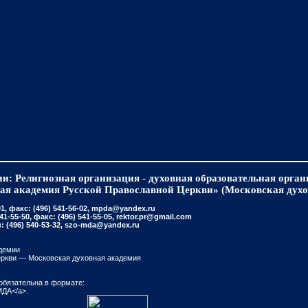
и: Религиозная организация - духовная образовательная орга
ая академия Русской Православной Церкви» (Московская духо
, факс: (496) 541-56-02, mpda@yandex.ru
-55-50, факс: (496) 541-55-05, rektor.pr@gmail.com
(496) 540-53-32, szo-mda@yandex.ru
демии
еркви — Московская духовная академия
обязательна в формате:
МДА</a>.