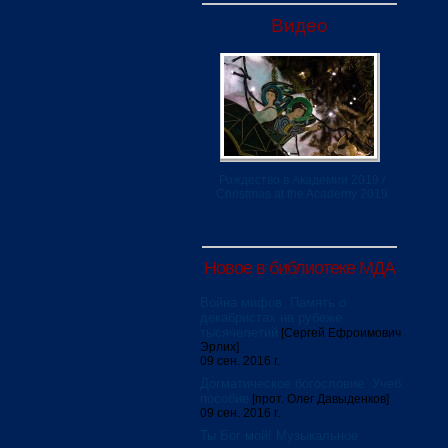
Видео
Рождество в Академии 2019 /
Christmas at the Academy 2019
Новое в библиотеке МДА
Война мифов. Память о
декабристах на рубеже
тысячелетий
[Сергей Ефроимович
Эрлих]
09 сен. 2016 г.
Догматическое богословие. Учеб.
пособие
[прот. Олег Давыденков]
09 сен. 2016 г.
Ты Бог мой! Музыкальное