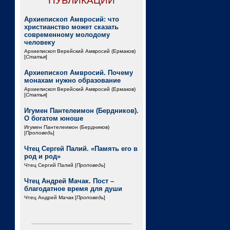
ПУБЛИКАЦИИ
Архиепископ Амвросий: что
христианство может сказать
современному молодому
человеку
Архиепископ Верейский Амвросий (Ермаков)
[
Статья
]
Архиепископ Амвросий. Почему
монахам нужно образование
Архиепископ Верейский Амвросий (Ермаков)
[
Статья
]
Игумен Пантелеимон (Бердников).
О богатом юноше
Игумен Пантелеимон (Бердников)
[
Проповедь
]
Чтец Сергей Палий. «Память его в
род и род»
Чтец Сергий Палий [
Проповедь
]
Чтец Андрей Мачак. Пост –
благодатное время для души
Чтец Андрей Мачак [
Проповедь
]