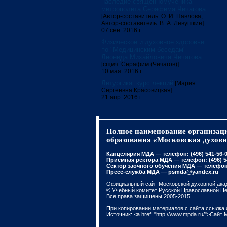
наследие священномученика
митрополита Серафима Чичагова
[Автор-составитель: О. И. Павлова;
Автор-составитель: В. А. Левушкин]
07 сен. 2016 г.
Физическое и духовное здоровье:
по "Медицинским беседам"
Леонида Михайловича Чичагова
[сщмч. Серафим (Чичагов)]
10 мая. 2016 г.
Литургика: курс лекций
[Мария
Сергеевна Красовицкая]
21 апр. 2016 г.
Полное наименование организаци
образования «Московская духовн
Канцелярия МДА — телефон: (496) 541-56-01
Приёмная ректора МДА — телефон: (496) 541
Сектор заочного обучения МДА — телефон: 
Пресс-служба МДА — psmda@yandex.ru
Официальный сайт Московской духовной ака
© Учебный комитет Русской Православной Ц
Все права защищены 2005-2015
При копировании материалов с сайта ссылка 
Источник: <a href="http://www.mpda.ru/">Сайт 