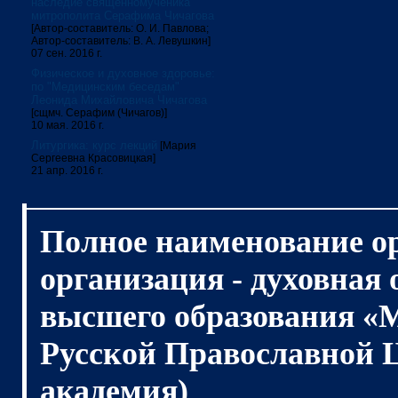
наследие священномученика
митрополита Серафима Чичагова
[Автор-составитель: О. И. Павлова;
Автор-составитель: В. А. Левушкин]
07 сен. 2016 г.
Физическое и духовное здоровье:
по "Медицинским беседам"
Леонида Михайловича Чичагова
[сщмч. Серафим (Чичагов)]
10 мая. 2016 г.
Литургика: курс лекций
[Мария
Сергеевна Красовицкая]
21 апр. 2016 г.
Полное наименование о
организация - духовная
высшего образования «
Русской Православной 
академия)