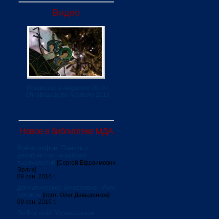
Видео
Рождество в Академии 2019 /
Christmas at the Academy 2019
Новое в библиотеке МДА
Война мифов. Память о
декабристах на рубеже
тысячелетий
[Сергей Ефроимович
Эрлих]
09 сен. 2016 г.
Догматическое богословие. Учеб.
пособие
[прот. Олег Давыденков]
09 сен. 2016 г.
Ты Бог мой! Музыкальное