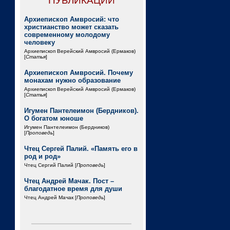
ПУБЛИКАЦИИ
Архиепископ Амвросий: что
христианство может сказать
современному молодому
человеку
Архиепископ Верейский Амвросий (Ермаков)
[
Статья
]
Архиепископ Амвросий. Почему
монахам нужно образование
Архиепископ Верейский Амвросий (Ермаков)
[
Статья
]
Игумен Пантелеимон (Бердников).
О богатом юноше
Игумен Пантелеимон (Бердников)
[
Проповедь
]
Чтец Сергей Палий. «Память его в
род и род»
Чтец Сергий Палий [
Проповедь
]
Чтец Андрей Мачак. Пост –
благодатное время для души
Чтец Андрей Мачак [
Проповедь
]