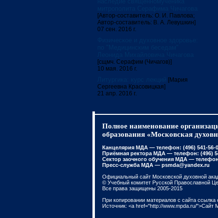
наследие священномученика
митрополита Серафима Чичагова
[Автор-составитель: О. И. Павлова;
Автор-составитель: В. А. Левушкин]
07 сен. 2016 г.
Физическое и духовное здоровье:
по "Медицинским беседам"
Леонида Михайловича Чичагова
[сщмч. Серафим (Чичагов)]
10 мая. 2016 г.
Литургика: курс лекций
[Мария
Сергеевна Красовицкая]
21 апр. 2016 г.
Полное наименование организаци
образования «Московская духовн
Канцелярия МДА — телефон: (496) 541-56-01
Приёмная ректора МДА — телефон: (496) 541
Сектор заочного обучения МДА — телефон: 
Пресс-служба МДА — psmda@yandex.ru
Официальный сайт Московской духовной ака
© Учебный комитет Русской Православной Ц
Все права защищены 2005-2015
При копировании материалов с сайта ссылка 
Источник: <a href="http://www.mpda.ru/">Сайт 