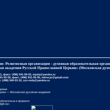
и: Религиозная организация - духовная образовательная орга
ая академия Русской Православной Церкви» (Московская духо
, факс: (496) 541-56-02, mpda@yandex.ru
-55-50, факс: (496) 541-55-05, rektor.pr@gmail.com
(496) 540-53-32, szo-mda@yandex.ru
демии
еркви — Московская духовная академия
обязательна в формате:
МДА</a>.