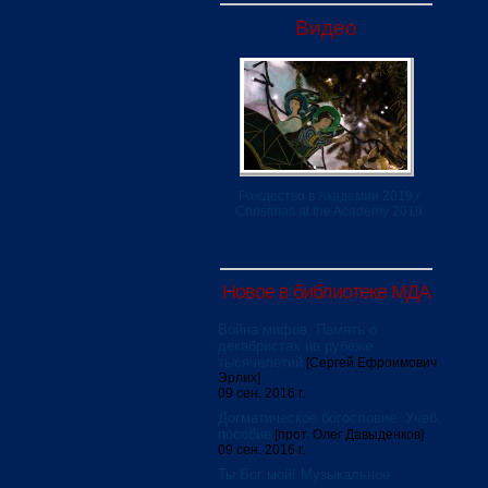
Видео
Рождество в Академии 2019 /
Christmas at the Academy 2019
Новое в библиотеке МДА
Война мифов. Память о
декабристах на рубеже
тысячелетий
[Сергей Ефроимович
Эрлих]
09 сен. 2016 г.
Догматическое богословие. Учеб.
пособие
[прот. Олег Давыденков]
09 сен. 2016 г.
Ты Бог мой! Музыкальное